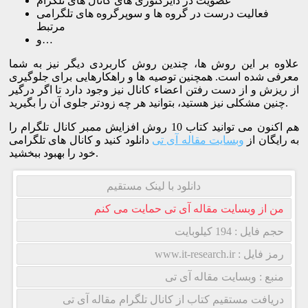
عضویت در دایرکتوری های کانال های تلگرام
فعالیت درست در گروه ها و سوپرگروه های تلگرامی
مرتبط
و…
علاوه بر این روش ها، چندین روش کاربردی دیگر نیز به شما
معرفی شده است. همچنین توصیه ها و راهکارهایی برای جلوگیری
از ریزش و از دست رفتن اعضاء کانال نیز وجود دارد تا اگر درگیر
چنین مشکلی نیز هستید، بتوانید هر چه زودتر جلوی آن را بگیرید.
هم اکنون می توانید کتاب 10 روش افزایش ممبر کانال تلگرام را
به رایگان از
وبسایت مقاله آی تی
دانلود کنید و کانال های تلگرامی
خود را بهبود ببخشید.
دانلود با لینک مستقیم
من از وبسایت مقاله آی تی حمایت می کنم
حجم فایل : 194 کیلوبایت
رمز فایل : www.it-research.ir
منبع : وبسایت مقاله آی تی
دریافت مستقیم کتاب از کانال تلگرام مقاله آی تی