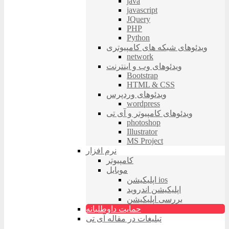
java
javascript
JQuery
PHP
Python
ویدئوهای شبکه های کامپیوتری
network
ویدئوهای وب و اینترنت
Bootstrap
HTML & CSS
ویدئوهای وردپرس
wordpress
ویدئوهای کامپیوتر و آی تی
photoshop
Illustrator
MS Project
نرم افزار
کامپیوتر
موبایل
اپلیکیشن ios
اپلیکیشن اندروید
بررسی اپلیکیشن
حمایت داوطلبانه
تبلیغات در مقاله آی تی