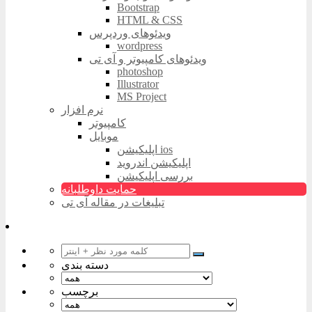
Bootstrap
HTML & CSS
ویدئوهای وردپرس
wordpress
ویدئوهای کامپیوتر و آی تی
photoshop
Illustrator
MS Project
نرم افزار
کامپیوتر
موبایل
اپلیکیشن ios
اپلیکیشن اندروید
بررسی اپلیکیشن
حمایت داوطلبانه
تبلیغات در مقاله آی تی
دسته بندی
برچسب