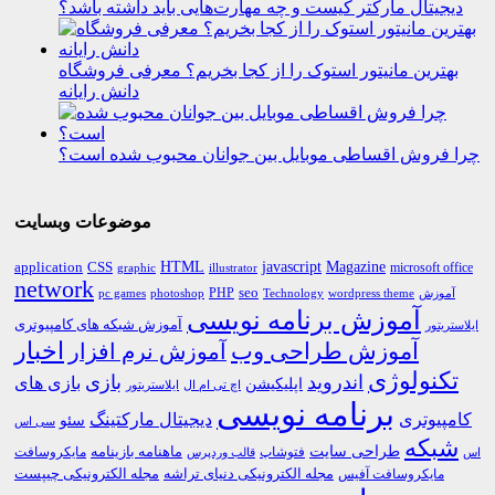
دیجیتال مارکتر کیست و چه مهارت‌هایی باید داشته باشد؟
بهترین مانیتور استوک را از کجا بخریم؟ معرفی فروشگاه
دانش رایانه
چرا فروش اقساطی موبایل بین جوانان محبوب شده است؟
موضوعات وبسایت
HTML
CSS
javascript
Magazine
application
microsoft office
graphic
illustrator
network
PHP
seo
pc games
photoshop
Technology
آموزش
wordpress theme
آموزش برنامه نویسی
آموزش شبکه های کامپیوتری
ایلاستریتور
اخبار
آموزش طراحی وب
آموزش نرم افزار
تکنولوژی
اندروید
بازی
بازی های
اپلیکیشن
اچ تی ام ال
ایلاستریتور
برنامه نویسی
کامپیوتری
دیجیتال مارکتینگ
سئو
سی اس
شبکه
طراحی سایت
فتوشاپ
ماهنامه بازینامه
مایکروسافت
اس
قالب وردپرس
مجله الکترونیکی دنیای تراشه
مجله الکترونیکی چیپست
مایکروسافت آفیس