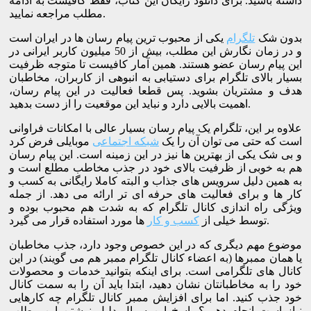
داشته باشید. برای دانلود رایگان این کتاب، فقط کافیست به ادامه
مطلب مراجعه نمایید.
بدون شک
تلگرام
یکی از محبوب ترین پیام رسان ها در ایران است
و در زمان نگارش این مطلب، بیش از 50 میلیون کاربر ایرانی در
این پیام رسان عضو هستند. همین آمار کافیست تا متوجه ظرفیت
بسیار بالای تلگرام برای دستیابی به انبوهی از کاربران، مخاطبان
هدف و مشتریان بشوید. پس قطعا فعالیت در این پیام رسان،
اهمیت بالایی دارد و نباید این موقعیت را از دست بدهید.
علاوه بر این، تلگرام یک پیام رسان بسیار عالی با امکانات فراوانی
است که حتی می توان آن را یک
شبکه اجتماعی
موبایلی فرض کرد
و بی شک یکی از بهترین ها نیز در این زمینه است. این پیام رسان
هم به خوبی از ظرفیت بالای خود در جذب مخاطب مطلع است و
به همین دلیل سرویس های جذاب و البته کاملا رایگانی به کسب و
کار ها و برای فعالیت های حرفه ای تر ارائه می دهد. از جمله
ویژگی راه اندازی کانال تلگرام که به شدت هم محبوب بوده و
ها مورد استفاده قرار می گیرد.
توسط خیلی از
کسب و کار
موضوع مهم دیگری که در این خصوص وجود دارد، جذب مخاطبان
یا همان ممبرها (به اعضاء کانال تلگرام ممبر هم می گویند) در این
کانال های تلگرامی است. برای اینکه بتوانید خدمات و محصولات
خود را به مخاطبانتان نشان دهید، ابتدا باید آن را به سمت کانال
خود جذب کنید. اما برای افزایش ممبر کانال تلگرام چه کارهایی
نیاز است انجام دهیم؟ پاسخ این سوال دلیل نوشتن این مطلب