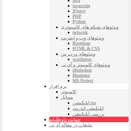
java
javascript
JQuery
PHP
Python
ویدئوهای شبکه های کامپیوتری
network
ویدئوهای وب و اینترنت
Bootstrap
HTML & CSS
ویدئوهای وردپرس
wordpress
ویدئوهای کامپیوتر و آی تی
photoshop
Illustrator
MS Project
نرم افزار
کامپیوتر
موبایل
اپلیکیشن ios
اپلیکیشن اندروید
بررسی اپلیکیشن
حمایت داوطلبانه
تبلیغات در مقاله آی تی