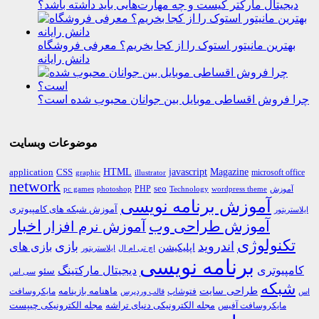
دیجیتال مارکتر کیست و چه مهارت‌هایی باید داشته باشد؟
بهترین مانیتور استوک را از کجا بخریم؟ معرفی فروشگاه
دانش رایانه
چرا فروش اقساطی موبایل بین جوانان محبوب شده است؟
موضوعات وبسایت
HTML
CSS
javascript
Magazine
application
microsoft office
graphic
illustrator
network
PHP
seo
pc games
photoshop
Technology
آموزش
wordpress theme
آموزش برنامه نویسی
آموزش شبکه های کامپیوتری
ایلاستریتور
اخبار
آموزش طراحی وب
آموزش نرم افزار
تکنولوژی
اندروید
بازی
بازی های
اپلیکیشن
اچ تی ام ال
ایلاستریتور
برنامه نویسی
کامپیوتری
دیجیتال مارکتینگ
سئو
سی اس
شبکه
طراحی سایت
فتوشاپ
ماهنامه بازینامه
مایکروسافت
اس
قالب وردپرس
مجله الکترونیکی دنیای تراشه
مجله الکترونیکی چیپست
مایکروسافت آفیس