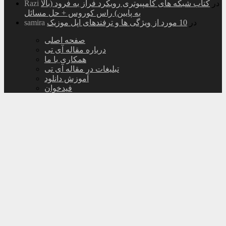
در
کتاب شبکه های کامپیوتری رویکرد فراز به فرود (بالا
Razi
به پایین) راس کوروس + حل مسائل
در
10 مورد از ویژگی ها و ترفندهای اپل موزیک
samira
صفحه اصلی
درباره مقاله آی تی
همکاری با ما
تبلیغات در مقاله آی تی
آموزش دانلود
فیدخوان