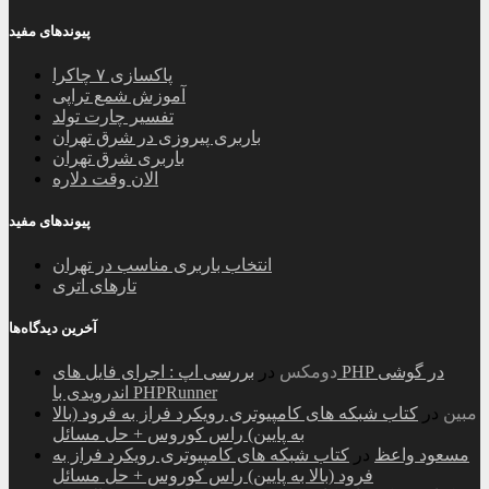
پیوندهای مفید
پاکسازی ۷ چاکرا
آموزش شمع تراپی
تفسیر چارت تولد
باربری پیروزی در شرق تهران
باربری شرق تهران
الان وقت دلاره
پیوندهای مفید
انتخاب باربری مناسب در تهران
تارهای اتری
آخرین دیدگاه‌ها
دومکس
در
بررسی اپ : اجرای فایل های PHP در گوشی
اندرویدی با PHPRunner
مبین
در
کتاب شبکه های کامپیوتری رویکرد فراز به فرود (بالا
به پایین) راس کوروس + حل مسائل
مسعود واعظ
در
کتاب شبکه های کامپیوتری رویکرد فراز به
فرود (بالا به پایین) راس کوروس + حل مسائل