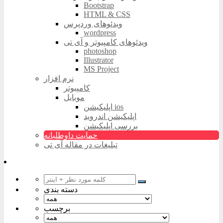
Bootstrap
HTML & CSS
ویدئوهای وردپرس
wordpress
ویدئوهای کامپیوتر و آی تی
photoshop
Illustrator
MS Project
نرم افزار
کامپیوتر
موبایل
اپلیکیشن ios
اپلیکیشن اندروید
بررسی اپلیکیشن
حمایت داوطلبانه
تبلیغات در مقاله آی تی
دسته بندی
برچسب