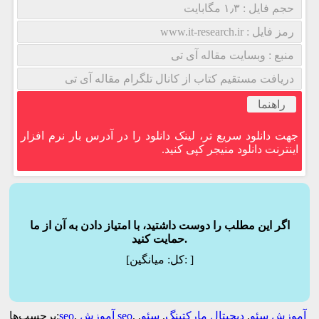
حجم فایل : ۱٫۳ مگابایت
رمز فایل : www.it-research.ir
منبع : وبسایت مقاله آی تی
دریافت مستقیم کتاب از کانال تلگرام مقاله آی تی
راهنما
جهت دانلود سریع تر، لینک دانلود را در آدرس بار نرم افزار
اینترنت دانلود منیجر کپی کنید.
اگر این مطلب را دوست داشتید، با امتیاز دادن به آن از ما
حمایت کنید.
]
میانگین:
[کل:
آموزش سئو
,
دیجیتال مارکتینگ
,
سئو
,
,
آموزش seo
,
seo
برچسب‌ها: