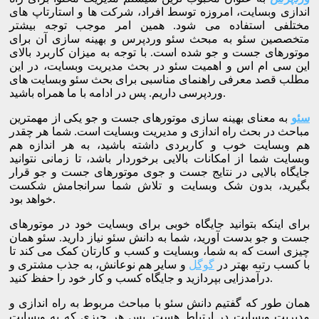
اندازی وبسایت، امروزه توسط افراد، شرکت ها و استارتاپ های
مختلفی استفاده می شود. همین امر موجب توجه بیشتر
متخصصین سئو به مبحث سئو وردپرس و بهینه سازی آن برای
موتورهای جست و جو شده است. با توجه به میزان کاربرد بالای
این سی ام اس و اهمیت سئو در بحث مدیریت وبسایت، در این
مطلب قصد معرفی راهنمای مناسبی برای بحث سئو وبسایت های
وردپرسی داریم. پس در ادامه با ما همراه باشید.
سئو
به معنای بهینه سازی موتورهای جست و جو یکی از مهمترین
مباحث در بحث راه اندازی و مدیریت وبسایت است. شما هر چقدر
هم وبسایت خوب و کاربردی داشته باشید، به هر اندازه هم
وبسایت شما از امکانات بالایی برخوردار باشد، تا زمانی نتوانید
جایگاه بالایی در نتایج جست و جوی موتورهای جست و جو قرار
بگیرید، بدون شک وبسایت و تلاش شما سرانجامش شکست
خواهد بود.
برای اینکه بتوانید جایگاه خوبی برای وبسایت خود در موتورهای
جست و جو بدست آورید، شما به دانش سئو نیاز دارید. سئو همان
چیزی است که به شما، وبسایت و کسب و کارتان کمک می کند تا
با کسب رتبه بهتر در
گوگل
و سایر هم نوعانش، به جذب مشتری و
درآمدزایی بپردازید و جایگاه کسب و کار خود را حفظ کنید.
همان طور که گفتیم دانش سئو با مباحث مربوط به راه اندازی و
مدیریت وبسایت در ارتباط هست. پس هر چیزی که به وبسایت