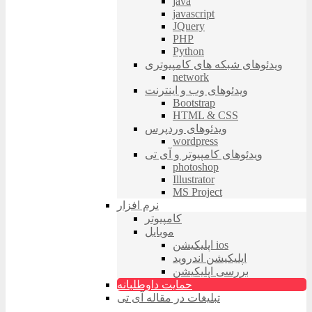
java
javascript
JQuery
PHP
Python
ویدئوهای شبکه های کامپیوتری
network
ویدئوهای وب و اینترنت
Bootstrap
HTML & CSS
ویدئوهای وردپرس
wordpress
ویدئوهای کامپیوتر و آی تی
photoshop
Illustrator
MS Project
نرم افزار
کامپیوتر
موبایل
اپلیکیشن ios
اپلیکیشن اندروید
بررسی اپلیکیشن
حمایت داوطلبانه
تبلیغات در مقاله آی تی