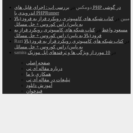
دومکس
در
بررسی اپ : اجرای فایل های PHP در گوشی
اندرویدی با PHPRunner
مبین
در
کتاب شبکه های کامپیوتری رویکرد فراز به فرود (بالا
به پایین) راس کوروس + حل مسائل
مسعود واعظ
در
کتاب شبکه های کامپیوتری رویکرد فراز به
فرود (بالا به پایین) راس کوروس + حل مسائل
در
کتاب شبکه های کامپیوتری رویکرد فراز به فرود (بالا
Razi
به پایین) راس کوروس + حل مسائل
در
10 مورد از ویژگی ها و ترفندهای اپل موزیک
samira
صفحه اصلی
درباره مقاله آی تی
همکاری با ما
تبلیغات در مقاله آی تی
آموزش دانلود
فیدخوان