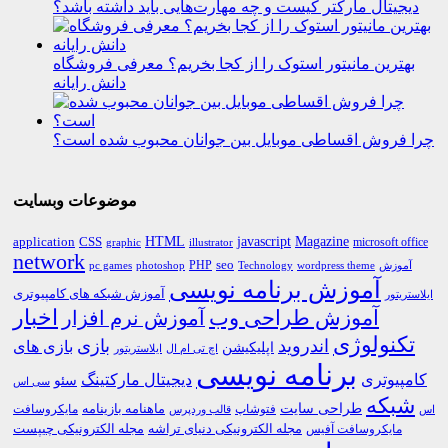
دیجیتال مارکتر کیست و چه مهارت‌هایی باید داشته باشد؟
بهترین مانیتور استوک را از کجا بخریم؟ معرفی فروشگاه
دانش رایانه
چرا فروش اقساطی موبایل بین جوانان محبوب شده است؟
موضوعات وبسایت
HTML
CSS
javascript
Magazine
application
microsoft office
graphic
illustrator
network
PHP
seo
pc games
photoshop
Technology
آموزش
wordpress theme
آموزش برنامه نویسی
آموزش شبکه های کامپیوتری
ایلاستریتور
اخبار
آموزش طراحی وب
آموزش نرم افزار
تکنولوژی
اندروید
بازی
بازی های
اپلیکیشن
اچ تی ام ال
ایلاستریتور
برنامه نویسی
کامپیوتری
دیجیتال مارکتینگ
سئو
سی اس
شبکه
طراحی سایت
فتوشاپ
ماهنامه بازینامه
مایکروسافت
اس
قالب وردپرس
مجله الکترونیکی دنیای تراشه
مجله الکترونیکی چیپست
مایکروسافت آفیس