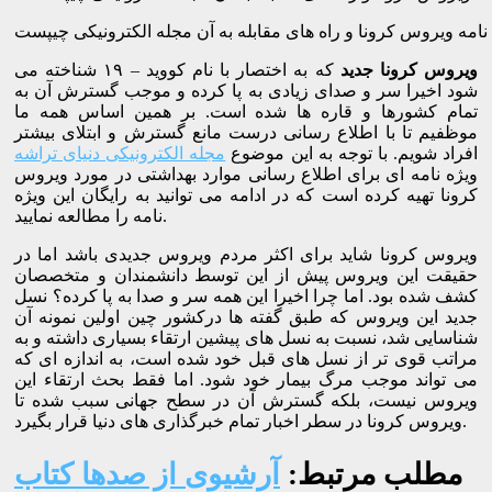
نامه ویروس کرونا و راه های مقابله به آن مجله الکترونیکی چیپست
ویروس کرونا جدید
که به اختصار با نام کووید – ۱۹ شناخته می
شود اخیرا سر و صدای زیادی به پا کرده و موجب گسترش آن به
تمام کشورها و قاره ها شده است. بر همین اساس همه ما
موظفیم تا با اطلاع رسانی درست مانع گسترش و ابتلای بیشتر
افراد شویم. با توجه به این موضوع
مجله الکترونیکی دنیای تراشه
ویژه نامه ای برای اطلاع رسانی موارد بهداشتی در مورد ویروس
کرونا تهیه کرده است که در ادامه می توانید به رایگان این ویژه
نامه را مطالعه نمایید.
ویروس کرونا شاید برای اکثر مردم ویروس جدیدی باشد اما در
حقیقت این ویروس پیش از این توسط دانشمندان و متخصصان
کشف شده بود. اما چرا اخیرا این همه سر و صدا به پا کرده؟ نسل
جدید این ویروس که طبق گفته ها درکشور چین اولین نمونه آن
شناسایی شد، نسبت به نسل های پیشین ارتقاء بسیاری داشته و به
مراتب قوی تر از نسل های قبل خود شده است، به اندازه ای که
می تواند موجب مرگ بیمار خود شود. اما فقط بحث ارتقاء این
ویروس نیست، بلکه گسترش آن در سطح جهانی سبب شده تا
ویروس کرونا در سطر اخبار تمام خبرگذاری های دنیا قرار بگیرد.
مطلب مرتبط:
آرشیوی از صدها کتاب