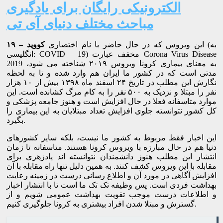
الکترونیکی رایگان برای یادگیری
مباحث مختلف دنیای آی تی
(به
این ویروس که در حال حاضر با نام اختصاری
کووید – ۱۹
انگلیسی: COVID – 19) مخفف عبارت Corona Virus Disease
2019 به معنای بیماری کرونا ویروس ۲۰۱۹ شناخته می شود،
مدتی است که در کشور ما ایران هم وارد شده و تا به لحظه
نگارش این مطلب در تاریخ ۲۴ اسفند ماه ۱۳۹۸ بیش از ۱۰ هزار
نفر را مبتلا و نزدیک به ۵۰۰ نفر را به کام مرگ کشانده است. این
موارد متاسفانه فعلا در حال افزایش است و هنوز جامعه پزشکی و
کل کشور نتوانسته جلوی افزایش تعداد مبتلایان به این بیماری را
بگیرد.
این اخبار فقط مربوط به کشور ما نیست، بلکه سایر کشورهای
دنیا هم در حال مبارزه با ویروس کرونا هستند. متاسفانه تا زمان
انتشار این مطلب هنوز دانشمندان نتوانسته اند پادزهری برای
مقابله با این ویروس کشف کنند. به همین دلیل تنها راه مقابله با آن
افزایش آگاهی در مورد آن و اطلاع رسانی درست در زمینه رعایت
بهداشت فردی است. پس وظیفه تک تک ما است تا با انتشار اخبار
و اطلاعات درست موجب تقویت بهداشت عمومی شویم و از
گسترش و مبتلا شدن افراد بیشتری به کرونا جلوگیری کنیم.