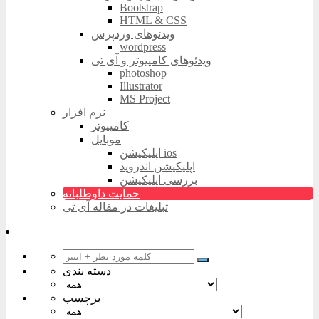
Bootstrap
HTML & CSS
ویدئوهای وردپرس
wordpress
ویدئوهای کامپیوتر و آی تی
photoshop
Illustrator
MS Project
نرم افزار
کامپیوتر
موبایل
اپلیکیشن ios
اپلیکیشن اندروید
بررسی اپلیکیشن
حمایت داوطلبانه
تبلیغات در مقاله آی تی
دسته بندی
برچسب