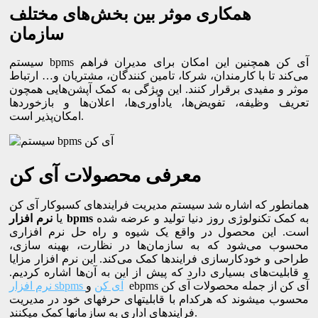
همکاری موثر بین بخش‌های مختلف
سازمان
سیستم bpms آی کن همچنین این امکان برای مدیران فراهم
می‌کند تا با کارمندان، شرکا، تامین کنندگان، مشتریان و… ارتباط
موثر و مفیدی برقرار کنند. این ویژگی به کمک آپشن‌هایی همچون
تعریف وظیفه، تفویض‌ها، یادآوری‌ها، اعلان‌ها و بازخوردها
امکان‌پذیر است.
معرفی محصولات آی کن
همان­طور که اشاره شد سیستم مدیریت فرایندهای کسب­وکار آی کن
به کمک تکنولوژی روز دنیا تولید و عرضه شده
bpms
نرم افزار
یا
است.‌ این محصول در واقع یک شیوه و راه حل نرم ‌افزاری
محسوب می‌شود که به سازمان‌ها در نظارت، بهینه سازی،
طراحی و خودکارسازی فرایندها کمک می‌کند. این نرم ‌افزار مزایا
و قابلیت‌های بسیاری دارد که پیش از این به آن‌ها اشاره کردیم.
نرم ‌افزار sbpms آی کن
و ebpms آی کن از جمله محصولات آی کن
محسوب می­شوند که هرکدام با قابلیت­های حرفه­ای خود در مدیریت
فرایندهای اداری به سازمان­ها کمک می­کنند.