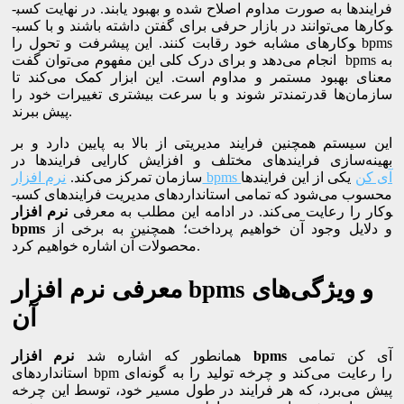
فرایندها به صورت مداوم اصلاح شده و بهبود یابند. در نهایت کسب­
وکارها می‌توانند در بازار حرفی برای گفتن داشته باشند و با کسب­
وکارهای مشابه خود رقابت کنند.‌ این پیشرفت و تحول را bpms
انجام می‌دهد و برای درک کلی این مفهوم می‌توان گفت bpms به
معنای بهبود مستمر و مداوم است. این ابزار کمک می‌کند تا
سازمان‌ها قدرتمندتر شوند و با سرعت بیش­تری تغییرات خود را
پیش ببرند.
این سیستم همچنین فرایند مدیریتی از بالا به پایین دارد و بر
بهینه‌سازی فرایندهای مختلف و افزایش کارایی فرایندها در
نرم ‌افزار bpms آی ­کن
یکی از این فرایندها
سازمان تمرکز می‌کند.
محسوب می‌شود که تمامی استانداردهای مدیریت فرایندهای کسب­
وکار را رعایت می‌کند. در ادامه این مطلب به معرفی
نرم افزار
و دلایل وجود آن خواهیم پرداخت؛ همچنین به برخی از
bpms
محصولات آن اشاره خواهیم کرد.
معرفی نرم افزار bpms و ویژگی‌های
آن
آی کن تمامی
bpms
نرم افزار
همانطور که اشاره شد
استانداردهای bpm را رعایت می‌کند و چرخه تولید را به گونه‌ای
پیش می‌برد، که هر فرایند در طول مسیر خود، توسط این چرخه