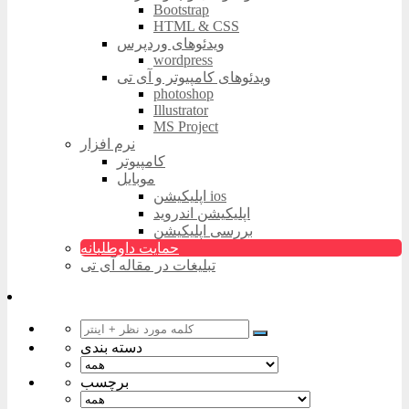
Bootstrap
HTML & CSS
ویدئوهای وردپرس
wordpress
ویدئوهای کامپیوتر و آی تی
photoshop
Illustrator
MS Project
نرم افزار
کامپیوتر
موبایل
اپلیکیشن ios
اپلیکیشن اندروید
بررسی اپلیکیشن
حمایت داوطلبانه
تبلیغات در مقاله آی تی
دسته بندی
برچسب