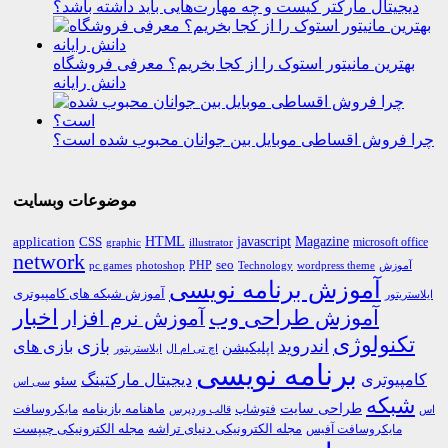
دیجیتال مارکتر کیست و چه مهارت‌هایی باید داشته باشد؟
بهترین مانیتور استوک را از کجا بخریم؟ معرفی فروشگاه
دانش رایانه
چرا فروش اقساطی موبایل بین جوانان محبوب شده است؟
موضوعات وبسایت
HTML
CSS
javascript
Magazine
application
microsoft office
graphic
illustrator
network
PHP
seo
pc games
photoshop
Technology
آموزش
wordpress theme
آموزش برنامه نویسی
آموزش شبکه های کامپیوتری
ایلاستریتور
اخبار
آموزش طراحی وب
آموزش نرم افزار
تکنولوژی
اندروید
بازی
بازی های
اپلیکیشن
اچ تی ام ال
ایلاستریتور
برنامه نویسی
کامپیوتری
دیجیتال مارکتینگ
سئو
سی اس
شبکه
طراحی سایت
فتوشاپ
ماهنامه بازینامه
مایکروسافت
اس
قالب وردپرس
مجله الکترونیکی دنیای تراشه
مجله الکترونیکی چیپست
مایکروسافت آفیس