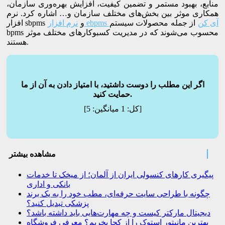
منابع، بهبود مستمر و تضمین کیفیت، افزایش بهره‌وری سازمان،
همکاری موثر بین بخش‌های مختلف سازمان و… اشاره کرد. نرم
نرم افزار ebpms آی کن
از جمله محصولات سیستم
افزار sbpms و
bpms محسوب می‌شوند که در مدیریت کسب­وکارهای مختلف موثر
هستند.
اگر این مطلب را دوست داشتید، با امتیاز دادن به آن از ما
حمایت کنید.
]
[کل:
1
میانگین:
5
مشاهده بیشتر
پیگیری کارهای کنسولی ایران از آلمان؛ از میخک تا خدمات
بانکی و اداری
چگونه با طراحی سایت حرفه‌ای، مطب خود را به یک برند
پزشکی تبدیل کنید؟
دیجیتال مارکتر کیست و چه مهارت‌هایی باید داشته باشد؟
بهترین مانیتور استوک را از کجا بخریم؟ معرفی فروشگاه