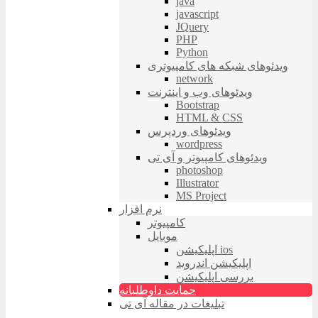
java
javascript
JQuery
PHP
Python
ویدئوهای شبکه های کامپیوتری
network
ویدئوهای وب و اینترنت
Bootstrap
HTML & CSS
ویدئوهای وردپرس
wordpress
ویدئوهای کامپیوتر و آی تی
photoshop
Illustrator
MS Project
نرم افزار
کامپیوتر
موبایل
اپلیکیشن ios
اپلیکیشن اندروید
بررسی اپلیکیشن
حمایت داوطلبانه
تبلیغات در مقاله آی تی