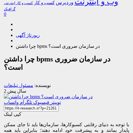
وب و اینترنت
وردپرس
کسب و کار
کسب و کار اینترنتی
گرافیک
0
رپورتاژ آگهی
چرا داشتن bpms در سازمان ضروری است؟
چرا داشتن bpms در سازمان ضروری
است؟
نویسنده:
مسئول تبلیغات
2 سال پیش
توییتر
فیسبوک
تلگرام
واتساپ
کپی لینک
با توجه به دنیای رقابتی کسب­وکارها، سازمان‌ها باید تا جای ممکن
پایدار بمانند و به پیشرفت خود ادامه دهند؛ بنابراین باید همه