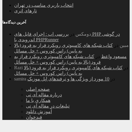
انتخاب باربری مناسب در تهران
تارهای اتری
آخرین دیدگاه‌ها
دومکس
در
بررسی اپ : اجرای فایل های PHP در گوشی
اندرویدی با PHPRunner
مبین
در
کتاب شبکه های کامپیوتری رویکرد فراز به فرود (بالا
به پایین) راس کوروس + حل مسائل
مسعود واعظ
در
کتاب شبکه های کامپیوتری رویکرد فراز به
فرود (بالا به پایین) راس کوروس + حل مسائل
در
کتاب شبکه های کامپیوتری رویکرد فراز به فرود (بالا
Razi
به پایین) راس کوروس + حل مسائل
در
10 مورد از ویژگی ها و ترفندهای اپل موزیک
samira
صفحه اصلی
درباره مقاله آی تی
همکاری با ما
تبلیغات در مقاله آی تی
آموزش دانلود
فیدخوان