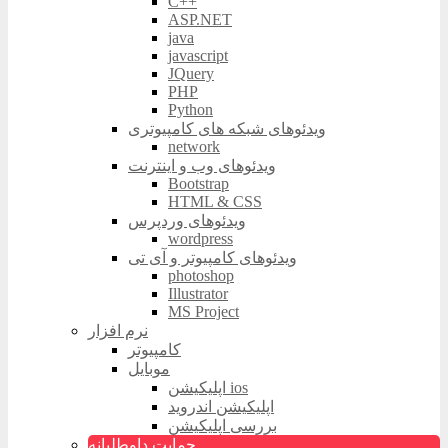
C++
ASP.NET
java
javascript
JQuery
PHP
Python
ویدئوهای شبکه های کامپیوتری
network
ویدئوهای وب و اینترنت
Bootstrap
HTML & CSS
ویدئوهای وردپرس
wordpress
ویدئوهای کامپیوتر و آی تی
photoshop
Illustrator
MS Project
نرم افزار
کامپیوتر
موبایل
اپلیکیشن ios
اپلیکیشن اندروید
بررسی اپلیکیشن
حمایت داوطلبانه