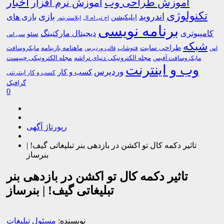
اخبار
آموزش طراحی وب
آموزش نرم افزار
تکنولوژی
اندروید
بازی
بازی های
اپلیکیشن
اچ تی ام ال
ایلاستریتور
برنامه نویسی
کامپیوتری
دیجیتال مارکتینگ
سئو
سی اس
شبکه
طراحی سایت
فتوشاپ
ماهنامه بازینامه
مایکروسافت
اس
قالب وردپرس
مجله الکترونیکی دنیای تراشه
مجله الکترونیکی چیپست
مایکروسافت آفیس
وب و اینترنت
وردپرس
کسب و کار
کسب و کار اینترنتی
گرافیک
0
رپورتاژ آگهی
تاثیر دکمه کال تو اکشن در بازدهی بنر تبلیغاتی گیف! |
بنرساز
تاثیر دکمه کال تو اکشن در بازدهی بنر
تبلیغاتی گیف! | بنرساز
نویسنده:
مسئول تبلیغات