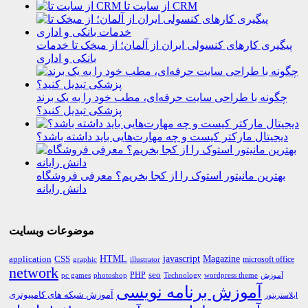
از سایت تا CRM
پیگیری کارهای کنسولی ایران از آلمان؛ از میخک تا خدمات
بانکی و اداری
چگونه با طراحی سایت حرفه‌ای، مطب خود را به یک برند
پزشکی تبدیل کنید؟
دیجیتال مارکتر کیست و چه مهارت‌هایی باید داشته باشد؟
بهترین مانیتور استوک را از کجا بخریم؟ معرفی فروشگاه
دانش رایانه
موضوعات وبسایت
HTML
CSS
javascript
Magazine
application
microsoft office
graphic
illustrator
network
PHP
seo
pc games
photoshop
Technology
آموزش
wordpress theme
آموزش برنامه نویسی
آموزش شبکه های کامپیوتری
ایلاستریتور