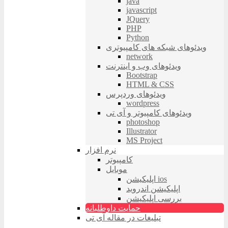
java
javascript
JQuery
PHP
Python
ویدئوهای شبکه های کامپیوتری
network
ویدئوهای وب و اینترنت
Bootstrap
HTML & CSS
ویدئوهای وردپرس
wordpress
ویدئوهای کامپیوتر و آی تی
photoshop
Illustrator
MS Project
نرم افزار
کامپیوتر
موبایل
اپلیکیشن ios
اپلیکیشن اندروید
بررسی اپلیکیشن
حمایت داوطلبانه
تبلیغات در مقاله آی تی