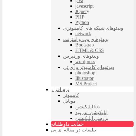
java
javascript
JQuery
PHP
Python
ویدئوهای شبکه های کامپیوتری
network
ویدئوهای وب و اینترنت
Bootstrap
HTML & CSS
ویدئوهای وردپرس
wordpress
ویدئوهای کامپیوتر و آی تی
photoshop
Illustrator
MS Project
نرم افزار
کامپیوتر
موبایل
اپلیکیشن ios
اپلیکیشن اندروید
بررسی اپلیکیشن
حمایت داوطلبانه
تبلیغات در مقاله آی تی