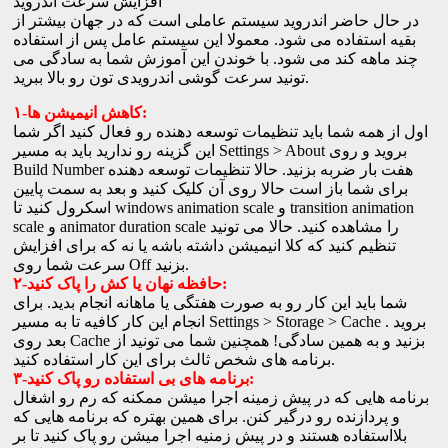
افزایش سرعت اندروید
در حال حاضر اندروید سیستم عاملی است که در جهان بیشتر از
بقیه استفاده می شود. معمولا این سیستم عامل پس از استفاده
چند ماهه کند می شود. با خوندن این آموزش شما به سادگی می
تونید سرعت گوشی اندرویدی تون رو بالا ببرید.
۱-کاهش انیمیشن ها:
اول از همه شما باید تنظیمات توسعه دهنده رو فعال کنید اگر شما
این گزینه رو ندارید باید به مسیر Settings > About بروید و روی
Build Number هفت بار ضربه بزنید. حالا تنظیمات توسعه دهنده
برای شما باز است حالا روی آن کلیک کنید و بعد به سمت پایین
اسکرول کنید تا windows animation scale و transition animation
scale و animator duration scale را مشاهده کنید. حالا می تونید
تنظیم کنید که کلا انیمیشن داشته باشه یا نه که برای افزایش
سرعت شما روی Off بزنید.
۲-حافظه نهان یا کش را پاک کنید:
شما باید این کار رو به صورت هفتگی یا ماهانه انجام بدید. برای
انجام این کار کافیه تا به مسیر Settings > Storage > Cache بروید .
بعد روی Cache بزنید و به همین سادگی! همچنین شما می تونید از
برنامه های شخص ثالث برای این کار استفاده کنید.
۳-برنامه های بی استفاده رو پاک کنید:
برنامه هایی که در پیش زمینه اجرا میشن ممکنه که رم رو اشغال
و پردازنده رو درگیر کنن. برای همین بهتره که برنامه هایی که
بلااستفاده هستند و در پیش زمنیه اجرا میشن رو پاک کنید تا بر