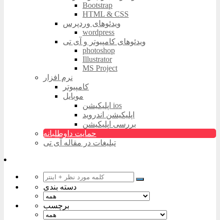
Bootstrap
HTML & CSS
ویدئوهای وردپرس
wordpress
ویدئوهای کامپیوتر و آی تی
photoshop
Illustrator
MS Project
نرم افزار
کامپیوتر
موبایل
اپلیکیشن ios
اپلیکیشن اندروید
بررسی اپلیکیشن
حمایت داوطلبانه
تبلیغات در مقاله آی تی
دسته بندی
برچسب