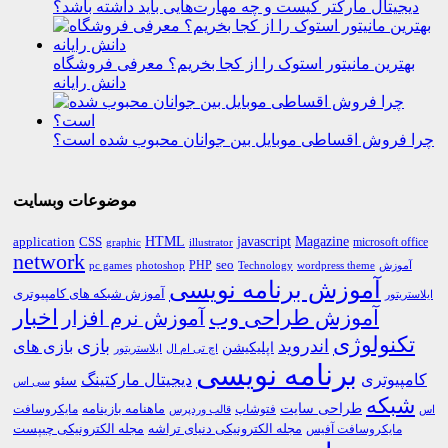
دیجیتال مارکتر کیست و چه مهارت‌هایی باید داشته باشد؟
بهترین مانیتور استوک را از کجا بخریم؟ معرفی فروشگاه
دانش رایانه
چرا فروش اقساطی موبایل بین جوانان محبوب شده است؟
موضوعات وبسایت
HTML
CSS
javascript
Magazine
application
microsoft office
graphic
illustrator
network
PHP
seo
pc games
photoshop
Technology
آموزش
wordpress theme
آموزش برنامه نویسی
آموزش شبکه های کامپیوتری
ایلاستریتور
اخبار
آموزش طراحی وب
آموزش نرم افزار
تکنولوژی
اندروید
بازی
بازی های
اپلیکیشن
اچ تی ام ال
ایلاستریتور
برنامه نویسی
کامپیوتری
دیجیتال مارکتینگ
سئو
سی اس
شبکه
طراحی سایت
فتوشاپ
ماهنامه بازینامه
مایکروسافت
اس
قالب وردپرس
مجله الکترونیکی دنیای تراشه
مجله الکترونیکی چیپست
مایکروسافت آفیس