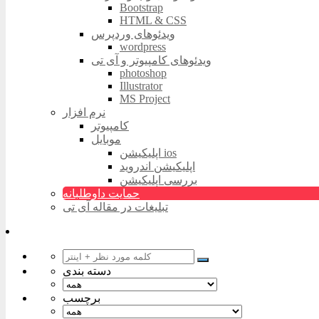
Bootstrap
HTML & CSS
ویدئوهای وردپرس
wordpress
ویدئوهای کامپیوتر و آی تی
photoshop
Illustrator
MS Project
نرم افزار
کامپیوتر
موبایل
اپلیکیشن ios
اپلیکیشن اندروید
بررسی اپلیکیشن
حمایت داوطلبانه
تبلیغات در مقاله آی تی
دسته بندی
برچسب