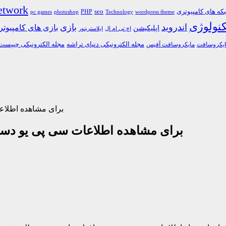
etwork
ه های کامپیوتری
PHP
seo
pc games
photoshop
Technology
wordpress theme
کنولوژی
اندروید
بازی
بازی های کامپیوت
اپلیکیشن
اچ تی ام ال
ایلاستریتور
مجله الکترونیکی دنیای تراشه
مجله الکترونیکی چیپست
یکروسافت
مایکروسافت آفیس
نرم افزار CPU-Z برای مش
نرم افزار CPU-Z برای مشاهده اطلاعات سی پی یو