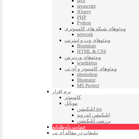
java
javascript
JQuery
PHP
Python
ویدئوهای شبکه های کامپیوتری
network
ویدئوهای وب و اینترنت
Bootstrap
HTML & CSS
ویدئوهای وردپرس
wordpress
ویدئوهای کامپیوتر و آی تی
photoshop
Illustrator
MS Project
نرم افزار
کامپیوتر
موبایل
اپلیکیشن ios
اپلیکیشن اندروید
بررسی اپلیکیشن
حمایت داوطلبانه
تبلیغات در مقاله آی تی