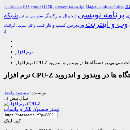
n
HTML
CSS
javascript
Magazine
application
microsoft office
graphic
illustrator
برنامه نویسی
شبکه
ری
دیجیتال مارکتینگ
سئو
سی اس اس
وب و اینترنت
وردپرس
کسب و کار
گرافیک
کسب و کار اینترنتی
0
نرم افزار
اهده اطلاعات سی پی یو دستگاه ها در ویندوز و اندروید
 دستگاه ها در ویندوز و اندروید
نویسنده:
مسعود واعظ
11 سال پیش
توییتر
فیسبوک
تلگرام
واتساپ
کپی لینک