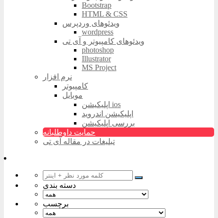
Bootstrap
HTML & CSS
ویدئوهای وردپرس
wordpress
ویدئوهای کامپیوتر و آی تی
photoshop
Illustrator
MS Project
نرم افزار
کامپیوتر
موبایل
اپلیکیشن ios
اپلیکیشن اندروید
بررسی اپلیکیشن
حمایت داوطلبانه
تبلیغات در مقاله آی تی
دسته بندی
برچسب