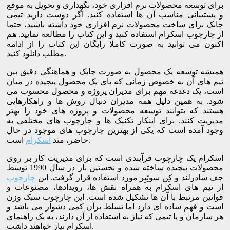
برای توسعه محصولات نرم افزاری خود، نگهداری و تحویل به موقع
و پشتیبانی مناسب آن ها استفاده کنید. اگر دوست دارید تیمی
چابک برای ساخت محصولات نرم افزاری خود داشته باشید، حتما
از چارچوب اسکرام استفاده کنید و این کتاب را مطالعه نمایید. هم
اکنون می توانید به صورت کاملا رایگان این کتاب را از ادامه
مطلب دانلود کنید.
همیشه توسعه یک محصول به صورت چابک و هماهنگی دقیق بین
تیم های آن به خصوص زمانی که پای یک محصول پیچیده در میان
است، یک دغدغه مهم برای مدیران پروژه و محصول محسوب می
شود. به همین دلیل همه مدیران دنبال روش ها و راهکارهایی
هستند که بتوانند توسعه محصولات و پروژه های خود را بهتر
مدیریت کنند. برای اینکار تکنیک ها و چارچوب های مختلفی به
وجود آمده است که یکی از بهترین چارچوب های موجود در حال
است.
حاضر، متد
اسکرام
اسکرام یک چارچوب فرآیندی است که برای مدیریت کار بر روی
محصولات پیچیده ساخته شده و نخستین بار در سال 1990 توسط
جف سادرلند و کِن سوئِبِر مورد استفاده قرار گرفت. این
چارچوب
از تیم های اسکرام به همراه نقش ها، رویدادها، مصنوعات و
قوانین مرتبط با آن ها تشکیل شده است. این چارچوب سبک وزن
است و فهم ساده ای دارد اما تسلط برآن کمی دشوار می باشد و
هر سازمان و یا تیمی که نیاز به استفاده از آن دارند، به یک راهنمای
اسکرام نیاز خواهند داشت.