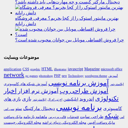
دیجیتال مارکتر کیست و چه مهارت‌هایی باید داشته باشد؟
بهترین مانیتور استوک را از کجا بخریم؟ معرفی فروشگاه
دانش رایانه
چرا فروش اقساطی موبایل بین جوانان محبوب شده است؟
موضوعات وبسایت
HTML
CSS
javascript
Magazine
application
microsoft office
graphic
illustrator
network
PHP
seo
pc games
photoshop
Technology
آموزش
wordpress theme
آموزش برنامه نویسی
آموزش شبکه های کامپیوتری
ایلاستریتور
اخبار
آموزش طراحی وب
آموزش نرم افزار
تکنولوژی
اندروید
بازی
بازی های
اپلیکیشن
اچ تی ام ال
ایلاستریتور
برنامه نویسی
کامپیوتری
دیجیتال مارکتینگ
سئو
سی اس
شبکه
طراحی سایت
فتوشاپ
ماهنامه بازینامه
مایکروسافت
اس
قالب وردپرس
مجله الکترونیکی دنیای تراشه
مجله الکترونیکی چیپست
مایکروسافت آفیس