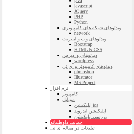
java
javascript
JQuery
PHP
Python
ویدئوهای شبکه های کامپیوتری
network
ویدئوهای وب و اینترنت
Bootstrap
HTML & CSS
ویدئوهای وردپرس
wordpress
ویدئوهای کامپیوتر و آی تی
photoshop
Illustrator
MS Project
نرم افزار
کامپیوتر
موبایل
اپلیکیشن ios
اپلیکیشن اندروید
بررسی اپلیکیشن
حمایت داوطلبانه
تبلیغات در مقاله آی تی