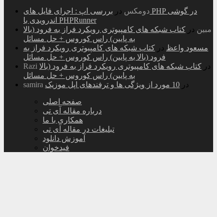
دومکس
در
بررسی اپ : اجرای فایل های PHP در گوشی
اندرویدی با PHPRunner
مبین
در
کتاب شبکه های کامپیوتری رویکرد فراز به فرود (بالا
به پایین) راس کوروس + حل مسائل
مسعود واعظ
در
کتاب شبکه های کامپیوتری رویکرد فراز به
فرود (بالا به پایین) راس کوروس + حل مسائل
در
کتاب شبکه های کامپیوتری رویکرد فراز به فرود (بالا
Razi
به پایین) راس کوروس + حل مسائل
در
10 مورد از ویژگی ها و ترفندهای اپل موزیک
samira
صفحه اصلی
درباره مقاله آی تی
همکاری با ما
تبلیغات در مقاله آی تی
آموزش دانلود
فیدخوان