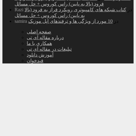
فرود (بالا به پایین) راس کوروس + حل مسائل
در
کتاب شبکه های کامپیوتری رویکرد فراز به فرود (بالا
Razi
به پایین) راس کوروس + حل مسائل
در
10 مورد از ویژگی ها و ترفندهای اپل موزیک
samira
صفحه اصلی
درباره مقاله آی تی
همکاری با ما
تبلیغات در مقاله آی تی
آموزش دانلود
فیدخوان