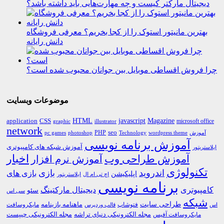
دیجیتال مارکتر کیست و چه مهارت‌هایی باید داشته باشد؟
بهترین مانیتور استوک را از کجا بخریم؟ معرفی فروشگاه
دانش رایانه
چرا فروش اقساطی موبایل بین جوانان محبوب شده است؟
موضوعات وبسایت
HTML
CSS
javascript
Magazine
application
microsoft office
graphic
illustrator
network
PHP
seo
pc games
photoshop
Technology
آموزش
wordpress theme
آموزش برنامه نویسی
آموزش شبکه های کامپیوتری
ایلاستریتور
اخبار
آموزش طراحی وب
آموزش نرم افزار
تکنولوژی
اندروید
بازی
بازی های
اپلیکیشن
اچ تی ام ال
ایلاستریتور
برنامه نویسی
کامپیوتری
دیجیتال مارکتینگ
سئو
سی اس
شبکه
طراحی سایت
فتوشاپ
ماهنامه بازینامه
مایکروسافت
اس
قالب وردپرس
مجله الکترونیکی دنیای تراشه
مجله الکترونیکی چیپست
مایکروسافت آفیس