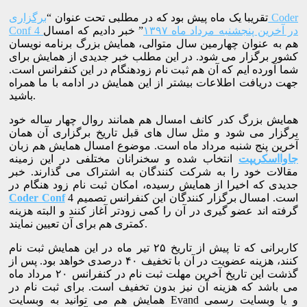
تقریبا یک ماه پیش بود که در مطلبی تحت عنوان “
برگزاری Coder
Conf 4 در آخرین پنجشنبه مرداد ماه ۱۳۹۷
” خبر دادیم که امسال
هم به عنوان چهارمین سال متوالی، همایش بزرگ برنامه نویسان
کشور برگزار می شود. در این مطلب خبر جدیدی از همایش برای
شما آورده ایم که آن هم ثبت نام زودهنگام در این کنفرانس است.
جهت دریافت اطلاعات بیشتر از این همایش در ادامه با ما همراه
باشید.
همایش بزرگ کدر کانف امسال هم همانند روال چهار ساله خود
برگزار می شود و مثل سال های قبل تاریخ برگزاری آن همان
آخرین پنج شنبه مرداد ماه است. موضوع امسال همایش هم زبان
جاوااسکریپت
انتخاب شده و سخنرانان مختلفی در این زمینه
مقالات خود را به شرکت کنندگان به اشتراک می گذارند. خبر
جدیدی که اخیرا از همایش رسیده، امکان ثبت نام زود هنگام در
4 است. امسال برگزار کنندگان این کنفرانس تصمیم
Coder Conf
گرفته اند عضو گیری در آن را کمی زودتر آغاز کنند و البته هزینه
کمتری هم برای آن تعیین نمایند.
کاربرانی که تا پیش از تاریخ ۲۵ تیر ماه در این همایش ثبت نام
کنند، هزینه عضویت در آن با تخفیف ۴۰ درصدی خواهد بود. پس از
گذشت این تاریخ آخرین مهلت ثبت نام در کنفرانس ۲۰ مرداد ماه
می باشد که هزینه آن نیز بدون تخفیف است. برای ثبت نام در
همایش هم می توانید به وبسایت Evand و یا وبسایت رسمی