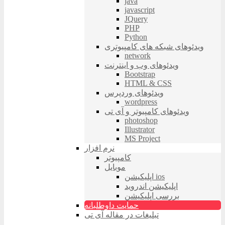
java
javascript
JQuery
PHP
Python
ویدئوهای شبکه های کامپیوتری
network
ویدئوهای وب و اینترنت
Bootstrap
HTML & CSS
ویدئوهای وردپرس
wordpress
ویدئوهای کامپیوتر و آی تی
photoshop
Illustrator
MS Project
نرم افزار
کامپیوتر
موبایل
اپلیکیشن ios
اپلیکیشن اندروید
بررسی اپلیکیشن
حمایت داوطلبانه
تبلیغات در مقاله آی تی