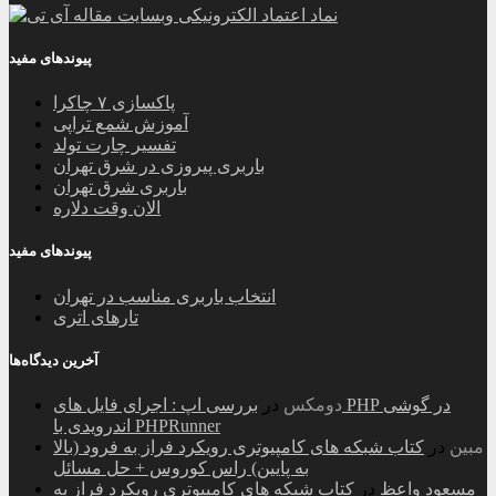
پیوندهای مفید
پاکسازی ۷ چاکرا
آموزش شمع تراپی
تفسیر چارت تولد
باربری پیروزی در شرق تهران
باربری شرق تهران
الان وقت دلاره
پیوندهای مفید
انتخاب باربری مناسب در تهران
تارهای اتری
آخرین دیدگاه‌ها
دومکس
در
بررسی اپ : اجرای فایل های PHP در گوشی
اندرویدی با PHPRunner
مبین
در
کتاب شبکه های کامپیوتری رویکرد فراز به فرود (بالا
به پایین) راس کوروس + حل مسائل
مسعود واعظ
در
کتاب شبکه های کامپیوتری رویکرد فراز به