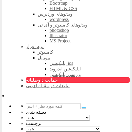
Bootstrap
HTML & CSS
ویدئوهای وردپرس
wordpress
ویدئوهای کامپیوتر و آی تی
photoshop
Illustrator
MS Project
نرم افزار
کامپیوتر
موبایل
اپلیکیشن ios
اپلیکیشن اندروید
بررسی اپلیکیشن
حمایت داوطلبانه
تبلیغات در مقاله آی تی
دسته بندی
برچسب