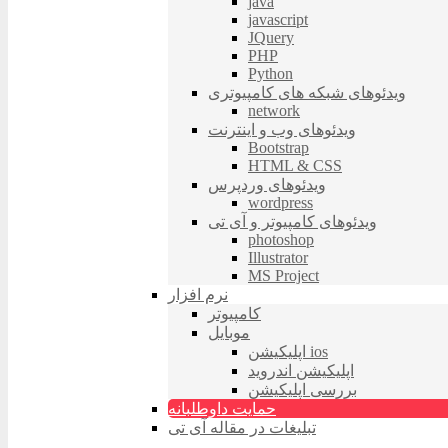
java
javascript
JQuery
PHP
Python
ویدئوهای شبکه های کامپیوتری
network
ویدئوهای وب و اینترنت
Bootstrap
HTML & CSS
ویدئوهای وردپرس
wordpress
ویدئوهای کامپیوتر و آی تی
photoshop
Illustrator
MS Project
نرم افزار
کامپیوتر
موبایل
اپلیکیشن ios
اپلیکیشن اندروید
بررسی اپلیکیشن
حمایت داوطلبانه
تبلیغات در مقاله آی تی