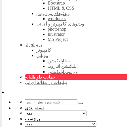
Bootstrap
HTML & CSS
ویدئوهای وردپرس
wordpress
ویدئوهای کامپیوتر و آی تی
photoshop
Illustrator
MS Project
نرم افزار
کامپیوتر
موبایل
اپلیکیشن ios
اپلیکیشن اندروید
بررسی اپلیکیشن
حمایت داوطلبانه
تبلیغات در مقاله آی تی
دسته بندی
برچسب