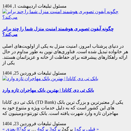
مسئول تبلیغات
اردیبهشت 1, 1404
چگونه آیفون تصویری هوشمند امنیت منزل شما را چند برابر
می‌کند؟
در دنیای پرشتاب امروز، امنیت منزل به یکی از اولویت‌های اصلی
هر خانواده تبدیل شده است. فناوری‌های نوین به طور مداوم در حال
ارائه راهکارهای پیشرفته برای حفاظت از خانه و عزیزانمان هستند.
یکی از
مسئول تبلیغات
فروردین 25, 1404
بانک تی دی کانادا | بهترین بانک مهاجران تازه وارد
بانک تی دی کانادا (TD Bank) یکی از معتبرترین و بزرگ ترین بانک
های این کشور است که به دلیل خدمات ویژه و متنوع خود به
مهاجران تازه وارد شهرت یافته است. بانک تورنتو-دومینیون که
مسئول تبلیغات
فروردین 23, 1404
بعدی »
« قبلی
برگه
1
برگه
2
برگه
3
برگه
4
…
برگه
87