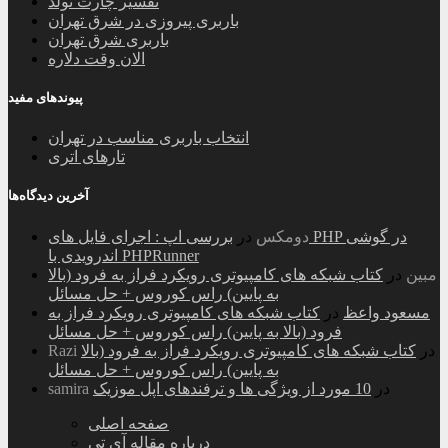
تفسیر چارت تولد
باربری پیروزی در شرق تهران
باربری شرق تهران
الان وقت دلاره
پیوندهای مفید
انتخاب باربری مناسب در تهران
تارهای اتری
آخرین دیدگاه‌ها
دومکس
در
بررسی اپ : اجرای فایل های PHP در گوشی
اندرویدی با PHPRunner
مبین
در
کتاب شبکه های کامپیوتری رویکرد فراز به فرود (بالا
به پایین) راس کوروس + حل مسائل
مسعود واعظ
در
کتاب شبکه های کامپیوتری رویکرد فراز به
فرود (بالا به پایین) راس کوروس + حل مسائل
در
کتاب شبکه های کامپیوتری رویکرد فراز به فرود (بالا
Razi
به پایین) راس کوروس + حل مسائل
در
10 مورد از ویژگی ها و ترفندهای اپل موزیک
samira
صفحه اصلی
درباره مقاله آی تی