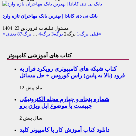
بانک تی دی کانادا | بهترین بانک مهاجران تازه وارد
مسئول تبلیغات
فروردین 23, 1404
بعدی»
« قبلی
برگه
1
برگه
2
برگه
3
برگه
4
…
برگه
87
کتاب های آموزشی کامپیوتر
کتاب شبکه های کامپیوتری رویکرد فراز به
فرود (بالا به پایین) راس کوروس + حل مسائل
12 ماه پیش
شماره پنجاه و چهارم مجله الکترونیکی
چیپست با موضوع اپل ویژن پرو
2 سال پیش
دانلود کتاب آموزش کار با کامپیوتر کلید