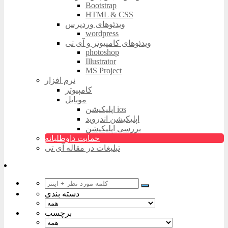
Bootstrap
HTML & CSS
ویدئوهای وردپرس
wordpress
ویدئوهای کامپیوتر و آی تی
photoshop
Illustrator
MS Project
نرم افزار
کامپیوتر
موبایل
اپلیکیشن ios
اپلیکیشن اندروید
بررسی اپلیکیشن
حمایت داوطلبانه
تبلیغات در مقاله آی تی
دسته بندی
برچسب