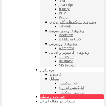
java
javascript
JQuery
PHP
Python
ویدئوهای شبکه های کامپیوتری
network
ویدئوهای وب و اینترنت
Bootstrap
HTML & CSS
ویدئوهای وردپرس
wordpress
ویدئوهای کامپیوتر و آی تی
photoshop
Illustrator
MS Project
نرم افزار
کامپیوتر
موبایل
اپلیکیشن ios
اپلیکیشن اندروید
بررسی اپلیکیشن
حمایت داوطلبانه
تبلیغات در مقاله آی تی