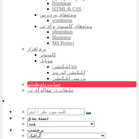
Bootstrap
HTML & CSS
ویدئوهای وردپرس
wordpress
ویدئوهای کامپیوتر و آی تی
photoshop
Illustrator
MS Project
نرم افزار
کامپیوتر
موبایل
اپلیکیشن ios
اپلیکیشن اندروید
بررسی اپلیکیشن
حمایت داوطلبانه
تبلیغات در مقاله آی تی
دسته بندی
برچسب