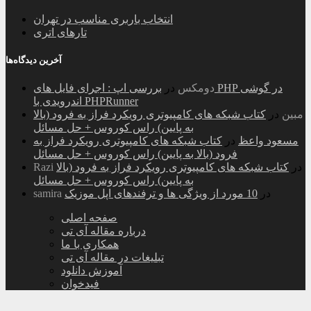
انتخاب باربری مناسب در تهران
تارهای اتری
آخرین دیدگاه‌ها
دومکس
در
بررسی اپ : اجرای فایل های PHP در گوشی
اندرویدی با PHPRunner
مبین
در
کتاب شبکه های کامپیوتری رویکرد فراز به فرود (بالا
به پایین) راس کوروس + حل مسائل
مسعود واعظ
در
کتاب شبکه های کامپیوتری رویکرد فراز به
فرود (بالا به پایین) راس کوروس + حل مسائل
در
کتاب شبکه های کامپیوتری رویکرد فراز به فرود (بالا
Razi
به پایین) راس کوروس + حل مسائل
در
10 مورد از ویژگی ها و ترفندهای اپل موزیک
samira
صفحه اصلی
درباره مقاله آی تی
همکاری با ما
تبلیغات در مقاله آی تی
آموزش دانلود
فیدخوان