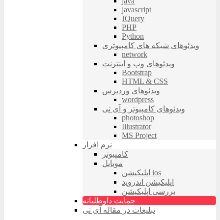
java
javascript
JQuery
PHP
Python
ویدئوهای شبکه های کامپیوتری
network
ویدئوهای وب و اینترنت
Bootstrap
HTML & CSS
ویدئوهای وردپرس
wordpress
ویدئوهای کامپیوتر و آی تی
photoshop
Illustrator
MS Project
نرم افزار
کامپیوتر
موبایل
اپلیکیشن ios
اپلیکیشن اندروید
بررسی اپلیکیشن
حمایت داوطلبانه
تبلیغات در مقاله آی تی