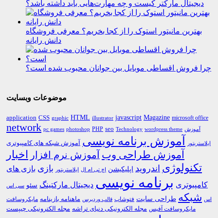
دیجیتال مارکتر کیست و چه مهارت‌هایی باید داشته باشد؟
بهترین مانیتور استوک را از کجا بخریم؟ معرفی فروشگاه
دانش رایانه
چرا فروش اقساطی موبایل بین جوانان محبوب شده است؟
موضوعات وبسایت
HTML
CSS
javascript
Magazine
application
microsoft office
graphic
illustrator
network
PHP
seo
pc games
photoshop
Technology
آموزش
wordpress theme
آموزش برنامه نویسی
آموزش شبکه های کامپیوتری
ایلاستریتور
اخبار
آموزش طراحی وب
آموزش نرم افزار
تکنولوژی
اندروید
بازی
بازی های
اپلیکیشن
اچ تی ام ال
ایلاستریتور
برنامه نویسی
کامپیوتری
دیجیتال مارکتینگ
سئو
سی اس
شبکه
طراحی سایت
فتوشاپ
ماهنامه بازینامه
مایکروسافت
اس
قالب وردپرس
مجله الکترونیکی دنیای تراشه
مجله الکترونیکی چیپست
مایکروسافت آفیس