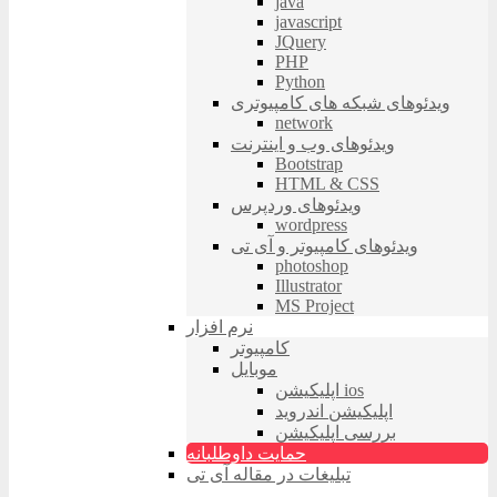
java
javascript
JQuery
PHP
Python
ویدئوهای شبکه های کامپیوتری
network
ویدئوهای وب و اینترنت
Bootstrap
HTML & CSS
ویدئوهای وردپرس
wordpress
ویدئوهای کامپیوتر و آی تی
photoshop
Illustrator
MS Project
نرم افزار
کامپیوتر
موبایل
اپلیکیشن ios
اپلیکیشن اندروید
بررسی اپلیکیشن
حمایت داوطلبانه
تبلیغات در مقاله آی تی