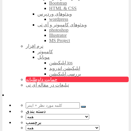
Bootstrap
HTML & CSS
ویدئوهای وردپرس
wordpress
ویدئوهای کامپیوتر و آی تی
photoshop
Illustrator
MS Project
نرم افزار
کامپیوتر
موبایل
اپلیکیشن ios
اپلیکیشن اندروید
بررسی اپلیکیشن
حمایت داوطلبانه
تبلیغات در مقاله آی تی
دسته بندی
برچسب