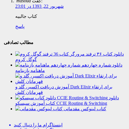
گفت:
masoud
شهریور 22, 1393 در 23:01
کتاب جالبیه
پاسخ
مطالب تصادفی
دانلود کتاب ۳۶ ترفند مرورگر
گوگل کروم
دانلود شماره چهاردهم
ماهنامه بازینامه
آموزش دریافت اکسیر، گلد و Dark Elixir برای ارتقاء
قهرمانان کلش
دانلود
کتاب آموزش سیسکو CCIE Routing & Switching
کتاب لینوکس مقدماتی
اینستاگرام
ما را دنبال کنید