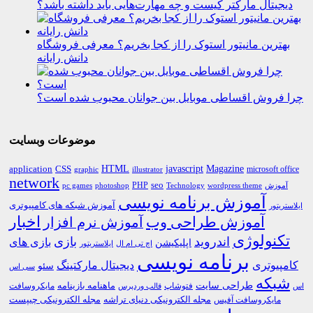
دیجیتال مارکتر کیست و چه مهارت‌هایی باید داشته باشد؟
بهترین مانیتور استوک را از کجا بخریم؟ معرفی فروشگاه
دانش رایانه
چرا فروش اقساطی موبایل بین جوانان محبوب شده است؟
موضوعات وبسایت
HTML
CSS
javascript
Magazine
application
microsoft office
graphic
illustrator
network
PHP
seo
pc games
photoshop
Technology
آموزش
wordpress theme
آموزش برنامه نویسی
آموزش شبکه های کامپیوتری
ایلاستریتور
اخبار
آموزش طراحی وب
آموزش نرم افزار
تکنولوژی
اندروید
بازی
بازی های
اپلیکیشن
اچ تی ام ال
ایلاستریتور
برنامه نویسی
کامپیوتری
دیجیتال مارکتینگ
سئو
سی اس
شبکه
طراحی سایت
فتوشاپ
ماهنامه بازینامه
مایکروسافت
اس
قالب وردپرس
مجله الکترونیکی دنیای تراشه
مجله الکترونیکی چیپست
مایکروسافت آفیس