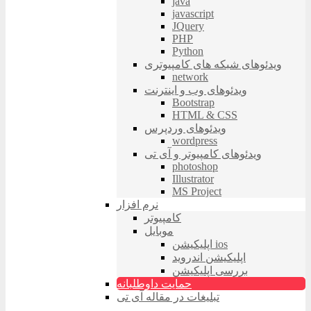
java
javascript
JQuery
PHP
Python
ویدئوهای شبکه های کامپیوتری
network
ویدئوهای وب و اینترنت
Bootstrap
HTML & CSS
ویدئوهای وردپرس
wordpress
ویدئوهای کامپیوتر و آی تی
photoshop
Illustrator
MS Project
نرم افزار
کامپیوتر
موبایل
اپلیکیشن ios
اپلیکیشن اندروید
بررسی اپلیکیشن
حمایت داوطلبانه
تبلیغات در مقاله آی تی