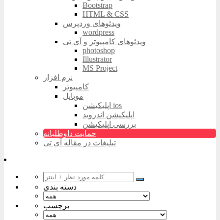
Bootstrap
HTML & CSS
ویدئوهای وردپرس
wordpress
ویدئوهای کامپیوتر و آی تی
photoshop
Illustrator
MS Project
نرم افزار
کامپیوتر
موبایل
اپلیکیشن ios
اپلیکیشن اندروید
بررسی اپلیکیشن
حمایت داوطلبانه
تبلیغات در مقاله آی تی
دسته بندی
برچسب