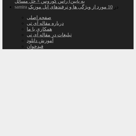
به پایین) راس کوروس + حل مسائل
در
10 مورد از ویژگی ها و ترفندهای اپل موزیک
samira
صفحه اصلی
درباره مقاله آی تی
همکاری با ما
تبلیغات در مقاله آی تی
آموزش دانلود
فیدخوان