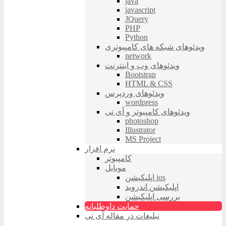
java
javascript
JQuery
PHP
Python
ویدئوهای شبکه های کامپیوتری
network
ویدئوهای وب و اینترنت
Bootstrap
HTML & CSS
ویدئوهای وردپرس
wordpress
ویدئوهای کامپیوتر و آی تی
photoshop
Illustrator
MS Project
نرم افزار
کامپیوتر
موبایل
اپلیکیشن ios
اپلیکیشن اندروید
بررسی اپلیکیشن
حمایت داوطلبانه
تبلیغات در مقاله آی تی