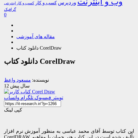
وب و اینترنت
وردپرس
کسب و کار
کسب و کار اینترنتی
گرافیک
0
مقاله های آموزشی
دانلود کتاب CorelDraw
دانلود کتاب CorelDraw
نویسنده:
مسعود واعظ
12 سال پیش
توییتر
فیسبوک
تلگرام
واتساپ
کپی لینک
این کتاب توسط آقای محمد عباسی به منظور آموزش نرم افزار
CorelDRAW تألیف شده است.در این کتاب هنر جویان با مفاهیم