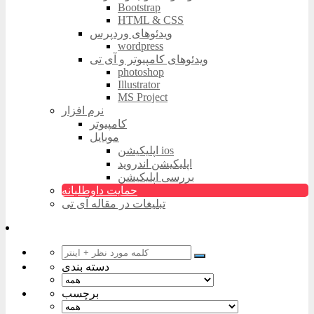
Bootstrap
HTML & CSS
ویدئوهای وردپرس
wordpress
ویدئوهای کامپیوتر و آی تی
photoshop
Illustrator
MS Project
نرم افزار
کامپیوتر
موبایل
اپلیکیشن ios
اپلیکیشن اندروید
بررسی اپلیکیشن
حمایت داوطلبانه
تبلیغات در مقاله آی تی
دسته بندی
برچسب