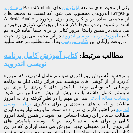
Basic4Android یکی از محیط های توسعه
اپلیکیشن
های
نرم افزار
اندرویدی محسوب می شود که نسبت به محیط های Eclipse و
Android Studio از محیطی ساده تر و کاربرپذیر تری برخوردار
است و نسبت به دو محیط ذکر شده از پیچیدگی کمتری برخوردار
می باشد. در همین راستا امروز کتابی را برای شما آماده کرده ایم
که به
آموزش برنامه نویسی اندروید
در این محیط می پردازد. جهت
به ادامه مطلب مراجعه نمایید.
دریافت رایگان این
کتاب آموزشی
مطالب مرتبط:
کتاب آموزش کامل برنامه
نویسی اندروید
با توجه به گسترش روز افزون سیستم عامل اندروید، که امروزه
کاربرد آن از گوشی های هوشمند هم فراتر رفته، نیاز به برنامه
نویسانی که توانایی تولید اپلیکیشن های کاربردی را برای این
سیستم عامل داشته باشند بیش از پیش احساس می شود.
وبسایت مقاله آی تی
هم این مهم را در نظر گرفته و تا به امروز
مقالات و کتاب های متعددی را برای یادگیری
برنامه نویسی
اندروید
در اختیار کاربران قرار داده است اما بازهم نیاز به یادگیری
مطالب جدید در این زمینه احساس می شود. در همین راستا امروز
کتابی را برای شما آماده کرده ایم که توسعه اپلیکیشن های
اندرویدی را در محیطی جدید آموزش می دهد. ابزاری که در این
کتاب آموزشی برای ساخت اپ های اندرویدی مورد استفاده قرار