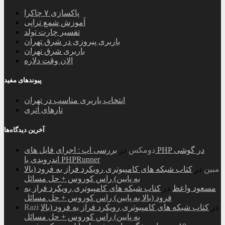
پاکسازی ۷ چاکرا
آموزش شمع تراپی
تفسیر چارت تولد
باربری پیروزی در شرق تهران
باربری شرق تهران
الان وقت دلاره
پیوندهای مفید
انتخاب باربری مناسب در تهران
تارهای اتری
آخرین دیدگاه‌ها
دومکس
در
بررسی اپ : اجرای فایل های PHP در گوشی
اندرویدی با PHPRunner
مبین
در
کتاب شبکه های کامپیوتری رویکرد فراز به فرود (بالا
به پایین) راس کوروس + حل مسائل
مسعود واعظ
در
کتاب شبکه های کامپیوتری رویکرد فراز به
فرود (بالا به پایین) راس کوروس + حل مسائل
در
کتاب شبکه های کامپیوتری رویکرد فراز به فرود (بالا
Razi
به پایین) راس کوروس + حل مسائل