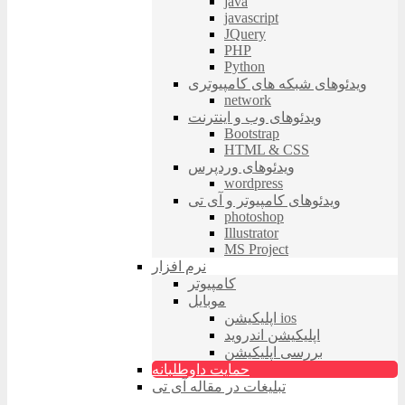
java
javascript
JQuery
PHP
Python
ویدئوهای شبکه های کامپیوتری
network
ویدئوهای وب و اینترنت
Bootstrap
HTML & CSS
ویدئوهای وردپرس
wordpress
ویدئوهای کامپیوتر و آی تی
photoshop
Illustrator
MS Project
نرم افزار
کامپیوتر
موبایل
اپلیکیشن ios
اپلیکیشن اندروید
بررسی اپلیکیشن
حمایت داوطلبانه
تبلیغات در مقاله آی تی