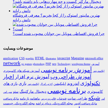
دیجیتال مارکتر کیست و چه مهارت‌هایی باید داشته باشد؟
بهترین مانیتور استوک را از کجا بخریم؟ معرفی فروشگاه
دانش رایانه
چرا فروش اقساطی موبایل بین جوانان محبوب شده است؟
موضوعات وبسایت
HTML
CSS
javascript
Magazine
application
microsoft office
graphic
illustrator
network
PHP
seo
pc games
photoshop
Technology
آموزش
wordpress theme
آموزش برنامه نویسی
آموزش شبکه های کامپیوتری
ایلاستریتور
اخبار
آموزش طراحی وب
آموزش نرم افزار
تکنولوژی
اندروید
بازی
بازی های
اپلیکیشن
اچ تی ام ال
ایلاستریتور
برنامه نویسی
کامپیوتری
دیجیتال مارکتینگ
سئو
سی اس
شبکه
طراحی سایت
فتوشاپ
ماهنامه بازینامه
مایکروسافت
اس
قالب وردپرس
مجله الکترونیکی دنیای تراشه
مجله الکترونیکی چیپست
مایکروسافت آفیس