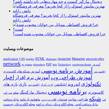
دیجیتال مارکتر کیست و چه مهارت‌هایی باید داشته باشد؟
بهترین مانیتور استوک را از کجا بخریم؟ معرفی فروشگاه
دانش رایانه
چرا فروش اقساطی موبایل بین جوانان محبوب شده است؟
موضوعات وبسایت
HTML
CSS
javascript
Magazine
application
microsoft office
graphic
illustrator
network
PHP
seo
pc games
photoshop
Technology
آموزش
wordpress theme
آموزش برنامه نویسی
آموزش شبکه های کامپیوتری
ایلاستریتور
اخبار
آموزش طراحی وب
آموزش نرم افزار
تکنولوژی
اندروید
بازی
بازی های
اپلیکیشن
اچ تی ام ال
ایلاستریتور
برنامه نویسی
کامپیوتری
دیجیتال مارکتینگ
سئو
سی اس
شبکه
طراحی سایت
فتوشاپ
ماهنامه بازینامه
مایکروسافت
اس
قالب وردپرس
مجله الکترونیکی دنیای تراشه
مجله الکترونیکی چیپست
مایکروسافت آفیس