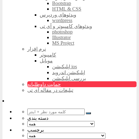
Bootstrap
HTML & CSS
ویدئوهای وردپرس
wordpress
ویدئوهای کامپیوتر و آی تی
photoshop
Illustrator
MS Project
نرم افزار
کامپیوتر
موبایل
اپلیکیشن ios
اپلیکیشن اندروید
بررسی اپلیکیشن
حمایت داوطلبانه
تبلیغات در مقاله آی تی
دسته بندی
برچسب