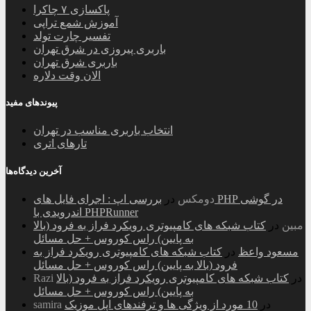
پاکسازی ۷ چاکرا
آموزش شمع تراپی
تفسیر چارت تولد
باربری پیروزی در شرق تهران
باربری شرق تهران
الان وقت دلاره
پیوندهای مفید
انتخاب باربری مناسب در تهران
تارهای اتری
آخرین دیدگاه‌ها
دومکس
در
بررسی اپ : اجرای فایل های PHP در گوشی
اندرویدی با PHPRunner
مبین
در
کتاب شبکه های کامپیوتری رویکرد فراز به فرود (بالا
به پایین) راس کوروس + حل مسائل
مسعود واعظ
در
کتاب شبکه های کامپیوتری رویکرد فراز به
فرود (بالا به پایین) راس کوروس + حل مسائل
در
کتاب شبکه های کامپیوتری رویکرد فراز به فرود (بالا
Razi
به پایین) راس کوروس + حل مسائل
در
10 مورد از ویژگی ها و ترفندهای اپل موزیک
samira