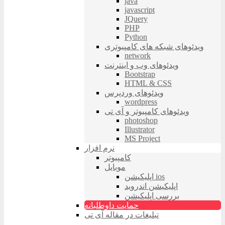
java
javascript
JQuery
PHP
Python
ویدئوهای شبکه های کامپیوتری
network
ویدئوهای وب و اینترنت
Bootstrap
HTML & CSS
ویدئوهای وردپرس
wordpress
ویدئوهای کامپیوتر و آی تی
photoshop
Illustrator
MS Project
نرم افزار
کامپیوتر
موبایل
اپلیکیشن ios
اپلیکیشن اندروید
بررسی اپلیکیشن
حمایت داوطلبانه
تبلیغات در مقاله آی تی