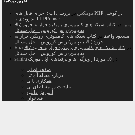
آخرین دیدگاه‌ها
دومکس
در
بررسی اپ : اجرای فایل های PHP در گوشی
اندرویدی با PHPRunner
مبین
در
کتاب شبکه های کامپیوتری رویکرد فراز به فرود (بالا
به پایین) راس کوروس + حل مسائل
مسعود واعظ
در
کتاب شبکه های کامپیوتری رویکرد فراز به
فرود (بالا به پایین) راس کوروس + حل مسائل
در
کتاب شبکه های کامپیوتری رویکرد فراز به فرود (بالا
Razi
به پایین) راس کوروس + حل مسائل
در
10 مورد از ویژگی ها و ترفندهای اپل موزیک
samira
صفحه اصلی
درباره مقاله آی تی
همکاری با ما
تبلیغات در مقاله آی تی
آموزش دانلود
فیدخوان