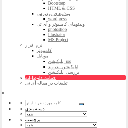
Bootstrap
HTML & CSS
ویدئوهای وردپرس
wordpress
ویدئوهای کامپیوتر و آی تی
photoshop
Illustrator
MS Project
نرم افزار
کامپیوتر
موبایل
اپلیکیشن ios
اپلیکیشن اندروید
بررسی اپلیکیشن
حمایت داوطلبانه
تبلیغات در مقاله آی تی
دسته بندی
برچسب