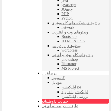
java
javascript
JQuery
PHP
Python
ویدئوهای شبکه های کامپیوتری
network
ویدئوهای وب و اینترنت
Bootstrap
HTML & CSS
ویدئوهای وردپرس
wordpress
ویدئوهای کامپیوتر و آی تی
photoshop
Illustrator
MS Project
نرم افزار
کامپیوتر
موبایل
اپلیکیشن ios
اپلیکیشن اندروید
بررسی اپلیکیشن
حمایت داوطلبانه
تبلیغات در مقاله آی تی