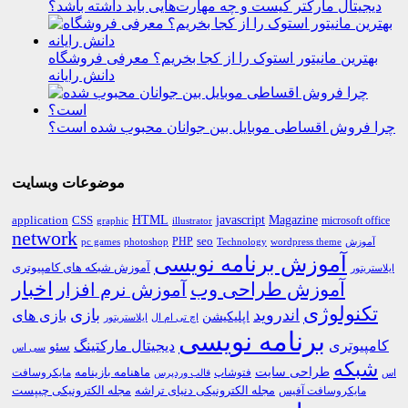
دیجیتال مارکتر کیست و چه مهارت‌هایی باید داشته باشد؟
بهترین مانیتور استوک را از کجا بخریم؟ معرفی فروشگاه
دانش رایانه
چرا فروش اقساطی موبایل بین جوانان محبوب شده است؟
موضوعات وبسایت
HTML
CSS
javascript
Magazine
application
microsoft office
graphic
illustrator
network
PHP
seo
pc games
photoshop
Technology
آموزش
wordpress theme
آموزش برنامه نویسی
آموزش شبکه های کامپیوتری
ایلاستریتور
اخبار
آموزش طراحی وب
آموزش نرم افزار
تکنولوژی
اندروید
بازی
بازی های
اپلیکیشن
اچ تی ام ال
ایلاستریتور
برنامه نویسی
کامپیوتری
دیجیتال مارکتینگ
سئو
سی اس
شبکه
طراحی سایت
فتوشاپ
ماهنامه بازینامه
مایکروسافت
اس
قالب وردپرس
مجله الکترونیکی دنیای تراشه
مجله الکترونیکی چیپست
مایکروسافت آفیس