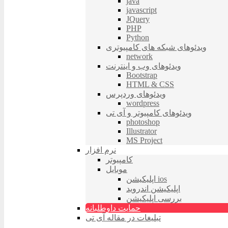
java
javascript
JQuery
PHP
Python
ویدئوهای شبکه های کامپیوتری
network
ویدئوهای وب و اینترنت
Bootstrap
HTML & CSS
ویدئوهای وردپرس
wordpress
ویدئوهای کامپیوتر و آی تی
photoshop
Illustrator
MS Project
نرم افزار
کامپیوتر
موبایل
اپلیکیشن ios
اپلیکیشن اندروید
بررسی اپلیکیشن
حمایت داوطلبانه
تبلیغات در مقاله آی تی