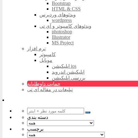
Bootstrap
HTML & CSS
ویدئوهای وردپرس
wordpress
ویدئوهای کامپیوتر و آی تی
photoshop
Illustrator
MS Project
نرم افزار
کامپیوتر
موبایل
اپلیکیشن ios
اپلیکیشن اندروید
بررسی اپلیکیشن
حمایت داوطلبانه
تبلیغات در مقاله آی تی
دسته بندی
برچسب