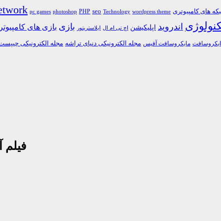
etwork
ه های کامپیوتری
PHP
seo
pc games
photoshop
Technology
wordpress theme
کنولوژی
اندروید
بازی
بازی های کامپیوت
اپلیکیشن
اچ تی ام ال
ایلاستریتور
مجله الکترونیکی دنیای تراشه
مجله الکترونیکی چیپست
یکروسافت
مایکروسافت آفیس
فیلم آم