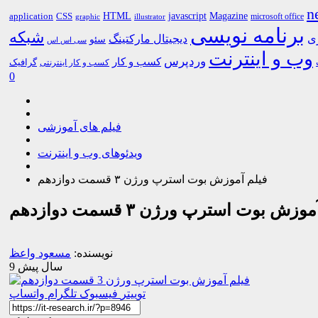
n
HTML
CSS
javascript
Magazine
application
microsoft office
graphic
illustrator
برنامه نویسی
شبکه
ری
دیجیتال مارکتینگ
سئو
سی اس اس
وب و اینترنت
وردپرس
کسب و کار
گرافیک
کسب و کار اینترنتی
0
فیلم های آموزشی
ویدئوهای وب و اینترنت
فیلم آموزش بوت استرپ ورژن ۳ قسمت دوازدهم
وزش بوت استرپ ورژن ۳ قسمت دوازدهم
نویسنده:
مسعود واعظ
9 سال پیش
توییتر
فیسبوک
تلگرام
واتساپ