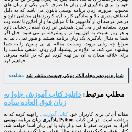
خود را برای یادگیری این زبان ها صرف کنیم. یکی از زبان های
محبوب امروزه، زبان برنامه نویسی پایتون می باشد که به دلیل
انعطاف پذیری بالا و سادگی کار با آن، کاربرد های مختلفی دارد و
در هم عرصه ای از کامپیوتر ها تا موبایل ها و از آفلاین تا تحت وب
مورد استفاده قرار می گیرد. همچنین این زبان آینده درخشانی دارد
و هر روز نسبت به قبل پویا تر و پیشرفته تر می شود. حال اگر
شما به دنبال یادگیری یک زبان برنامه هستید و هنوز نمی دانید به
سراغ چه زبانی بروید، وبسایت مقاله آی تی پایتون را به شما
پیشنهاد می کند. ما علاوه بر پیشنهاد این زبان، منبعی مناسب را
برای علاقه مندان به آن نیز تهیه کرده ایم که در ادامه معرفی
خواهیم کرد.
شماره نوزدهم مجله الکترونیکی چیپست منتشر شد
مشاهده
مطلب مرتبط:
دانلود کتاب آموزش جاوا به
زبان فوق العاده ساده
مقاله آی تی برای کاربران خود
کتابی آموزشی
را تهیه کرده که به
پرداخته است. در این کتاب
یادگیری زبان برنامه نویسی Python
افراد به صورت صفر تا صد و از پایه با این زبان آشنا خواهند شد.
کتاب فوق به کمک تعداد زیادی مثال عملی به یادگیری زبان پایتون