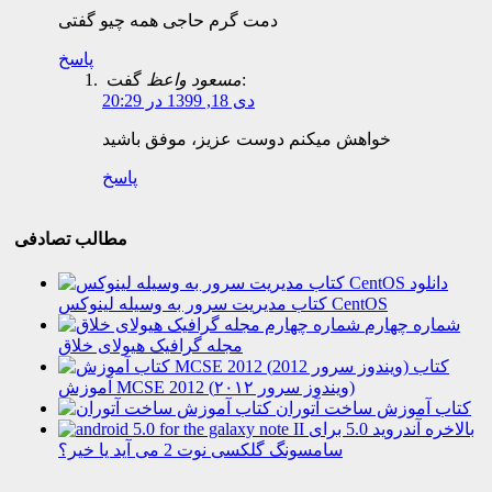
دمت گرم حاجی همه چیو گفتی
پاسخ
گفت:
مسعود واعظ
دی 18, 1399 در 20:29
خواهش میکنم دوست عزیز، موفق باشید
پاسخ
مطالب تصادفی
دانلود
کتاب مدیریت سرور به وسیله لینوکس CentOS
شماره چهارم
مجله گرافیک هیولای خلاق
کتاب
آموزش MCSE 2012 (ویندوز سرور ۲۰۱۲)
کتاب آموزش ساخت آتوران
بالاخره آندروید 5.0 برای
سامسونگ گلکسی نوت 2 می آید یا خیر؟