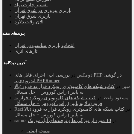
تفسیر چارت تولد
باربری پیروزی در شرق تهران
باربری شرق تهران
الان وقت دلاره
پیوندهای مفید
انتخاب باربری مناسب در تهران
تارهای اتری
آخرین دیدگاه‌ها
دومکس
در
بررسی اپ : اجرای فایل های PHP در گوشی
اندرویدی با PHPRunner
مبین
در
کتاب شبکه های کامپیوتری رویکرد فراز به فرود (بالا
به پایین) راس کوروس + حل مسائل
مسعود واعظ
در
کتاب شبکه های کامپیوتری رویکرد فراز به
فرود (بالا به پایین) راس کوروس + حل مسائل
در
کتاب شبکه های کامپیوتری رویکرد فراز به فرود (بالا
Razi
به پایین) راس کوروس + حل مسائل
در
10 مورد از ویژگی ها و ترفندهای اپل موزیک
samira
صفحه اصلی