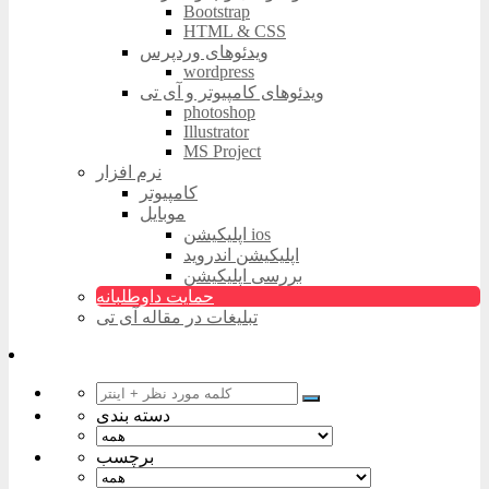
Bootstrap
HTML & CSS
ویدئوهای وردپرس
wordpress
ویدئوهای کامپیوتر و آی تی
photoshop
Illustrator
MS Project
نرم افزار
کامپیوتر
موبایل
اپلیکیشن ios
اپلیکیشن اندروید
بررسی اپلیکیشن
حمایت داوطلبانه
تبلیغات در مقاله آی تی
دسته بندی
برچسب