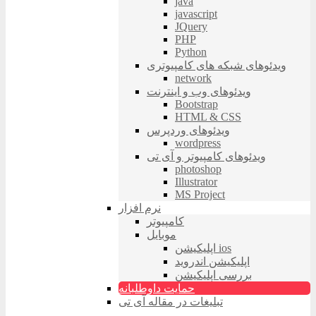
java
javascript
JQuery
PHP
Python
ویدئوهای شبکه های کامپیوتری
network
ویدئوهای وب و اینترنت
Bootstrap
HTML & CSS
ویدئوهای وردپرس
wordpress
ویدئوهای کامپیوتر و آی تی
photoshop
Illustrator
MS Project
نرم افزار
کامپیوتر
موبایل
اپلیکیشن ios
اپلیکیشن اندروید
بررسی اپلیکیشن
حمایت داوطلبانه
تبلیغات در مقاله آی تی