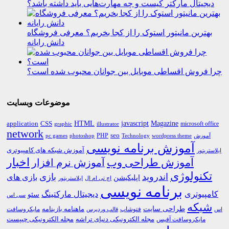
دیجیتال مارکتر کیست و چه مهارت‌هایی باید داشته باشد؟
بهترین مانیتور استوک را از کجا بخریم؟ معرفی فروشگاه
دانش رایانه
چرا فروش اقساطی موبایل بین جوانان محبوب شده است؟
موضوعات وبسایت
HTML
CSS
javascript
Magazine
application
microsoft office
graphic
illustrator
network
PHP
seo
pc games
photoshop
Technology
آموزش
wordpress theme
آموزش برنامه نویسی
آموزش شبکه های کامپیوتری
ایلاستریتور
اخبار
آموزش طراحی وب
آموزش نرم افزار
تکنولوژی
اندروید
بازی
بازی های
اپلیکیشن
اچ تی ام ال
ایلاستریتور
برنامه نویسی
کامپیوتری
دیجیتال مارکتینگ
سئو
سی اس
شبکه
طراحی سایت
فتوشاپ
ماهنامه بازینامه
مایکروسافت
اس
قالب وردپرس
مجله الکترونیکی دنیای تراشه
مجله الکترونیکی چیپست
مایکروسافت آفیس