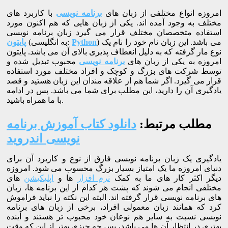
امروزه انواع مختلفی از زبان های
برنامه نویسی
با کاربرد های
مختلف به وجود آمده اند. یکی از زبان هایی که هم اکنون مورد
استفاده متخصصان مختلف قرار می گیرد زبان برنامه نویسی
) می باشد. این زبان نام خود را نام یک
Python
(به انگلیسی:
پایتون
نوع مار گرفته که به دلیل انعطاف پذیری بالای آن می باشد. پایتون
امروزه به یکی از زبان های
برنامه نویسی
محبوب تبدیل شده و
توسط شرکت های بزرگ و کوچک و افراد مختلف مورد استفاده
قرار می گیرد. اگر شما هم از علاقه مندان این زبان هستید و قصد
یادگیری آن را دارید، این مطلب برای شما می باشد. پس در ادامه
با ما همراه باشید.
مطلب مرتبط:
دانلود کتاب آموزش برنامه
نویسی اندروید
یادگیری یک زبان برنامه نویسی فارق از نوع و کاربرد آن برای
دنیای امروزه ما یک امتیاز بسیار بزرگ محسوب می شود. امروزه
دیگر اکثر کار های ما به کمک
نرم افزار
ها و
اپلیکیشن
های
مختلفی انجام می شوند که پشت هر کدام از این برنامه ها، زبان
های برنامه نویسی قرار گرفته اند. البته این نکته را نباید فراموش
کرد که همانند زبان معمولی افراد، برخی از زبان های برنامه
نویسی نسبت به سایر هم نوعان خود محبوب تر هستند و آینده
بهتری در انتظار آن ها می باشد، پس چه چیزی بهتر از این که وقت