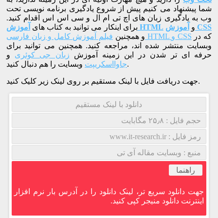
شما پیشنهاد می کنیم پیش از شروع یادگیری برنامه نویسی تحت
وب به یادگیری زبان های اچ تی ام ال و سی اس اس اقدام کنید.
آموزش CSS
و
آموزش HTML
برای اینکار می توانید به کتاب های
که در
فیلم آموزش کامل و زبان فارسی HTML و CSS
و همچنین
وبسایت منتشر شده اند، مراجعه کنید. همچنین می توانید برای
حرفه ای تر شدن در این زمینه آموزش
زبان جی کوئری
و
وبسایت را هم دنبال کنید.
جاوااسکریپت
جهت دریافت فایل با لینک مستقیم بر روی لینک زیر کلیک کنید.
دانلود با لینک مستقیم
حجم فایل : ۲۵٫۸ مگابایت
رمز فایل : www.it-research.ir
منبع : وبسایت مقاله آی تی
راهنما
جهت دانلود سریع تر، لینک دانلود را در آدرس بار نرم افزار
اینترنت دانلود منیجر کپی کنید.