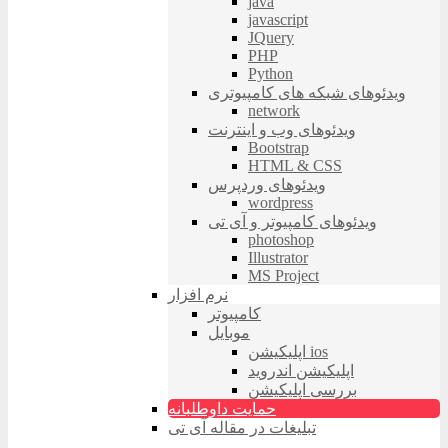
java
javascript
JQuery
PHP
Python
ویدئوهای شبکه های کامپیوتری
network
ویدئوهای وب و اینترنت
Bootstrap
HTML & CSS
ویدئوهای وردپرس
wordpress
ویدئوهای کامپیوتر و آی تی
photoshop
Illustrator
MS Project
نرم افزار
کامپیوتر
موبایل
اپلیکیشن ios
اپلیکیشن اندروید
بررسی اپلیکیشن
حمایت داوطلبانه
تبلیغات در مقاله آی تی