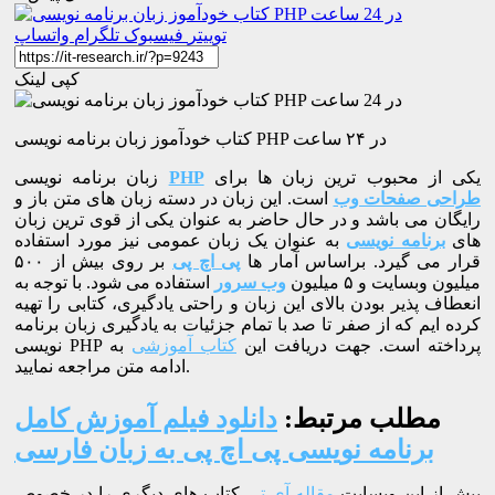
توییتر
فیسبوک
تلگرام
واتساپ
کپی لینک
کتاب خودآموز زبان برنامه نویسی PHP در ۲۴ ساعت
یکی از محبوب ترین زبان ها برای
PHP
زبان برنامه نویسی
طراحی صفحات وب
است. این زبان در دسته زبان های متن باز و
رایگان می باشد و در حال حاضر به عنوان یکی از قوی ترین زبان
های
برنامه نویسی
به عنوان یک زبان عمومی نیز مورد استفاده
قرار می گیرد. براساس آمار ها
پی اچ پی
بر روی بیش از ۵۰۰
میلیون وبسایت و ۵ میلیون
وب سرور
استفاده می شود. با توجه به
انعطاف پذیر بودن بالای این زبان و راحتی یادگیری، کتابی را تهیه
کرده ایم که از صفر تا صد با تمام جزئیات به یادگیری زبان برنامه
نویسی PHP پرداخته است. جهت دریافت این
کتاب آموزشی
به
ادامه متن مراجعه نمایید.
مطلب مرتبط:
دانلود فیلم آموزش کامل
برنامه نویسی پی اچ پی به زبان فارسی
پیش از این وبسایت
مقاله آی تی
کتاب های دیگری را در خصوص