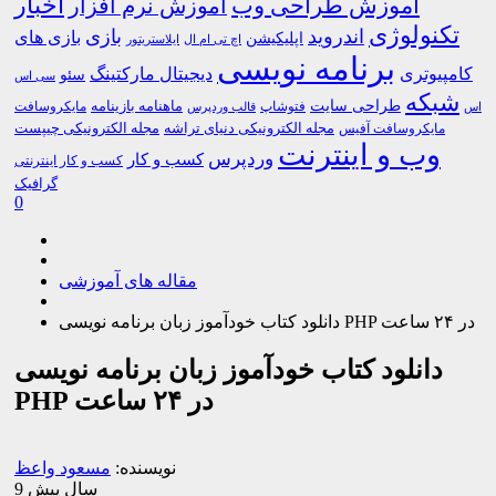
اخبار
آموزش طراحی وب
آموزش نرم افزار
تکنولوژی
اندروید
بازی
بازی های
اپلیکیشن
اچ تی ام ال
ایلاستریتور
برنامه نویسی
کامپیوتری
دیجیتال مارکتینگ
سئو
سی اس
شبکه
طراحی سایت
فتوشاپ
ماهنامه بازینامه
مایکروسافت
اس
قالب وردپرس
مجله الکترونیکی دنیای تراشه
مجله الکترونیکی چیپست
مایکروسافت آفیس
وب و اینترنت
وردپرس
کسب و کار
کسب و کار اینترنتی
گرافیک
0
مقاله های آموزشی
دانلود کتاب خودآموز زبان برنامه نویسی PHP در ۲۴ ساعت
دانلود کتاب خودآموز زبان برنامه نویسی
PHP در ۲۴ ساعت
نویسنده:
مسعود واعظ
9 سال پیش