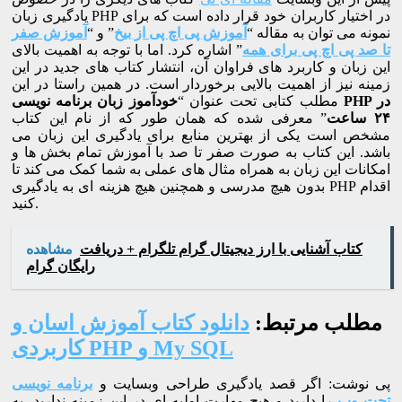
یادگیری زبان PHP در اختیار کاربران خود قرار داده است که برای
نمونه می توان به مقاله “
آموزش پی اچ پی از بیخ
” و “
آموزش صفر
تا صد پی اچ پی برای همه
” اشاره کرد. اما با توجه به اهمیت بالای
این زبان و کاربرد های فراوان آن، انتشار کتاب های جدید در این
زمینه نیز از اهمیت بالایی برخوردار است. در همین راستا در این
مطلب کتابی تحت عنوان “
خودآموز زبان برنامه نویسی PHP در
۲۴ ساعت
” معرفی شده که همان طور که از نام این کتاب
مشخص است یکی از بهترین منابع برای یادگیری این زبان می
باشد. این کتاب به صورت صفر تا صد با آموزش تمام بخش ها و
امکانات این زبان به همراه مثال های عملی به شما کمک می کند تا
بدون هیچ مدرسی و همچنین هیچ هزینه ای به یادگیری PHP اقدام
کنید.
کتاب آشنایی با ارز دیجیتال گرام تلگرام + دریافت
مشاهده
رایگان گرام
مطلب مرتبط:
دانلود کتاب آموزش اسان و
کاربردی PHP و My SQL
پی نوشت: اگر قصد یادگیری طراحی وبسایت و
برنامه نویسی
تحت وب
را دارید و هیچ مهارت اولیه ای در این زمینه ندارید، به