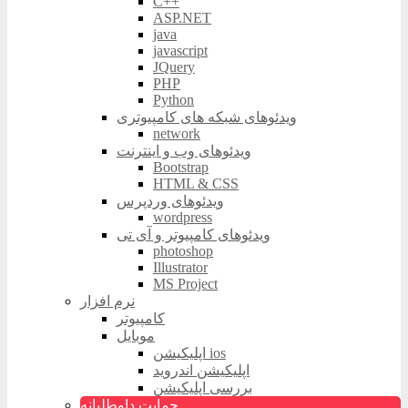
C++
ASP.NET
java
javascript
JQuery
PHP
Python
ویدئوهای شبکه های کامپیوتری
network
ویدئوهای وب و اینترنت
Bootstrap
HTML & CSS
ویدئوهای وردپرس
wordpress
ویدئوهای کامپیوتر و آی تی
photoshop
Illustrator
MS Project
نرم افزار
کامپیوتر
موبایل
اپلیکیشن ios
اپلیکیشن اندروید
بررسی اپلیکیشن
حمایت داوطلبانه