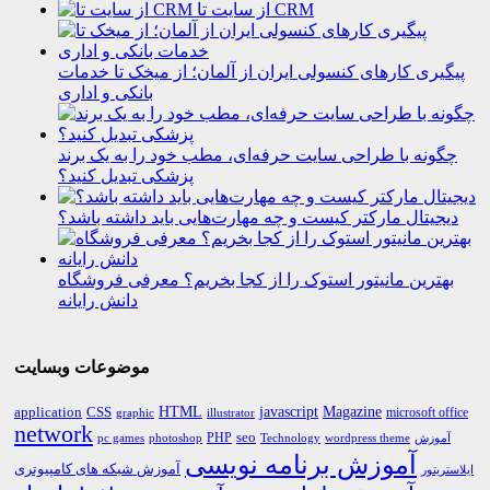
از سایت تا CRM
پیگیری کارهای کنسولی ایران از آلمان؛ از میخک تا خدمات
بانکی و اداری
چگونه با طراحی سایت حرفه‌ای، مطب خود را به یک برند
پزشکی تبدیل کنید؟
دیجیتال مارکتر کیست و چه مهارت‌هایی باید داشته باشد؟
بهترین مانیتور استوک را از کجا بخریم؟ معرفی فروشگاه
دانش رایانه
موضوعات وبسایت
HTML
CSS
javascript
Magazine
application
microsoft office
graphic
illustrator
network
PHP
seo
pc games
photoshop
Technology
آموزش
wordpress theme
آموزش برنامه نویسی
آموزش شبکه های کامپیوتری
ایلاستریتور