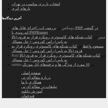
انتخاب باربری مناسب در تهران
تارهای اتری
آخرین دیدگاه‌ها
دومکس
در
بررسی اپ : اجرای فایل های PHP در گوشی
اندرویدی با PHPRunner
مبین
در
کتاب شبکه های کامپیوتری رویکرد فراز به فرود (بالا
به پایین) راس کوروس + حل مسائل
مسعود واعظ
در
کتاب شبکه های کامپیوتری رویکرد فراز به
فرود (بالا به پایین) راس کوروس + حل مسائل
در
کتاب شبکه های کامپیوتری رویکرد فراز به فرود (بالا
Razi
به پایین) راس کوروس + حل مسائل
در
10 مورد از ویژگی ها و ترفندهای اپل موزیک
samira
صفحه اصلی
درباره مقاله آی تی
همکاری با ما
تبلیغات در مقاله آی تی
آموزش دانلود
فیدخوان