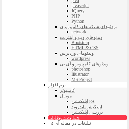
java
javascript
JQuery
PHP
Python
ویدئوهای شبکه های کامپیوتری
network
ویدئوهای وب و اینترنت
Bootstrap
HTML & CSS
ویدئوهای وردپرس
wordpress
ویدئوهای کامپیوتر و آی تی
photoshop
Illustrator
MS Project
نرم افزار
کامپیوتر
موبایل
اپلیکیشن ios
اپلیکیشن اندروید
بررسی اپلیکیشن
حمایت داوطلبانه
تبلیغات در مقاله آی تی