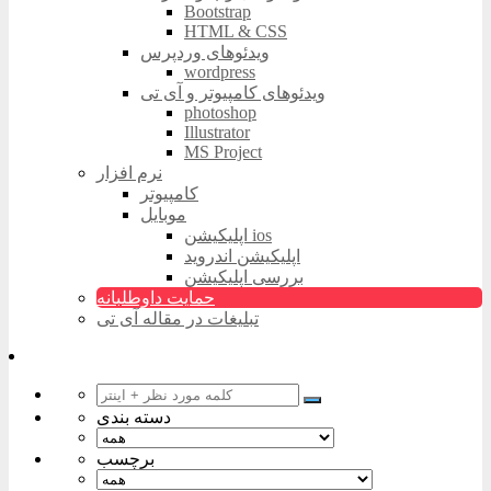
Bootstrap
HTML & CSS
ویدئوهای وردپرس
wordpress
ویدئوهای کامپیوتر و آی تی
photoshop
Illustrator
MS Project
نرم افزار
کامپیوتر
موبایل
اپلیکیشن ios
اپلیکیشن اندروید
بررسی اپلیکیشن
حمایت داوطلبانه
تبلیغات در مقاله آی تی
دسته بندی
برچسب