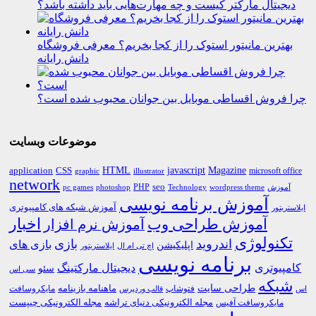
دیجیتال مارکتر کیست و چه مهارت‌هایی باید داشته باشد؟
بهترین مانیتور استوک را از کجا بخریم؟ معرفی فروشگاه
دانش رایانه
چرا فروش اقساطی موبایل بین جوانان محبوب شده است؟
موضوعات وبسایت
HTML
CSS
javascript
Magazine
application
microsoft office
graphic
illustrator
network
PHP
seo
pc games
photoshop
Technology
آموزش
wordpress theme
آموزش برنامه نویسی
آموزش شبکه های کامپیوتری
ایلاستریتور
اخبار
آموزش طراحی وب
آموزش نرم افزار
تکنولوژی
اندروید
بازی
بازی های
اپلیکیشن
اچ تی ام ال
ایلاستریتور
برنامه نویسی
کامپیوتری
دیجیتال مارکتینگ
سئو
سی اس
شبکه
طراحی سایت
فتوشاپ
ماهنامه بازینامه
مایکروسافت
اس
قالب وردپرس
مجله الکترونیکی دنیای تراشه
مجله الکترونیکی چیپست
مایکروسافت آفیس