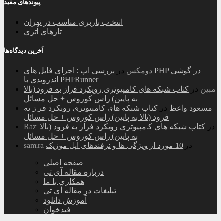
پیوندهای مفید
انتخاب باربری مناسب در تهران
تارهای اتری
آخرین دیدگاه‌ها
دومکس
در
بررسی اپ : اجرای فایل های PHP در گوشی
اندرویدی با PHPRunner
مبین
در
کتاب شبکه های کامپیوتری رویکرد فراز به فرود (بالا
به پایین) راس کوروس + حل مسائل
مسعود واعظ
در
کتاب شبکه های کامپیوتری رویکرد فراز به
فرود (بالا به پایین) راس کوروس + حل مسائل
در
کتاب شبکه های کامپیوتری رویکرد فراز به فرود (بالا
Razi
به پایین) راس کوروس + حل مسائل
در
10 مورد از ویژگی ها و ترفندهای اپل موزیک
samira
صفحه اصلی
درباره مقاله آی تی
همکاری با ما
تبلیغات در مقاله آی تی
آموزش دانلود
فیدخوان