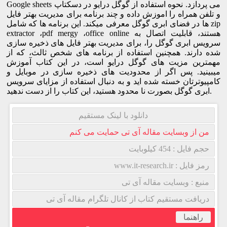
Google sheets می پردازد. نحوه استفاده از گوگل درایو در دسکتاپ
و تلفن همراه را اموزش داده و چند برنامه برای مدیریت بهتر فایل
ها در فضای ابری گوگل معرفی میکند. این برنامه ها که شامل zip
extractor ،pdf mergy ،office online هستند، قابلیت اتصال به
سرویس ابری گوگل را، برای مدیریت بهتر فایل های ذخیره سازی
شده دارند. همچنین استفاده از برنامه های شخص ثالث، که از
مهمترین مزیت های گوگل درایو است، در این کتاب آموزش
میبینید. پس اگر از محدودیت های ذخیره سازی در موبایل و
کامپیوترتان خسته شده اید و به دنبال استفاده از مزایای سرویس
ابری گوگل بصورت نا محدود هستید، این کتاب را از دست ندهید.
دانلود با لینک مستقیم
من از وبسایت مقاله آی تی حمایت می کنم
حجم فایل : 454 کیلوبایت
رمز فایل : www.it-research.ir
منبع : وبسایت مقاله آی تی
دریافت مستقیم کتاب از کانال تلگرام مقاله آی تی
راهنما