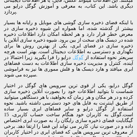
میکنند. این اطلاعات میتواند عکس، فایل، یا هر اطلاعات دیجیتالی
دیگری باشد. این کتاب، به معرفی و آموزش گوگل درایو می
پردازد.
با اینکه فضای ذخیره سازی گوشی های موبایل و رایانه ها بسیار
بیشتر از گذشته شده، اما همواره این شیوه ذخیره سازی در
معرض خطر قرار دارد و هر لحظه امکان دارد اطلاعات ذخیره
شده در دیسک های سخت از بین برود. شیوه ذخیره سازی آنلاین یا
ذخیره سازی در فضای ابری، یکی از بهترین روش ها برای
نگهداری و دسترسی به اطلاعات دیجیتال است. بهتر است هرچه
سریعتر نحوه استفاده از
گوگل
درایو را فرا بگیرید زیرا احتمالا در
آینده، کنترل و مدیریت ذخیره سازی اطلاعات به دست فضاهای
ابری میافتد و هارد دیسک ها و فلش مموری ها نیز به فراموشی
سپرده می شوند.
گوگل درایو، یکی از قوی ترین سرویس های گوگل در اختیار
شماست تا بتوانید اطلاعات خود را بصورت آنلاین ذخیره سازی
کرده و در هر مکان و هر زمان که بخواهید، با هر دستگاهی میتوانید
از طریق اینترنت به فایل های خود دسترسی داشته باشید. نحوه
استفاده از گوگل درایو و سایر فضاهای ابری بسیار ساده
است.گوگل به کاربران خود هنگام ساخت حساب کاربری، 15
گیگابایت فضای ذخیره سازی رایگان را، به صورت ابری اختصاص
داده و در صورت نیاز، کاربر می تواند این فضا را ارتقا دهد. برخی
از معروف ترین سرویس هایی که فضای ابری در اختیار کاربران