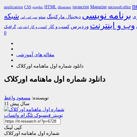
n
HTML
CSS
javascript
Magazine
application
microsoft office
graphic
illustrator
برنامه نویسی
شبکه
ری
دیجیتال مارکتینگ
سئو
سی اس اس
وب و اینترنت
وردپرس
کسب و کار
گرافیک
کسب و کار اینترنتی
0
مقاله های آموزشی
دانلود شماره اول ماهنامه اورکلاک
دانلود شماره اول ماهنامه اورکلاک
نویسنده:
مسعود واعظ
11 سال پیش
توییتر
فیسبوک
تلگرام
واتساپ
کپی لینک
شماره اول ماهنامه اورکلاک