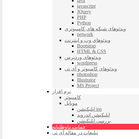
java
javascript
JQuery
PHP
Python
ویدئوهای شبکه های کامپیوتری
network
ویدئوهای وب و اینترنت
Bootstrap
HTML & CSS
ویدئوهای وردپرس
wordpress
ویدئوهای کامپیوتر و آی تی
photoshop
Illustrator
MS Project
نرم افزار
کامپیوتر
موبایل
اپلیکیشن ios
اپلیکیشن اندروید
بررسی اپلیکیشن
حمایت داوطلبانه
تبلیغات در مقاله آی تی