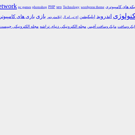
etwork
ه های کامپیوتری
PHP
seo
pc games
photoshop
Technology
wordpress theme
کنولوژی
اندروید
بازی
بازی های کامپیوت
اپلیکیشن
اچ تی ام ال
ایلاستریتور
مجله الکترونیکی دنیای تراشه
مجله الکترونیکی چیپست
یکروسافت
مایکروسافت آفیس