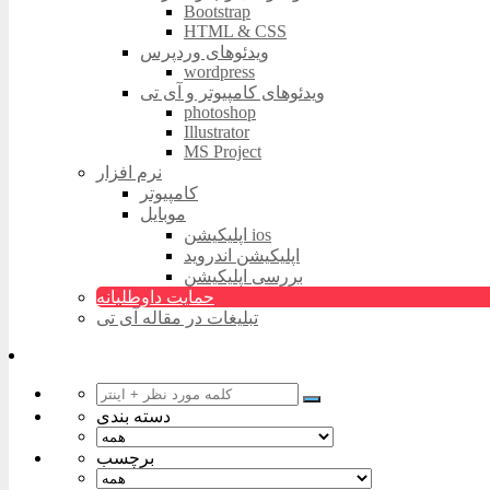
Bootstrap
HTML & CSS
ویدئوهای وردپرس
wordpress
ویدئوهای کامپیوتر و آی تی
photoshop
Illustrator
MS Project
نرم افزار
کامپیوتر
موبایل
اپلیکیشن ios
اپلیکیشن اندروید
بررسی اپلیکیشن
حمایت داوطلبانه
تبلیغات در مقاله آی تی
دسته بندی
برچسب