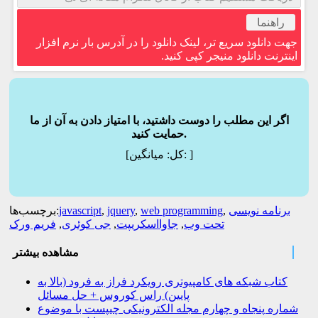
راهنما
جهت دانلود سریع تر، لینک دانلود را در آدرس بار نرم افزار
اینترنت دانلود منیجر کپی کنید.
اگر این مطلب را دوست داشتید، با امتیاز دادن به آن از ما
حمایت کنید.
]
میانگین:
[کل:
برنامه نویسی
,
web programming
,
jquery
,
javascript
برچسب‌ها:
تحت وب
,
جاوااسکریپت
,
جی کوئری
,
فریم ورک
مشاهده بیشتر
کتاب شبکه های کامپیوتری رویکرد فراز به فرود (بالا به
پایین) راس کوروس + حل مسائل
شماره پنجاه و چهارم مجله الکترونیکی چیپست با موضوع