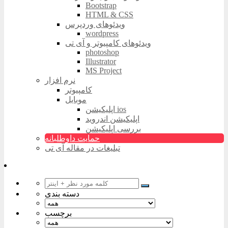
Bootstrap
HTML & CSS
ویدئوهای وردپرس
wordpress
ویدئوهای کامپیوتر و آی تی
photoshop
Illustrator
MS Project
نرم افزار
کامپیوتر
موبایل
اپلیکیشن ios
اپلیکیشن اندروید
بررسی اپلیکیشن
حمایت داوطلبانه
تبلیغات در مقاله آی تی
دسته بندی
برچسب