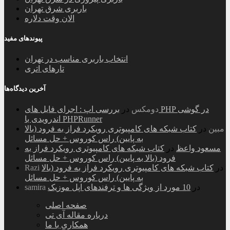
باربری شرق تهران
الان وقت دلاره
پیوندهای مفید
انتخاب باربری مناسب در تهران
تارهای اتری
آخرین دیدگاه‌ها
دومکس
در
بررسی اپ : اجرای فایل های PHP در گوشی
اندرویدی با PHPRunner
مبین
در
کتاب شبکه های کامپیوتری رویکرد فراز به فرود (بالا
به پایین) راس کوروس + حل مسائل
مسعود واعظ
در
کتاب شبکه های کامپیوتری رویکرد فراز به
فرود (بالا به پایین) راس کوروس + حل مسائل
در
کتاب شبکه های کامپیوتری رویکرد فراز به فرود (بالا
Razi
به پایین) راس کوروس + حل مسائل
در
10 مورد از ویژگی ها و ترفندهای اپل موزیک
samira
صفحه اصلی
درباره مقاله آی تی
همکاری با ما