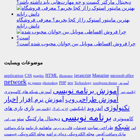
دیجیتال مارکتر کیست و چه مهارت‌هایی باید داشته باشد؟
بهترین مانیتور استوک را از کجا بخریم؟ معرفی فروشگاه
دانش رایانه
چرا فروش اقساطی موبایل بین جوانان محبوب شده است؟
موضوعات وبسایت
HTML
CSS
javascript
Magazine
application
microsoft office
graphic
illustrator
network
PHP
seo
pc games
photoshop
Technology
آموزش
wordpress theme
آموزش برنامه نویسی
آموزش شبکه های کامپیوتری
ایلاستریتور
اخبار
آموزش طراحی وب
آموزش نرم افزار
تکنولوژی
اندروید
بازی
بازی های
اپلیکیشن
اچ تی ام ال
ایلاستریتور
برنامه نویسی
کامپیوتری
دیجیتال مارکتینگ
سئو
سی اس
شبکه
طراحی سایت
فتوشاپ
ماهنامه بازینامه
مایکروسافت
اس
قالب وردپرس
مجله الکترونیکی دنیای تراشه
مجله الکترونیکی چیپست
مایکروسافت آفیس