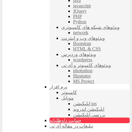
java
javascript
JQuery
PHP
Python
ویدئوهای شبکه های کامپیوتری
network
ویدئوهای وب و اینترنت
Bootstrap
HTML & CSS
ویدئوهای وردپرس
wordpress
ویدئوهای کامپیوتر و آی تی
photoshop
Illustrator
MS Project
نرم افزار
کامپیوتر
موبایل
اپلیکیشن ios
اپلیکیشن اندروید
بررسی اپلیکیشن
حمایت داوطلبانه
تبلیغات در مقاله آی تی