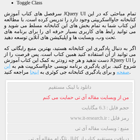
Toggle Class
سرفصل های کتاب آموزش JQuery UI تمام مباحثی که در این
کتابخانه جاوااسکریپتی وجود دارد را تدریس کرده است. با مطالعه
این کتاب شما به تمام بخش های این کتابخانه مسلط می شوید و
می توانید رابط های کاربری بسیار حرفه ای را برای برنامه های
تحت وب، وبسایت ها و اپلیکیشن های آنلاین توسعه دهید.
اگر به دنبال یادگیری این کتابخانه هستید، بهترین منبع رایگانی که
می توانید از آن استفاده کنید همین کتاب است. پس فرصت را از
دست ندهید و هر چه زودتر به کمک این کتاب آموزش JQuery UI را
شروع کنید. برای یادگیری برنامه نویسی جاوااسکریپت هم به
این
مراجعه کنید.
صفحه
و برای یادگیری کتابخانه جی کوئری به
اینجا
دانلود با لینک مستقیم
من از وبسایت مقاله آی تی حمایت می کنم
حجم فایل : 6.3 مگابایت
رمز فایل : www.it-research.ir
منبع : وبسایت مقاله آی تی
دریافت مستقیم کتاب از کانال تلگرام مقاله آی تی