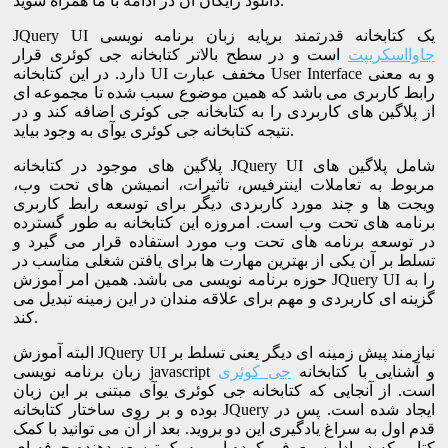
دانلود رایگان آن در ادامه با ما همراه شوید.
JQuery UI یک کتابخانه قدرتمند برپایه زبان برنامه نویسی
جاوااسکریپت
است و در سطح بالاتر کتابخانه جی کوئری قرار
دارد. در این کتابخانه UI مخفف عبارت User Interface و به معنی
رابط کاربری می باشد که همین موضوع سبب شده تا مجموعه ای
از پلاگین های کاربردی را به کتابخانه جی کوئری اضافه کند و در
نتیجه کتابخانه جی کوئری یوآی به وجود بیاید.
پلاگین های موجود در کتابخانه JQuery UI شامل پلاگین های
مربوط به تعاملات اینترفیس، تاثیرات، انمیشن های تحت وب،
ویجت ها و چند مورد کاربردی دیگر برای توسعه رابط کاربری
برنامه های تحت وب است. امروزه این کتابخانه به طور گسترده
در توسعه برنامه های تحت وب مورد استفاده قرار می گیرد و
تسلط بر آن یکی از بهترین مهارت ها برای یافتن شغلی مناسب در
حوزه برنامه نویسی می باشد. همین امر آموزش JQuery UI را به
گزینه ای کاربردی و مهم برای علاقه مندان در این زمینه تبدیل می
کند.
البته آموزش JQuery UI نیازمند پیش زمینه ای دیگر یعنی تسلط بر
زبان برنامه نویسی javascript و آشنایی با کتابخانه
جی کوئری
است. از آنجایی که کتابخانه جی کوئری یوآی مبتنی بر این زبان
بوده و بر روی ساختار کتابخانه JQuery ایجاد شده است. پس در
قدم اول به سراغ یادگیری این دو بروید. بعد از آن می توانید با کمک
کتابی که در ادامه معرفی کرده ایم. به یک توسعه دهنده حرفه ای