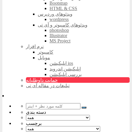
Bootstrap
HTML & CSS
ویدئوهای وردپرس
wordpress
ویدئوهای کامپیوتر و آی تی
photoshop
Illustrator
MS Project
نرم افزار
کامپیوتر
موبایل
اپلیکیشن ios
اپلیکیشن اندروید
بررسی اپلیکیشن
حمایت داوطلبانه
تبلیغات در مقاله آی تی
دسته بندی
برچسب