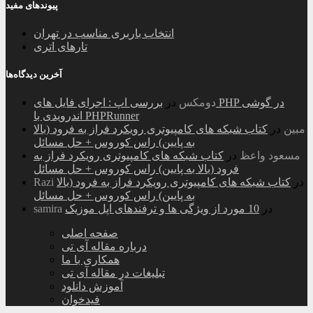
پیوندهای مفید
انتخاب باربری مناسب در تهران
تارهای اتری
آخرین دیدگاه‌ها
دومکس
در
بررسی اپ : اجرای فایل های PHP در گوشی
اندرویدی با PHPRunner
مبین
در
کتاب شبکه های کامپیوتری رویکرد فراز به فرود (بالا
به پایین) راس کوروس + حل مسائل
مسعود واعظ
در
کتاب شبکه های کامپیوتری رویکرد فراز به
فرود (بالا به پایین) راس کوروس + حل مسائل
در
کتاب شبکه های کامپیوتری رویکرد فراز به فرود (بالا
Razi
به پایین) راس کوروس + حل مسائل
در
10 مورد از ویژگی ها و ترفندهای اپل موزیک
samira
صفحه اصلی
درباره مقاله آی تی
همکاری با ما
تبلیغات در مقاله آی تی
آموزش دانلود
فیدخوان