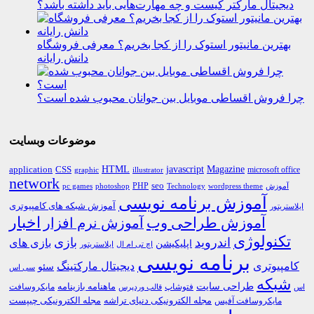
دیجیتال مارکتر کیست و چه مهارت‌هایی باید داشته باشد؟
بهترین مانیتور استوک را از کجا بخریم؟ معرفی فروشگاه
دانش رایانه
چرا فروش اقساطی موبایل بین جوانان محبوب شده است؟
موضوعات وبسایت
HTML
CSS
javascript
Magazine
application
microsoft office
graphic
illustrator
network
PHP
seo
pc games
photoshop
Technology
آموزش
wordpress theme
آموزش برنامه نویسی
آموزش شبکه های کامپیوتری
ایلاستریتور
اخبار
آموزش طراحی وب
آموزش نرم افزار
تکنولوژی
اندروید
بازی
بازی های
اپلیکیشن
اچ تی ام ال
ایلاستریتور
برنامه نویسی
کامپیوتری
دیجیتال مارکتینگ
سئو
سی اس
شبکه
طراحی سایت
فتوشاپ
ماهنامه بازینامه
مایکروسافت
اس
قالب وردپرس
مجله الکترونیکی دنیای تراشه
مجله الکترونیکی چیپست
مایکروسافت آفیس