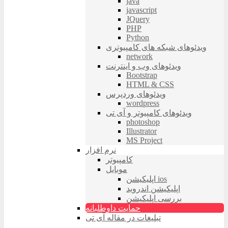
java
javascript
JQuery
PHP
Python
ویدئوهای شبکه های کامپیوتری
network
ویدئوهای وب و اینترنت
Bootstrap
HTML & CSS
ویدئوهای وردپرس
wordpress
ویدئوهای کامپیوتر و آی تی
photoshop
Illustrator
MS Project
نرم افزار
کامپیوتر
موبایل
اپلیکیشن ios
اپلیکیشن اندروید
بررسی اپلیکیشن
حمایت داوطلبانه
تبلیغات در مقاله آی تی