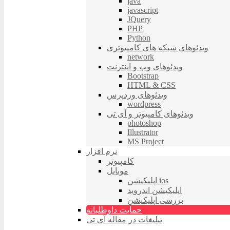
java
javascript
JQuery
PHP
Python
ویدئوهای شبکه های کامپیوتری
network
ویدئوهای وب و اینترنت
Bootstrap
HTML & CSS
ویدئوهای وردپرس
wordpress
ویدئوهای کامپیوتر و آی تی
photoshop
Illustrator
MS Project
نرم افزار
کامپیوتر
موبایل
اپلیکیشن ios
اپلیکیشن اندروید
بررسی اپلیکیشن
حمایت داوطلبانه
تبلیغات در مقاله آی تی