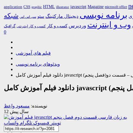
n
HTML
CSS
javascript
Magazine
application
microsoft office
graphic
illustrator
برنامه نویسی
شبکه
ری
دیجیتال مارکتینگ
سئو
سی اس اس
وب و اینترنت
وردپرس
کسب و کار
گرافیک
کسب و کار اینترنتی
0
فیلم های آموزشی
ویدئوهای برنامه نویسی
javascrip به زبان فارسی – قسمت دو(فصل پنجم)
ت دو(فصل پنجم)
نویسنده:
مسعود واعظ
12 سال پیش
توییتر
فیسبوک
تلگرام
واتساپ