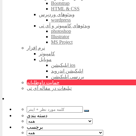
Bootstrap
HTML & CSS
ویدئوهای وردپرس
wordpress
ویدئوهای کامپیوتر و آی تی
photoshop
Illustrator
MS Project
نرم افزار
کامپیوتر
موبایل
اپلیکیشن ios
اپلیکیشن اندروید
بررسی اپلیکیشن
حمایت داوطلبانه
تبلیغات در مقاله آی تی
دسته بندی
برچسب