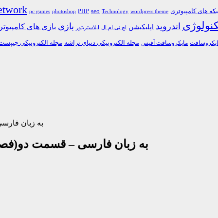
etwork
ه های کامپیوتری
PHP
seo
pc games
photoshop
Technology
wordpress theme
کنولوژی
اندروید
بازی
بازی های کامپیوت
اپلیکیشن
اچ تی ام ال
ایلاستریتور
مجله الکترونیکی دنیای تراشه
مجله الکترونیکی چیپست
یکروسافت
مایکروسافت آفیس
دانلود فیلم آموزش کامل t
دانلود فیلم آموزش کامل javascript به زبان فارسی – قسم