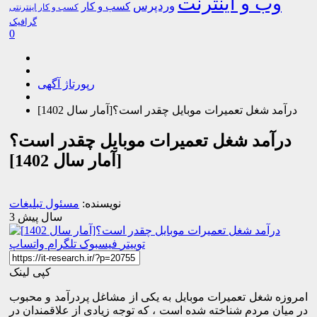
وب و اینترنت
وردپرس
کسب و کار
کسب و کار اینترنتی
گرافیک
0
رپورتاژ آگهی
درآمد شغل تعمیرات موبایل چقدر است؟[آمار سال 1402]
درآمد شغل تعمیرات موبایل چقدر است؟
[آمار سال 1402]
نویسنده:
مسئول تبلیغات
3 سال پیش
توییتر
فیسبوک
تلگرام
واتساپ
کپی لینک
امروزه شغل تعمیرات موبایل به یکی از مشاغل پردرآمد و محبوب
در میان مردم شناخته شده است ، که توجه زیادی از علاقمندان در