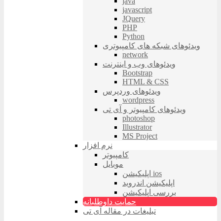
java
javascript
JQuery
PHP
Python
ویدئوهای شبکه های کامپیوتری
network
ویدئوهای وب و اینترنت
Bootstrap
HTML & CSS
ویدئوهای وردپرس
wordpress
ویدئوهای کامپیوتر و آی تی
photoshop
Illustrator
MS Project
نرم افزار
کامپیوتر
موبایل
اپلیکیشن ios
اپلیکیشن اندروید
بررسی اپلیکیشن
حمایت داوطلبانه
تبلیغات در مقاله آی تی