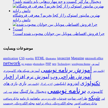
دیجیتال مارکتر کیست و چه مهارت‌هایی باید داشته باشد؟
بهترین مانیتور استوک را از کجا بخریم؟ معرفی فروشگاه
دانش رایانه
چرا فروش اقساطی موبایل بین جوانان محبوب شده است؟
موضوعات وبسایت
HTML
CSS
javascript
Magazine
application
microsoft office
graphic
illustrator
network
PHP
seo
pc games
photoshop
Technology
آموزش
wordpress theme
آموزش برنامه نویسی
آموزش شبکه های کامپیوتری
ایلاستریتور
اخبار
آموزش طراحی وب
آموزش نرم افزار
تکنولوژی
اندروید
بازی
بازی های
اپلیکیشن
اچ تی ام ال
ایلاستریتور
برنامه نویسی
کامپیوتری
دیجیتال مارکتینگ
سئو
سی اس
شبکه
طراحی سایت
فتوشاپ
ماهنامه بازینامه
مایکروسافت
اس
قالب وردپرس
مجله الکترونیکی دنیای تراشه
مجله الکترونیکی چیپست
مایکروسافت آفیس