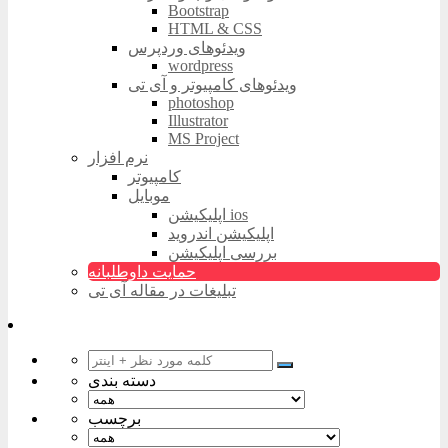
Bootstrap
HTML & CSS
ویدئوهای وردپرس
wordpress
ویدئوهای کامپیوتر و آی تی
photoshop
Illustrator
MS Project
نرم افزار
کامپیوتر
موبایل
اپلیکیشن ios
اپلیکیشن اندروید
بررسی اپلیکیشن
حمایت داوطلبانه
تبلیغات در مقاله آی تی
دسته بندی
برچسب