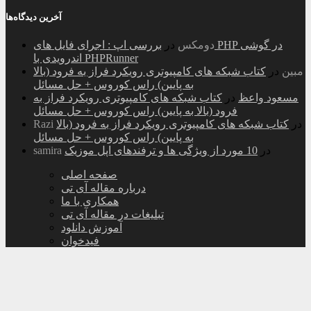
آخرین دیدگاه‌ها
دومکس
در
بررسی اپ : اجرای فایل های PHP در گوشی
اندرویدی با PHPRunner
مبین
در
کتاب شبکه های کامپیوتری رویکرد فراز به فرود (بالا
به پایین) راس کوروس + حل مسائل
مسعود واعظ
در
کتاب شبکه های کامپیوتری رویکرد فراز به
فرود (بالا به پایین) راس کوروس + حل مسائل
در
کتاب شبکه های کامپیوتری رویکرد فراز به فرود (بالا
Razi
به پایین) راس کوروس + حل مسائل
در
10 مورد از ویژگی ها و ترفندهای اپل موزیک
samira
صفحه اصلی
درباره مقاله آی تی
همکاری با ما
تبلیغات در مقاله آی تی
آموزش دانلود
فیدخوان