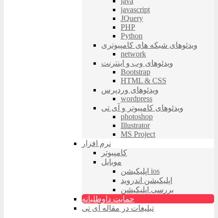
java
javascript
JQuery
PHP
Python
ویدئوهای شبکه های کامپیوتری
network
ویدئوهای وب و اینترنت
Bootstrap
HTML & CSS
ویدئوهای وردپرس
wordpress
ویدئوهای کامپیوتر و آی تی
photoshop
Illustrator
MS Project
نرم افزار
کامپیوتر
موبایل
اپلیکیشن ios
اپلیکیشن اندروید
بررسی اپلیکیشن
حمایت داوطلبانه
تبلیغات در مقاله آی تی