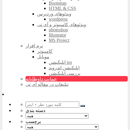
Bootstrap
HTML & CSS
ویدئوهای وردپرس
wordpress
ویدئوهای کامپیوتر و آی تی
photoshop
Illustrator
MS Project
نرم افزار
کامپیوتر
موبایل
اپلیکیشن ios
اپلیکیشن اندروید
بررسی اپلیکیشن
حمایت داوطلبانه
تبلیغات در مقاله آی تی
دسته بندی
برچسب