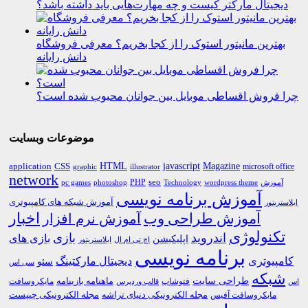
دیجیتال مارکتر کیست و چه مهارت‌هایی باید داشته باشد؟
بهترین مانیتور استوک را از کجا بخریم؟ معرفی فروشگاه
دانش رایانه
چرا فروش اقساطی موبایل بین جوانان محبوب شده است؟
موضوعات وبسایت
HTML
CSS
javascript
Magazine
application
microsoft office
graphic
illustrator
network
PHP
seo
pc games
photoshop
Technology
آموزش
wordpress theme
آموزش برنامه نویسی
آموزش شبکه های کامپیوتری
ایلاستریتور
اخبار
آموزش طراحی وب
آموزش نرم افزار
تکنولوژی
اندروید
بازی
بازی های
اپلیکیشن
اچ تی ام ال
ایلاستریتور
برنامه نویسی
کامپیوتری
دیجیتال مارکتینگ
سئو
سی اس
شبکه
طراحی سایت
فتوشاپ
ماهنامه بازینامه
مایکروسافت
اس
قالب وردپرس
مجله الکترونیکی دنیای تراشه
مجله الکترونیکی چیپست
مایکروسافت آفیس