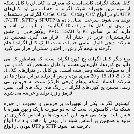
کابل شبکه لگراند، کابلی است که معرف به کابل لن یا کابل شبکه
از مهم‌ ترین تجهیزات شبکه لگراند به حساب می آید. کابل‌های
لگراند در دسته‌های Cat5e، Cat6، Cat6aو Cat7 و در انواعU/UTP
،F/UTP ،S/FTP و SF/UTP تولید می شوند. سرعت انتقال داده ها
بر روی این کابل ها بین 0 تا10 گیگابایت بر ثانیه می باشد و
روکش‌‍‌هایی از جنس PVC، LSZH یا PE دارند که بر اساس
نیازمشتریان عزیز در اختیار آنان قرار می گیرد. همچنین در
شرکت دیجی فلوک تمامی خدمات تست فلوک کابل لگراند انجام
گرفته و نتیجه گزارش در اختیار مشتریان قرار می گیرد.
نوع دیگر کابل لگراند، پچ کورد لگراند است، که همانطور که می
دانید پچ کوردها، کابل‌هایی هستند با طول مشخص که، که دو سر
آن به سوکت شبکه وصل شده است. این کابل در متراژهای 0.5، 1،
2، 3، 5، 10، 15 و 20 متری بوده و پس از تولید در این متراژ ها در
شرکت اعتماد شبکه پرهام (دیجی فلوک) تست به فروش می
رسد. مچنین پچ کوردهای لگراند در رنگ های رنگ های آبی، سبز،
قرمز و زرد تولید و عرضه می شوند.
کیستون لگراند، یکی از تجهیزات پر فروش و محبوب در حوزه
شبکه های کامپیوتری است که به‌ دو صورت باریک و پهن همراه با
فیس پلیت تولید می شود. این کیستون ‌ها بر اساس کتگوری در
انواع Cat6 و Cat6a تولید و همچنین بر اساس شیلد دار بودن یا
نبودن در انواع UTP و SFTP عرضه می شوند.