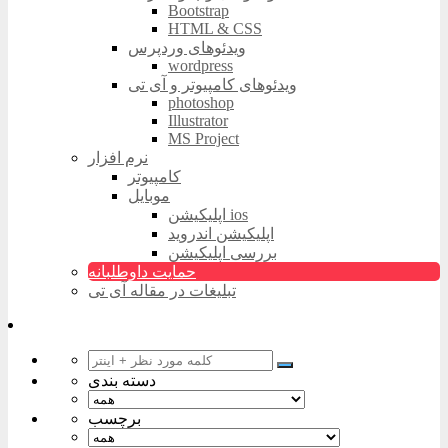
Bootstrap
HTML & CSS
ویدئوهای وردپرس
wordpress
ویدئوهای کامپیوتر و آی تی
photoshop
Illustrator
MS Project
نرم افزار
کامپیوتر
موبایل
اپلیکیشن ios
اپلیکیشن اندروید
بررسی اپلیکیشن
حمایت داوطلبانه
تبلیغات در مقاله آی تی
دسته بندی
برچسب