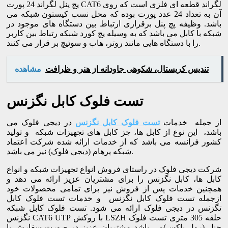
پچ پنل لگراند 24 پورت CAT6 لگراند قطعه ای فلزی است که روی
آن به تعداد 24 عدد پورت بوده که محل نسب کیستون شبکه می
باشد. وظیفه پچ پنل برقراری ارتباط بین دستگاه های موجود در
شبکه با کابل می باشد که به وسیله پچ کورد شبکه رتباط بین کاربر
را با دستگاه هایی مانند روتر، هاب و سوئیچ بر قرار می کنند.
تندیس کریستال، شکوهی جاودانه از هنر و ظرافت
مشاهده
تست فلوک کابل نگزنس
از جمله خدمات
تست فلوک کابل نگزنس
در دیجی فلوک می
باشد، این نوع از کابل ها، جز کابل های تجهیزات شبکه و تولید
کشور فرانسه می باشد که از خدمات ارائه شده شرکت اعتماد
شبکه پرهام (دیجی فلوک) نیز می باشد.
شرکت دیجی فلوک در راستای فروش انواع تجهیزات شبکه و انواع
کابل ها، کابل نگزنس را برای مشتریان عزیز ارائه می دهد و
همچنین خدمات پس از فروش نیز برای تمامی محصولات خود
ازجمله تست فلوک کابل نگزنس و خدمات تست فلوک کابل
تگزنس در دیجی فلوک ارائه می شود. تست فلوک کابل شبکه
نگزنس CAT6 UTP با روکش LSZH حلقه 305 متری تست فلوک
چنل (رول باکس)می باشد مشتریان عزیز در صورت سفارش با