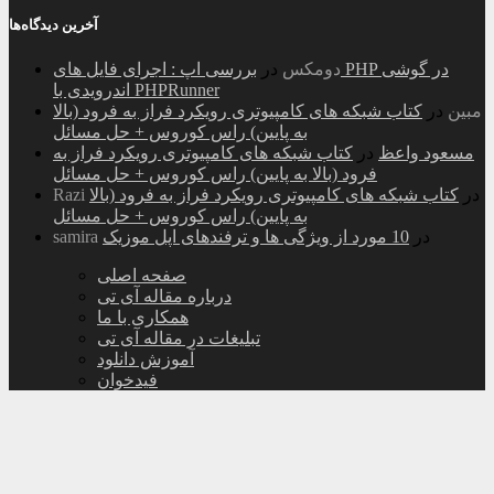
آخرین دیدگاه‌ها
دومکس
در
بررسی اپ : اجرای فایل های PHP در گوشی
اندرویدی با PHPRunner
مبین
در
کتاب شبکه های کامپیوتری رویکرد فراز به فرود (بالا
به پایین) راس کوروس + حل مسائل
مسعود واعظ
در
کتاب شبکه های کامپیوتری رویکرد فراز به
فرود (بالا به پایین) راس کوروس + حل مسائل
در
کتاب شبکه های کامپیوتری رویکرد فراز به فرود (بالا
Razi
به پایین) راس کوروس + حل مسائل
در
10 مورد از ویژگی ها و ترفندهای اپل موزیک
samira
صفحه اصلی
درباره مقاله آی تی
همکاری با ما
تبلیغات در مقاله آی تی
آموزش دانلود
فیدخوان