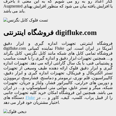
باحرف a کنار اعداد رو به رو می شویم که به این معنی
Augmented یا افزایش یافته بیان می شود که منظور افزایش پهنای
باند می باشد.
فروشگاه اینترنتی digifluke.com
فروشگاه اینترنتی تجهیزات اندازه گیری و ابزار دقیق
digifluke.com نماینده کمپانی Fluke آمریکا در ایران است. این
فروشگاه تمامی کابل های شبکه مانند کابل نگزنس، کابل بگراند
و… همچنین تجهیزات ابزار دقیق و اندازه گیری را با قیمت مناسب
و پشتیبانی فنی، با یک سال گارانتی ارائه می دهد. تجهیزات اندازه
گیری و ابزار دقیق فلوک ارائه دهنده طیف وسیعی از تجهیزات
تستر الکتریکال و فیزیکال، تجهیزات اندازه گیری و ابزار دقیق،
کالیبراسیون، قلم نوری، ترمومتر و دماسنج، فشارسنج، ترموویژن
و دوربین های حرارتی، کالیبراتور فشار، ولتاژ و جریان، تجهیزات
شبکه، میگر و تستر عایق، مولتی متر، اسیلوسکوپ و… در ایران
می باشد. همچنین این فروشگاه امکان خرید کلیه تجهیزات جانبی
را از قبیل پراب، کلمپ، کیف، کاور و … در
Fluke
دستگاه های
اختیار مشتریان خود قرار می دهد.