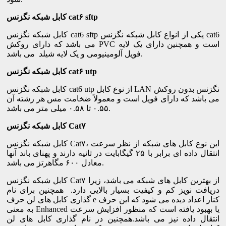
کابل شبکه نگزنس cat۶ sftp
کابل شبکه نگزنس cat6 sftp یکی از انواع کابل شبکه نگزنس cat6
می باشد که دارای روکش PVC است و همچنین دارای یک لایه
فویل آلومینیومی و یک لایه شیلد می باشد.
کابل شبکه نگزنس cat۶ utp
کابل شبکه نگزنس cat6 utp از نوع کابل LAN نگزنس بدون روکش
می باشد که دارای فویل است و معمولاً ضخامت مس هر رشته آن
۰.۵۵ تا ۰.۵۸ میلی متر می باشد.
کابل شبکه نگزنس Cat۷
کابل شبکه نگزنس Cat۷، این نوع کابل های شبکه از نظر سرعت
انتقال داده ای برابر با ۲۵ گیگابایت در ثانیه دارند و پهنای باند آنها
معادل ۶۰۰ مگاهرتز می باشد.
کابل شبکه نگزنس Cat۷ از بهترین کابل های شبکه می باشد، زیرا
دریافت نویز کم و کیفیت بسیار بالایی دارد. همچنین برای نام
گذاری کابل های لن حرف e کنار اعداد دیده می شود که این حرف
به معنی Enhanced یا بهبود یافته است که منظور افزایش سرعت
انتقال داده نیز می باشد.همچنین در نام گذاری کابل های لن