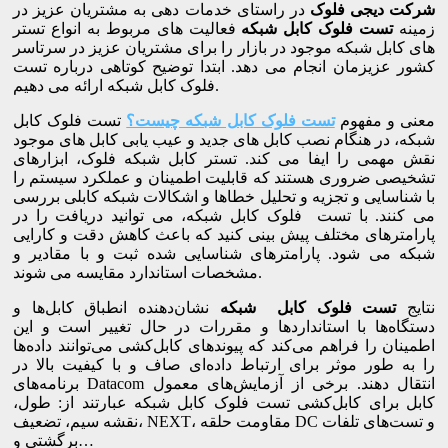
شرکت دیجی فلوک
در راستای خدمات دهی به مشتریان عزیز در
زمینه
تست فلوک کابل شبکه
فعالیت های مربوط به انواع تستر
های کابل شبکه موجود در بازار را برای مشتریان عزیز در سرتاسر
کشور عزیزمان انجام می دهد. ابتدا توضیح کوتاهی درباره تست
فلوک کابل شبکه ارائه می دهیم.
معنی و مفهوم
تست فلوک کابل شبکه چیست؟
تست فلوک کابل
شبکه، در هنگام نصب کابل های جدید و عیب یابی کابل های موجود
نقش مهمی را ایفا می کند. تستر کابل شبکه فلوک، ابزارهای
تشخیصی ضروری هستند که قابلیت اطمینان و عملکرد سیستم را
با شناسایی و تجزیه و تحلیل خطاها و اشکالات شبکه کابلی بررسی
می کنند. با تست فلوک کابل شبکه، می توانید دریافت را در
پارامترهای مختلف پیش بینی کنید که باعث کاهش دقت و کارایی
شبکه می شود. پارامترهای شناسایی شده ثبت و با مقادیر و
مشخصات استاندارد مقایسه می شوند.
نتایج
تست فلوک کابل شبکه
نشان‌دهنده انطباق کابل‌ها و
دستگاه‌ها با استانداردها و مقررات در حال تغییر است و این
اطمینان را فراهم می‌کند که پیوندهای کابل‌کشی می‌توانند داده‌ها
را به طور موثر برای ارتباط داده‌ای صاف و با کیفیت بالا در
برنامه‌های Datacom انتقال دهند. برخی از آزمایش‌های معمول
کابل برای کابل‌کشی تست فلوک کابل شبکه عبارتند از: طول،
نقشه سیم، تضعیف، NEXT، مقاومت حلقه DC و تست‌های تلفات
برگشتی و…