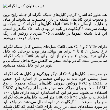
همانطور که اشاره کردیم کابل‌های شبکه لگراند از جمله رایج‌ ترین
و محبوب ‌ترین کابل‌های شبکه در بازار محسوب می‌شوند. از میان
انواع کابل‌های لگراند کابل شبکه‌ای Cat6 با قابلیت ارسال دیتا تا
نهایت سرعت ۱ گیگابیت در ثانیه در پهنای باند ۲۵۰ مگاهرتز است.
این کابل شبکه عموماً در حلقه‌های ۳۰۵ متری با روکش آبی رنگ
به بازار عرضه می‌شود.
نسل‌های پیشین کابل شبکه لگراند Cat6 یعنی Cat5 و CAT5e دارای
نرخ پیچش ۱. ۵ تا ۲ برای هر سانتی‌متر بودند درحالی که کابل
شبکه لگراند Cat6 دارای نرخ پیچش ۲ و بالاتر از آن برای هر
سانتی‌متر است که در نهایت منجر به کاهش نرخ تداخل سیگنالی و
نویز در این کابل شبکه می‌شود.
از دیگر ویژگی‌های کابل شبکه لگراند Cat6 در مقایسه با کابل‌های
نسل پیشین خود، باید به روکش ضخیم‌تر آن اشاره کرد. جنس
روکش بیرونی کابل‌های شبکه معمولاً از نوع PVC و LSZH یا
LSOZ است و برای مراکز حساس‌تر عموماً از روکش‌های LSZH
استفاده می‌شود. علیرغم این که استاندارد اترنت دارای طول ۱۰۰
متر است، کابل‌های شبکه لگراند Cat6 اطلاعات در طول ۳۵ تا ۵۵
متر را با سرعت ۱۰ گیگابیت در ثانیه انتقال می‌دهند. در واقع باید
گفت که کابل شبکه Cat6 در مورد شبکه‌های مبتنی بر اترنت دارای