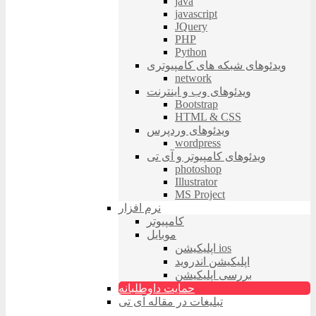
java
javascript
JQuery
PHP
Python
ویدئوهای شبکه های کامپیوتری
network
ویدئوهای وب و اینترنت
Bootstrap
HTML & CSS
ویدئوهای وردپرس
wordpress
ویدئوهای کامپیوتر و آی تی
photoshop
Illustrator
MS Project
نرم افزار
کامپیوتر
موبایل
اپلیکیشن ios
اپلیکیشن اندروید
بررسی اپلیکیشن
حمایت داوطلبانه
تبلیغات در مقاله آی تی