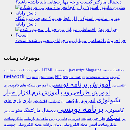
دیجیتال مارکتر کیست و چه مهارت‌هایی باید داشته باشد؟
بهترین مانیتور استوک را از کجا بخریم؟ معرفی فروشگاه
دانش رایانه
چرا فروش اقساطی موبایل بین جوانان محبوب شده است؟
موضوعات وبسایت
HTML
CSS
javascript
Magazine
application
microsoft office
graphic
illustrator
network
PHP
seo
pc games
photoshop
Technology
آموزش
wordpress theme
آموزش برنامه نویسی
آموزش شبکه های کامپیوتری
ایلاستریتور
اخبار
آموزش طراحی وب
آموزش نرم افزار
تکنولوژی
اندروید
بازی
بازی های
اپلیکیشن
اچ تی ام ال
ایلاستریتور
برنامه نویسی
کامپیوتری
دیجیتال مارکتینگ
سئو
سی اس
شبکه
طراحی سایت
فتوشاپ
ماهنامه بازینامه
مایکروسافت
اس
قالب وردپرس
مجله الکترونیکی دنیای تراشه
مجله الکترونیکی چیپست
مایکروسافت آفیس