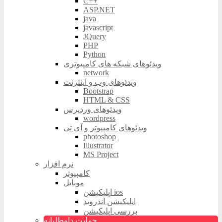
C++
ASP.NET
java
javascript
JQuery
PHP
Python
ویدئوهای شبکه های کامپیوتری
network
ویدئوهای وب و اینترنت
Bootstrap
HTML & CSS
ویدئوهای وردپرس
wordpress
ویدئوهای کامپیوتر و آی تی
photoshop
Illustrator
MS Project
نرم افزار
کامپیوتر
موبایل
اپلیکیشن ios
اپلیکیشن اندروید
بررسی اپلیکیشن
حمایت داوطلبانه