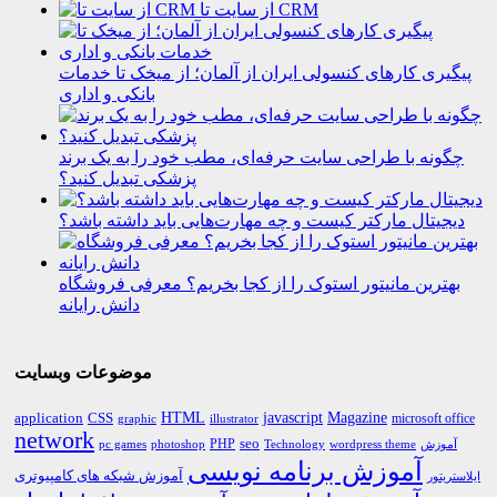
از سایت تا CRM
پیگیری کارهای کنسولی ایران از آلمان؛ از میخک تا خدمات
بانکی و اداری
چگونه با طراحی سایت حرفه‌ای، مطب خود را به یک برند
پزشکی تبدیل کنید؟
دیجیتال مارکتر کیست و چه مهارت‌هایی باید داشته باشد؟
بهترین مانیتور استوک را از کجا بخریم؟ معرفی فروشگاه
دانش رایانه
موضوعات وبسایت
HTML
CSS
javascript
Magazine
application
microsoft office
graphic
illustrator
network
PHP
seo
pc games
photoshop
Technology
آموزش
wordpress theme
آموزش برنامه نویسی
آموزش شبکه های کامپیوتری
ایلاستریتور