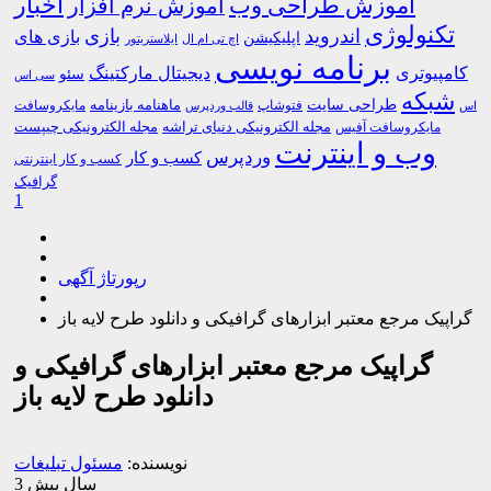
اخبار
آموزش طراحی وب
آموزش نرم افزار
تکنولوژی
اندروید
بازی
بازی های
اپلیکیشن
اچ تی ام ال
ایلاستریتور
برنامه نویسی
کامپیوتری
دیجیتال مارکتینگ
سئو
سی اس
شبکه
طراحی سایت
فتوشاپ
ماهنامه بازینامه
مایکروسافت
اس
قالب وردپرس
مجله الکترونیکی دنیای تراشه
مجله الکترونیکی چیپست
مایکروسافت آفیس
وب و اینترنت
وردپرس
کسب و کار
کسب و کار اینترنتی
گرافیک
1
رپورتاژ آگهی
گراپیک مرجع معتبر ابزارهای گرافیکی و دانلود طرح لایه باز
گراپیک مرجع معتبر ابزارهای گرافیکی و
دانلود طرح لایه باز
نویسنده:
مسئول تبلیغات
3 سال پیش