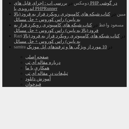
دومکس
در
بررسی اپ : اجرای فایل های PHP در گوشی
اندرویدی با PHPRunner
مبین
در
کتاب شبکه های کامپیوتری رویکرد فراز به فرود (بالا
به پایین) راس کوروس + حل مسائل
مسعود واعظ
در
کتاب شبکه های کامپیوتری رویکرد فراز به
فرود (بالا به پایین) راس کوروس + حل مسائل
در
کتاب شبکه های کامپیوتری رویکرد فراز به فرود (بالا
Razi
به پایین) راس کوروس + حل مسائل
در
10 مورد از ویژگی ها و ترفندهای اپل موزیک
samira
صفحه اصلی
درباره مقاله آی تی
همکاری با ما
تبلیغات در مقاله آی تی
آموزش دانلود
فیدخوان