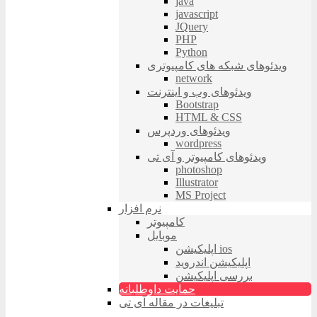
java
javascript
JQuery
PHP
Python
ویدئوهای شبکه های کامپیوتری
network
ویدئوهای وب و اینترنت
Bootstrap
HTML & CSS
ویدئوهای وردپرس
wordpress
ویدئوهای کامپیوتر و آی تی
photoshop
Illustrator
MS Project
نرم افزار
کامپیوتر
موبایل
اپلیکیشن ios
اپلیکیشن اندروید
بررسی اپلیکیشن
حمایت داوطلبانه
تبلیغات در مقاله آی تی