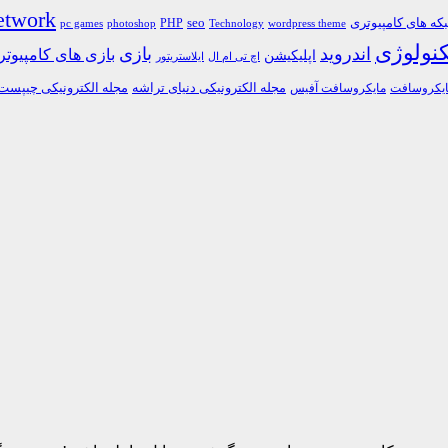
etwork
ه های کامپیوتری
PHP
seo
pc games
photoshop
Technology
wordpress theme
کنولوژی
اندروید
بازی
بازی های کامپیوت
اپلیکیشن
اچ تی ام ال
ایلاستریتور
مجله الکترونیکی دنیای تراشه
مجله الکترونیکی چیپست
یکروسافت
مایکروسافت آفیس