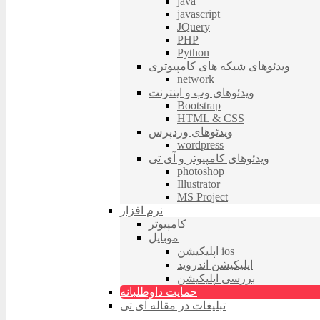
java
javascript
JQuery
PHP
Python
ویدئوهای شبکه های کامپیوتری
network
ویدئوهای وب و اینترنت
Bootstrap
HTML & CSS
ویدئوهای وردپرس
wordpress
ویدئوهای کامپیوتر و آی تی
photoshop
Illustrator
MS Project
نرم افزار
کامپیوتر
موبایل
اپلیکیشن ios
اپلیکیشن اندروید
بررسی اپلیکیشن
حمایت داوطلبانه
تبلیغات در مقاله آی تی