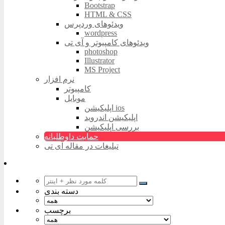
Bootstrap
HTML & CSS
ویدئوهای وردپرس
wordpress
ویدئوهای کامپیوتر و آی تی
photoshop
Illustrator
MS Project
نرم افزار
کامپیوتر
موبایل
اپلیکیشن ios
اپلیکیشن اندروید
بررسی اپلیکیشن
حمایت داوطلبانه
تبلیغات در مقاله آی تی
دسته بندی
برچسب