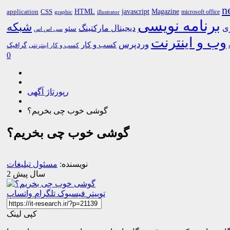
n
HTML
CSS
javascript
Magazine
application
microsoft office
graphic
illustrator
برنامه نویسی
شبکه
ری
دیجیتال مارکتینگ
سئو
سی اس اس
وب و اینترنت
وردپرس
کسب و کار
گرافیک
کسب و کار اینترنتی
0
رپورتاژ آگهی
گوشی خوب چی بخریم؟
گوشی خوب چی بخریم؟
نویسنده:
مسئول تبلیغات
2 سال پیش
توییتر
فیسبوک
تلگرام
واتساپ
کپی لینک