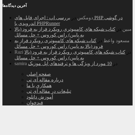
آخرین دیدگاه‌ها
دومکس
در
بررسی اپ : اجرای فایل های PHP در گوشی
اندرویدی با PHPRunner
مبین
در
کتاب شبکه های کامپیوتری رویکرد فراز به فرود (بالا
به پایین) راس کوروس + حل مسائل
مسعود واعظ
در
کتاب شبکه های کامپیوتری رویکرد فراز به
فرود (بالا به پایین) راس کوروس + حل مسائل
در
کتاب شبکه های کامپیوتری رویکرد فراز به فرود (بالا
Razi
به پایین) راس کوروس + حل مسائل
در
10 مورد از ویژگی ها و ترفندهای اپل موزیک
samira
صفحه اصلی
درباره مقاله آی تی
همکاری با ما
تبلیغات در مقاله آی تی
آموزش دانلود
فیدخوان