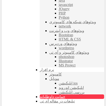
java
javascript
JQuery
PHP
Python
ویدئوهای شبکه های کامپیوتری
network
ویدئوهای وب و اینترنت
Bootstrap
HTML & CSS
ویدئوهای وردپرس
wordpress
ویدئوهای کامپیوتر و آی تی
photoshop
Illustrator
MS Project
نرم افزار
کامپیوتر
موبایل
اپلیکیشن ios
اپلیکیشن اندروید
بررسی اپلیکیشن
حمایت داوطلبانه
تبلیغات در مقاله آی تی