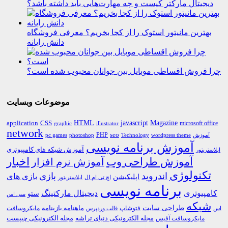
دیجیتال مارکتر کیست و چه مهارت‌هایی باید داشته باشد؟
بهترین مانیتور استوک را از کجا بخریم؟ معرفی فروشگاه
دانش رایانه
چرا فروش اقساطی موبایل بین جوانان محبوب شده است؟
موضوعات وبسایت
HTML
CSS
javascript
Magazine
application
microsoft office
graphic
illustrator
network
PHP
seo
pc games
photoshop
Technology
آموزش
wordpress theme
آموزش برنامه نویسی
آموزش شبکه های کامپیوتری
ایلاستریتور
اخبار
آموزش طراحی وب
آموزش نرم افزار
تکنولوژی
اندروید
بازی
بازی های
اپلیکیشن
اچ تی ام ال
ایلاستریتور
برنامه نویسی
کامپیوتری
دیجیتال مارکتینگ
سئو
سی اس
شبکه
طراحی سایت
فتوشاپ
ماهنامه بازینامه
مایکروسافت
اس
قالب وردپرس
مجله الکترونیکی دنیای تراشه
مجله الکترونیکی چیپست
مایکروسافت آفیس