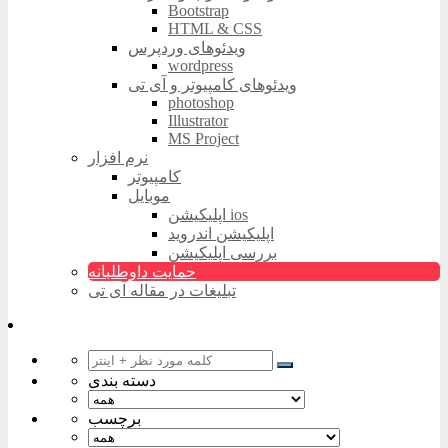
Bootstrap
HTML & CSS
ویدئوهای وردپرس
wordpress
ویدئوهای کامپیوتر و آی تی
photoshop
Illustrator
MS Project
نرم افزار
کامپیوتر
موبایل
اپلیکیشن ios
اپلیکیشن اندروید
بررسی اپلیکیشن
حمایت داوطلبانه
تبلیغات در مقاله آی تی
دسته بندی
برچسب