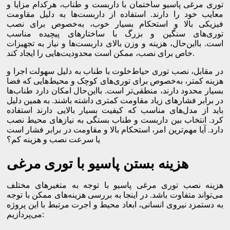
توری مرغی پاسیو ساختمان با داربست و طناب، هرکدام مزایا و
معایب خود را دارند. استفاده از داربست‌ها به دلیل مقاومت
فیزیکی بالا و استحکام بسیار خوب، به‌خصوص برای نصب
توری‌های سنگین و بزرگ با ساختارهای پیچیده مناسب
است. بااین‌حال، هزینه و وزن بالای داربست‌ها و نیاز به تجهیزات
خاص برای نصب، ممکن است محدودیت‌هایی را ایجاد کند.
در مقابل، نصب توری حیاط‌خلوت با طناب به دلیل سهولت اجرا و
هزینه کمتر، به‌خصوص برای توری‌های کوچک و محیط‌هایی که فضا
بسیار محدود دارند، منطقی‌تر است. بااین‌حال امکان دارد طناب‌ها
در برابر فشارهای زیاد مقاومت کمتری داشته باشند. به همین دلیل
باید از مدل‌های مناسب که کیفیت بسیار بالایی دارند استفاده
کرد. انتخاب بین داربست و طناب بستگی به نیازهای محیط نصب
دارد. آیا مهم‌ترین امر، استحکام بالا و مقاومت در برابر فشار است
یا سرعت نصب و هزینه کم؟
هزینه بستن پاسیو با توری مرغی
هزینه نصب توری مرغی پاسیو با توجه به متغیرهای مختلف
می‌تواند متفاوت باشد. در اینجا به بررسی هزینه‌های ممکن با توجه
به دستمزد نیروی انسانی، ابعاد محیط و اجرت مرتبط با این پروژه
می‌پردازیم: