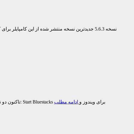
کامپایلر DEV – C++ نسخه 5.6.3 جدیدترین نسخه منتشر شده از این کامپایلر برای کدنویسی به زبان سی پلاس پلاس است و هم اکنون می توانید این کامپایلر سبک و فوق العاده را به رایگان
تاکنون دو نرم افزار را برای اجرای سیستم عامل اندروید بر روی دستگاه های ویندوزی و مک به شما معرفی کرده ایم که این دو نرم افزار عبارت اند از: Start Bluestacks برای ویندوز و
ادامه مطلب