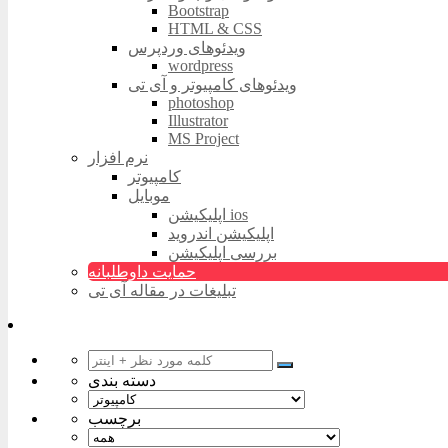
Bootstrap
HTML & CSS
ویدئوهای وردپرس
wordpress
ویدئوهای کامپیوتر و آی تی
photoshop
Illustrator
MS Project
نرم افزار
کامپیوتر
موبایل
اپلیکیشن ios
اپلیکیشن اندروید
بررسی اپلیکیشن
حمایت داوطلبانه
تبلیغات در مقاله آی تی
دسته بندی
برچسب