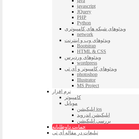
java
javascript
JQuery
PHP
Python
ویدئوهای شبکه های کامپیوتری
network
ویدئوهای وب و اینترنت
Bootstrap
HTML & CSS
ویدئوهای وردپرس
wordpress
ویدئوهای کامپیوتر و آی تی
photoshop
Illustrator
MS Project
نرم افزار
کامپیوتر
موبایل
اپلیکیشن ios
اپلیکیشن اندروید
بررسی اپلیکیشن
حمایت داوطلبانه
تبلیغات در مقاله آی تی