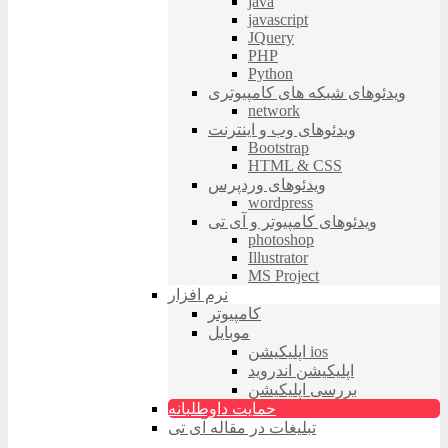
java
javascript
JQuery
PHP
Python
ویدئوهای شبکه های کامپیوتری
network
ویدئوهای وب و اینترنت
Bootstrap
HTML & CSS
ویدئوهای وردپرس
wordpress
ویدئوهای کامپیوتر و آی تی
photoshop
Illustrator
MS Project
نرم افزار
کامپیوتر
موبایل
اپلیکیشن ios
اپلیکیشن اندروید
بررسی اپلیکیشن
حمایت داوطلبانه
تبلیغات در مقاله آی تی