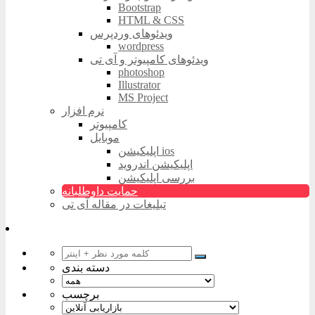
Bootstrap
HTML & CSS
ویدئوهای وردپرس
wordpress
ویدئوهای کامپیوتر و آی تی
photoshop
Illustrator
MS Project
نرم افزار
کامپیوتر
موبایل
اپلیکیشن ios
اپلیکیشن اندروید
بررسی اپلیکیشن
حمایت داوطلبانه
تبلیغات در مقاله آی تی
دسته بندی
برچسب