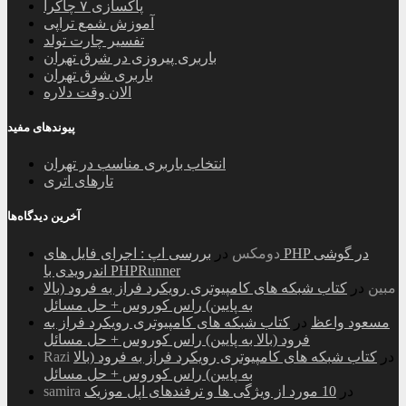
پاکسازی ۷ چاکرا
آموزش شمع تراپی
تفسیر چارت تولد
باربری پیروزی در شرق تهران
باربری شرق تهران
الان وقت دلاره
پیوندهای مفید
انتخاب باربری مناسب در تهران
تارهای اتری
آخرین دیدگاه‌ها
دومکس
در
بررسی اپ : اجرای فایل های PHP در گوشی
اندرویدی با PHPRunner
مبین
در
کتاب شبکه های کامپیوتری رویکرد فراز به فرود (بالا
به پایین) راس کوروس + حل مسائل
مسعود واعظ
در
کتاب شبکه های کامپیوتری رویکرد فراز به
فرود (بالا به پایین) راس کوروس + حل مسائل
در
کتاب شبکه های کامپیوتری رویکرد فراز به فرود (بالا
Razi
به پایین) راس کوروس + حل مسائل
در
10 مورد از ویژگی ها و ترفندهای اپل موزیک
samira