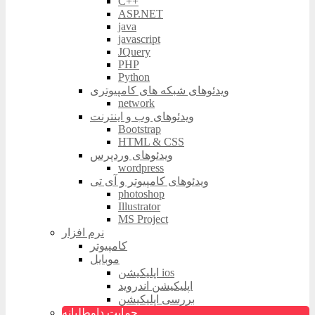
C++
ASP.NET
java
javascript
JQuery
PHP
Python
ویدئوهای شبکه های کامپیوتری
network
ویدئوهای وب و اینترنت
Bootstrap
HTML & CSS
ویدئوهای وردپرس
wordpress
ویدئوهای کامپیوتر و آی تی
photoshop
Illustrator
MS Project
نرم افزار
کامپیوتر
موبایل
اپلیکیشن ios
اپلیکیشن اندروید
بررسی اپلیکیشن
حمایت داوطلبانه