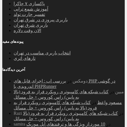
پاکسازی ۷ چاکرا
آموزش شمع تراپی
تفسیر چارت تولد
باربری پیروزی در شرق تهران
باربری شرق تهران
الان وقت دلاره
پیوندهای مفید
انتخاب باربری مناسب در تهران
تارهای اتری
آخرین دیدگاه‌ها
دومکس
در
بررسی اپ : اجرای فایل های PHP در گوشی
اندرویدی با PHPRunner
مبین
در
کتاب شبکه های کامپیوتری رویکرد فراز به فرود (بالا
به پایین) راس کوروس + حل مسائل
مسعود واعظ
در
کتاب شبکه های کامپیوتری رویکرد فراز به
فرود (بالا به پایین) راس کوروس + حل مسائل
در
کتاب شبکه های کامپیوتری رویکرد فراز به فرود (بالا
Razi
به پایین) راس کوروس + حل مسائل
در
10 مورد از ویژگی ها و ترفندهای اپل موزیک
samira