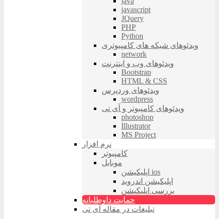
java
javascript
JQuery
PHP
Python
ویدئوهای شبکه های کامپیوتری
network
ویدئوهای وب و اینترنت
Bootstrap
HTML & CSS
ویدئوهای وردپرس
wordpress
ویدئوهای کامپیوتر و آی تی
photoshop
Illustrator
MS Project
نرم افزار
کامپیوتر
موبایل
اپلیکیشن ios
اپلیکیشن اندروید
بررسی اپلیکیشن
حمایت داوطلبانه
تبلیغات در مقاله آی تی