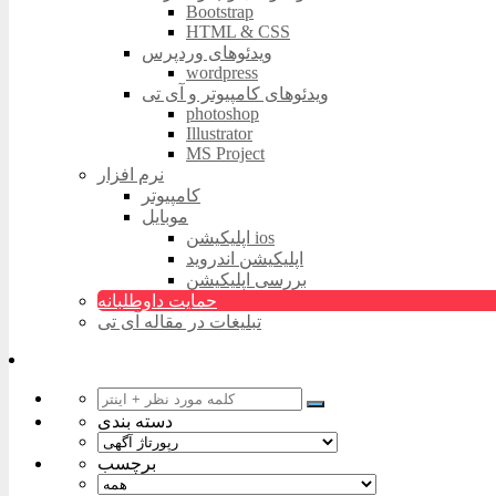
Bootstrap
HTML & CSS
ویدئوهای وردپرس
wordpress
ویدئوهای کامپیوتر و آی تی
photoshop
Illustrator
MS Project
نرم افزار
کامپیوتر
موبایل
اپلیکیشن ios
اپلیکیشن اندروید
بررسی اپلیکیشن
حمایت داوطلبانه
تبلیغات در مقاله آی تی
دسته بندی
برچسب