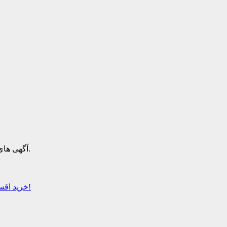
آگهی های منتشر شده در قالب رپورتاژ، در صفحه رپورتاژ آگهی موجود هستند.