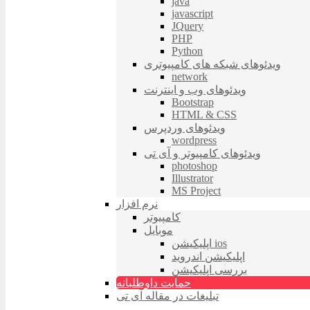
java
javascript
JQuery
PHP
Python
ویدئوهای شبکه های کامپیوتری
network
ویدئوهای وب و اینترنت
Bootstrap
HTML & CSS
ویدئوهای وردپرس
wordpress
ویدئوهای کامپیوتر و آی تی
photoshop
Illustrator
MS Project
نرم افزار
کامپیوتر
موبایل
اپلیکیشن ios
اپلیکیشن اندروید
بررسی اپلیکیشن
حمایت داوطلبانه
تبلیغات در مقاله آی تی