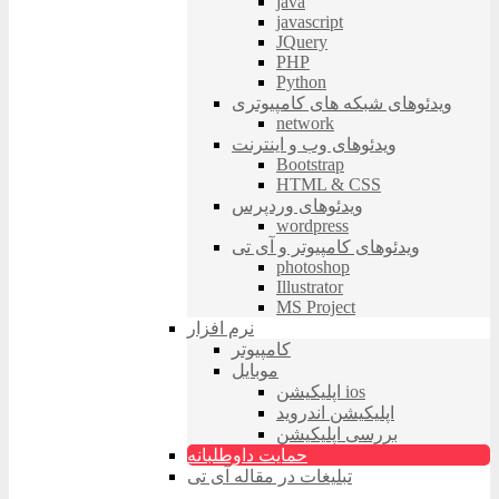
java
javascript
JQuery
PHP
Python
ویدئوهای شبکه های کامپیوتری
network
ویدئوهای وب و اینترنت
Bootstrap
HTML & CSS
ویدئوهای وردپرس
wordpress
ویدئوهای کامپیوتر و آی تی
photoshop
Illustrator
MS Project
نرم افزار
کامپیوتر
موبایل
اپلیکیشن ios
اپلیکیشن اندروید
بررسی اپلیکیشن
حمایت داوطلبانه
تبلیغات در مقاله آی تی