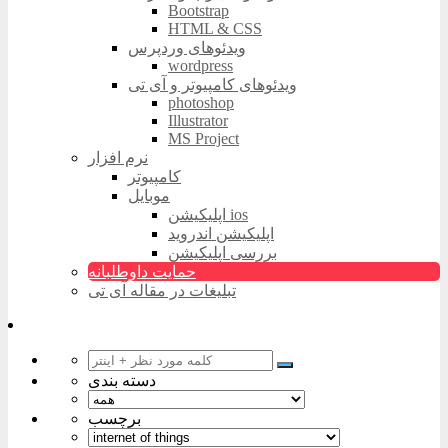
Bootstrap
HTML & CSS
ویدئوهای وردپرس
wordpress
ویدئوهای کامپیوتر و آی تی
photoshop
Illustrator
MS Project
نرم افزار
کامپیوتر
موبایل
اپلیکیشن ios
اپلیکیشن اندروید
بررسی اپلیکیشن
حمایت داوطلبانه
تبلیغات در مقاله آی تی
دسته بندی
برچسب