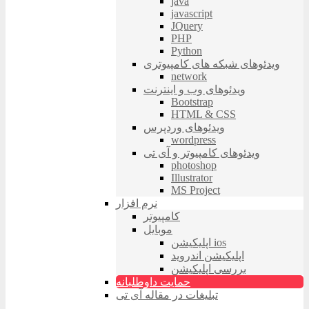
java
javascript
JQuery
PHP
Python
ویدئوهای شبکه های کامپیوتری
network
ویدئوهای وب و اینترنت
Bootstrap
HTML & CSS
ویدئوهای وردپرس
wordpress
ویدئوهای کامپیوتر و آی تی
photoshop
Illustrator
MS Project
نرم افزار
کامپیوتر
موبایل
اپلیکیشن ios
اپلیکیشن اندروید
بررسی اپلیکیشن
حمایت داوطلبانه
تبلیغات در مقاله آی تی