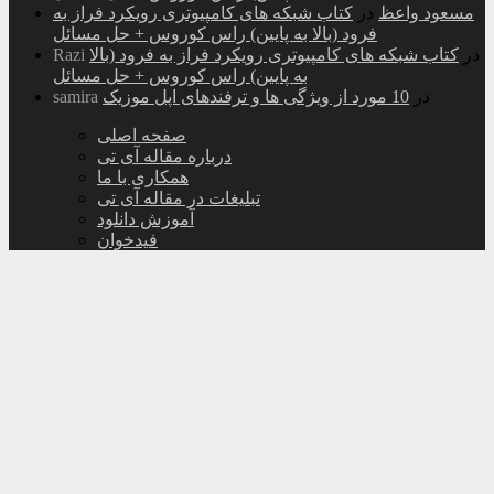
مسعود واعظ
در
کتاب شبکه های کامپیوتری رویکرد فراز به
فرود (بالا به پایین) راس کوروس + حل مسائل
در
کتاب شبکه های کامپیوتری رویکرد فراز به فرود (بالا
Razi
به پایین) راس کوروس + حل مسائل
در
10 مورد از ویژگی ها و ترفندهای اپل موزیک
samira
صفحه اصلی
درباره مقاله آی تی
همکاری با ما
تبلیغات در مقاله آی تی
آموزش دانلود
فیدخوان