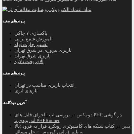
پیوندهای مفید
پاکسازی ۷ چاکرا
آموزش شمع تراپی
تفسیر چارت تولد
باربری پیروزی در شرق تهران
باربری شرق تهران
الان وقت دلاره
پیوندهای مفید
انتخاب باربری مناسب در تهران
تارهای اتری
آخرین دیدگاه‌ها
دومکس
در
بررسی اپ : اجرای فایل های PHP در گوشی
اندرویدی با PHPRunner
مبین
در
کتاب شبکه های کامپیوتری رویکرد فراز به فرود (بالا
به پایین) راس کوروس + حل مسائل