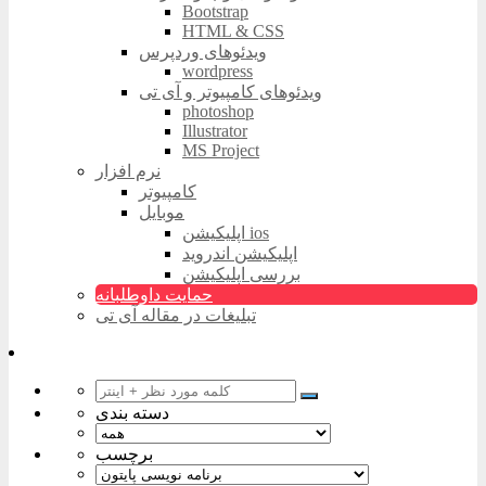
Bootstrap
HTML & CSS
ویدئوهای وردپرس
wordpress
ویدئوهای کامپیوتر و آی تی
photoshop
Illustrator
MS Project
نرم افزار
کامپیوتر
موبایل
اپلیکیشن ios
اپلیکیشن اندروید
بررسی اپلیکیشن
حمایت داوطلبانه
تبلیغات در مقاله آی تی
دسته بندی
برچسب