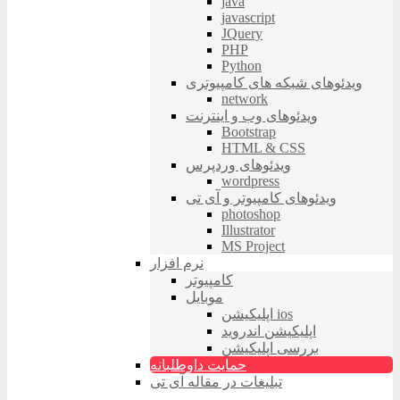
java
javascript
JQuery
PHP
Python
ویدئوهای شبکه های کامپیوتری
network
ویدئوهای وب و اینترنت
Bootstrap
HTML & CSS
ویدئوهای وردپرس
wordpress
ویدئوهای کامپیوتر و آی تی
photoshop
Illustrator
MS Project
نرم افزار
کامپیوتر
موبایل
اپلیکیشن ios
اپلیکیشن اندروید
بررسی اپلیکیشن
حمایت داوطلبانه
تبلیغات در مقاله آی تی