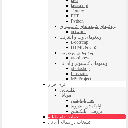
java
javascript
JQuery
PHP
Python
ویدئوهای شبکه های کامپیوتری
network
ویدئوهای وب و اینترنت
Bootstrap
HTML & CSS
ویدئوهای وردپرس
wordpress
ویدئوهای کامپیوتر و آی تی
photoshop
Illustrator
MS Project
نرم افزار
کامپیوتر
موبایل
اپلیکیشن ios
اپلیکیشن اندروید
بررسی اپلیکیشن
حمایت داوطلبانه
تبلیغات در مقاله آی تی