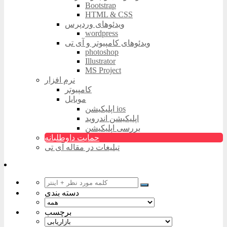
Bootstrap
HTML & CSS
ویدئوهای وردپرس
wordpress
ویدئوهای کامپیوتر و آی تی
photoshop
Illustrator
MS Project
نرم افزار
کامپیوتر
موبایل
اپلیکیشن ios
اپلیکیشن اندروید
بررسی اپلیکیشن
حمایت داوطلبانه
تبلیغات در مقاله آی تی
دسته بندی
برچسب