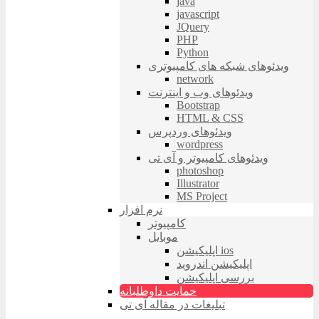
java
javascript
JQuery
PHP
Python
ویدئوهای شبکه های کامپیوتری
network
ویدئوهای وب و اینترنت
Bootstrap
HTML & CSS
ویدئوهای وردپرس
wordpress
ویدئوهای کامپیوتر و آی تی
photoshop
Illustrator
MS Project
نرم افزار
کامپیوتر
موبایل
اپلیکیشن ios
اپلیکیشن اندروید
بررسی اپلیکیشن
حمایت داوطلبانه
تبلیغات در مقاله آی تی