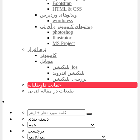
Bootstrap
HTML & CSS
ویدئوهای وردپرس
wordpress
ویدئوهای کامپیوتر و آی تی
photoshop
Illustrator
MS Project
نرم افزار
کامپیوتر
موبایل
اپلیکیشن ios
اپلیکیشن اندروید
بررسی اپلیکیشن
حمایت داوطلبانه
تبلیغات در مقاله آی تی
دسته بندی
برچسب