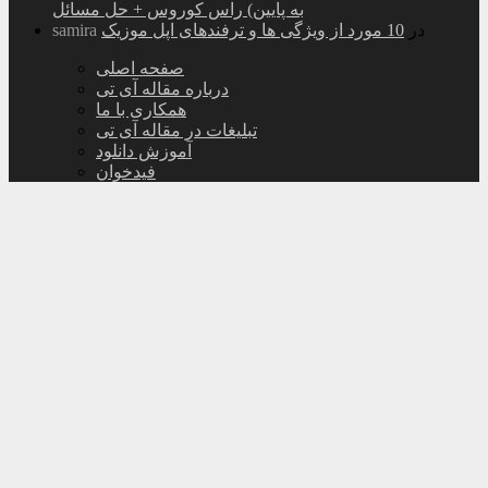
به پایین) راس کوروس + حل مسائل
در
10 مورد از ویژگی ها و ترفندهای اپل موزیک
samira
صفحه اصلی
درباره مقاله آی تی
همکاری با ما
تبلیغات در مقاله آی تی
آموزش دانلود
فیدخوان