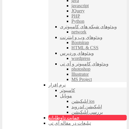
java
javascript
JQuery
PHP
Python
ویدئوهای شبکه های کامپیوتری
network
ویدئوهای وب و اینترنت
Bootstrap
HTML & CSS
ویدئوهای وردپرس
wordpress
ویدئوهای کامپیوتر و آی تی
photoshop
Illustrator
MS Project
نرم افزار
کامپیوتر
موبایل
اپلیکیشن ios
اپلیکیشن اندروید
بررسی اپلیکیشن
حمایت داوطلبانه
تبلیغات در مقاله آی تی