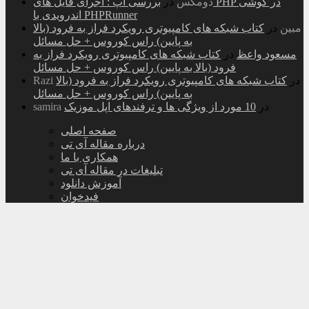
دومکس
در
بررسی اپ : اجرای فایل های PHP در گوشی
اندرویدی با PHPRunner
مبین
در
کتاب شبکه های کامپیوتری رویکرد فراز به فرود (بالا
به پایین) راس کوروس + حل مسائل
مسعود واعظ
در
کتاب شبکه های کامپیوتری رویکرد فراز به
فرود (بالا به پایین) راس کوروس + حل مسائل
در
کتاب شبکه های کامپیوتری رویکرد فراز به فرود (بالا
Razi
به پایین) راس کوروس + حل مسائل
در
10 مورد از ویژگی ها و ترفندهای اپل موزیک
samira
صفحه اصلی
درباره مقاله آی تی
همکاری با ما
تبلیغات در مقاله آی تی
آموزش دانلود
فیدخوان