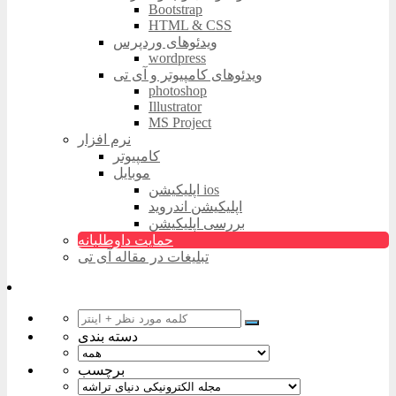
Bootstrap
HTML & CSS
ویدئوهای وردپرس
wordpress
ویدئوهای کامپیوتر و آی تی
photoshop
Illustrator
MS Project
نرم افزار
کامپیوتر
موبایل
اپلیکیشن ios
اپلیکیشن اندروید
بررسی اپلیکیشن
حمایت داوطلبانه
تبلیغات در مقاله آی تی
دسته بندی
برچسب