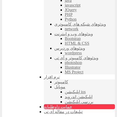
java
javascript
JQuery
PHP
Python
ویدئوهای شبکه های کامپیوتری
network
ویدئوهای وب و اینترنت
Bootstrap
HTML & CSS
ویدئوهای وردپرس
wordpress
ویدئوهای کامپیوتر و آی تی
photoshop
Illustrator
MS Project
نرم افزار
کامپیوتر
موبایل
اپلیکیشن ios
اپلیکیشن اندروید
بررسی اپلیکیشن
حمایت داوطلبانه
تبلیغات در مقاله آی تی