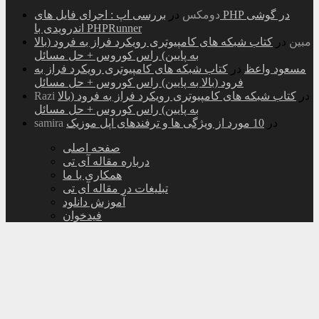
دومکس
در
بررسی اپ : اجرای فایل های PHP در گوشی
اندرویدی با PHPRunner
مبین
در
کتاب شبکه های کامپیوتری رویکرد فراز به فرود (بالا
به پایین) راس کوروس + حل مسائل
مسعود واعظ
در
کتاب شبکه های کامپیوتری رویکرد فراز به
فرود (بالا به پایین) راس کوروس + حل مسائل
در
کتاب شبکه های کامپیوتری رویکرد فراز به فرود (بالا
Razi
به پایین) راس کوروس + حل مسائل
در
10 مورد از ویژگی ها و ترفندهای اپل موزیک
samira
صفحه اصلی
درباره مقاله آی تی
همکاری با ما
تبلیغات در مقاله آی تی
آموزش دانلود
فیدخوان