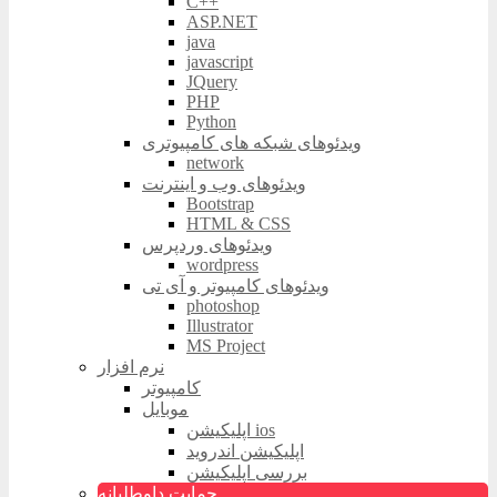
C++
ASP.NET
java
javascript
JQuery
PHP
Python
ویدئوهای شبکه های کامپیوتری
network
ویدئوهای وب و اینترنت
Bootstrap
HTML & CSS
ویدئوهای وردپرس
wordpress
ویدئوهای کامپیوتر و آی تی
photoshop
Illustrator
MS Project
نرم افزار
کامپیوتر
موبایل
اپلیکیشن ios
اپلیکیشن اندروید
بررسی اپلیکیشن
حمایت داوطلبانه