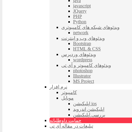
java
javascript
JQuery
PHP
Python
ویدئوهای شبکه های کامپیوتری
network
ویدئوهای وب و اینترنت
Bootstrap
HTML & CSS
ویدئوهای وردپرس
wordpress
ویدئوهای کامپیوتر و آی تی
photoshop
Illustrator
MS Project
نرم افزار
کامپیوتر
موبایل
اپلیکیشن ios
اپلیکیشن اندروید
بررسی اپلیکیشن
حمایت داوطلبانه
تبلیغات در مقاله آی تی