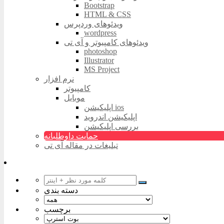
Bootstrap
HTML & CSS
ویدئوهای وردپرس
wordpress
ویدئوهای کامپیوتر و آی تی
photoshop
Illustrator
MS Project
نرم افزار
کامپیوتر
موبایل
اپلیکیشن ios
اپلیکیشن اندروید
بررسی اپلیکیشن
حمایت داوطلبانه
تبلیغات در مقاله آی تی
دسته بندی
برچسب