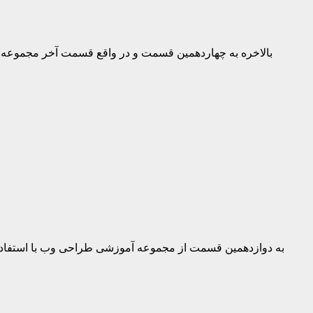
به دوازدهمین قسمت از مجموعه آموزشی طراحی وب با استفاده از فریم ورک بوت استرپ ورژن ۳ رسیدیم. به طرفداران این مجموعه آم