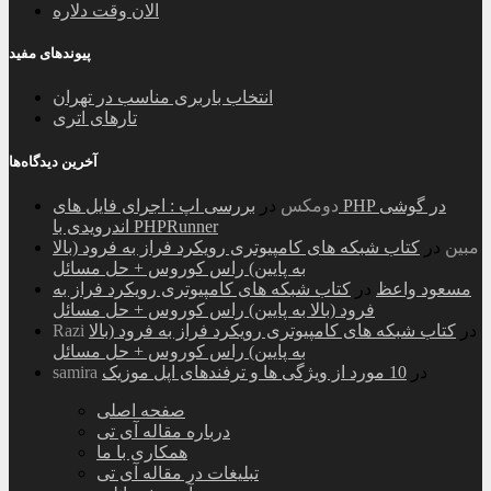
الان وقت دلاره
پیوندهای مفید
انتخاب باربری مناسب در تهران
تارهای اتری
آخرین دیدگاه‌ها
دومکس
در
بررسی اپ : اجرای فایل های PHP در گوشی
اندرویدی با PHPRunner
مبین
در
کتاب شبکه های کامپیوتری رویکرد فراز به فرود (بالا
به پایین) راس کوروس + حل مسائل
مسعود واعظ
در
کتاب شبکه های کامپیوتری رویکرد فراز به
فرود (بالا به پایین) راس کوروس + حل مسائل
در
کتاب شبکه های کامپیوتری رویکرد فراز به فرود (بالا
Razi
به پایین) راس کوروس + حل مسائل
در
10 مورد از ویژگی ها و ترفندهای اپل موزیک
samira
صفحه اصلی
درباره مقاله آی تی
همکاری با ما
تبلیغات در مقاله آی تی