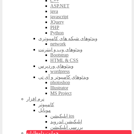
C++
ASP.NET
java
javascript
JQuery
PHP
Python
ویدئوهای شبکه های کامپیوتری
network
ویدئوهای وب و اینترنت
Bootstrap
HTML & CSS
ویدئوهای وردپرس
wordpress
ویدئوهای کامپیوتر و آی تی
photoshop
Illustrator
MS Project
نرم افزار
کامپیوتر
موبایل
اپلیکیشن ios
اپلیکیشن اندروید
بررسی اپلیکیشن
حمایت داوطلبانه