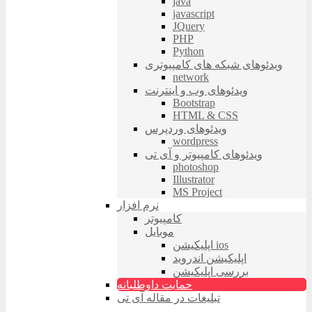
java
javascript
JQuery
PHP
Python
ویدئوهای شبکه های کامپیوتری
network
ویدئوهای وب و اینترنت
Bootstrap
HTML & CSS
ویدئوهای وردپرس
wordpress
ویدئوهای کامپیوتر و آی تی
photoshop
Illustrator
MS Project
نرم افزار
کامپیوتر
موبایل
اپلیکیشن ios
اپلیکیشن اندروید
بررسی اپلیکیشن
حمایت داوطلبانه
تبلیغات در مقاله آی تی