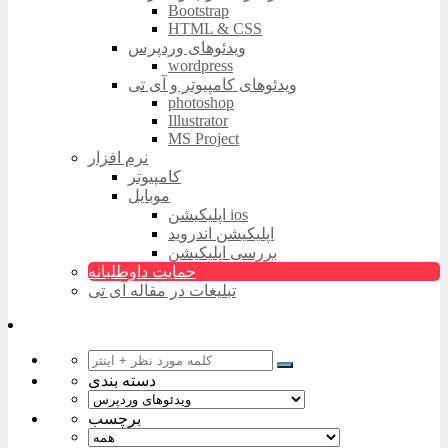
Bootstrap
HTML & CSS
ویدئوهای وردپرس
wordpress
ویدئوهای کامپیوتر و آی تی
photoshop
Illustrator
MS Project
نرم افزار
کامپیوتر
موبایل
اپلیکیشن ios
اپلیکیشن اندروید
بررسی اپلیکیشن
حمایت داوطلبانه
تبلیغات در مقاله آی تی
دسته بندی
برچسب