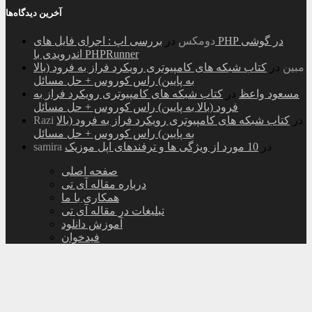
آخرین دیدگاه‌ها
دومکس
در
بررسی اپ : اجرای فایل های PHP در گوشی
اندرویدی با PHPRunner
مبین
در
کتاب شبکه های کامپیوتری رویکرد فراز به فرود (بالا
به پایین) راس کوروس + حل مسائل
مسعود واعظ
در
کتاب شبکه های کامپیوتری رویکرد فراز به
فرود (بالا به پایین) راس کوروس + حل مسائل
در
کتاب شبکه های کامپیوتری رویکرد فراز به فرود (بالا
Razi
به پایین) راس کوروس + حل مسائل
در
10 مورد از ویژگی ها و ترفندهای اپل موزیک
samira
صفحه اصلی
درباره مقاله آی تی
همکاری با ما
تبلیغات در مقاله آی تی
آموزش دانلود
فیدخوان