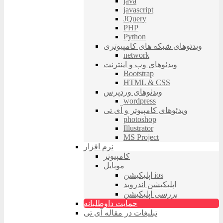
java
javascript
JQuery
PHP
Python
ویدئوهای شبکه های کامپیوتری
network
ویدئوهای وب و اینترنت
Bootstrap
HTML & CSS
ویدئوهای وردپرس
wordpress
ویدئوهای کامپیوتر و آی تی
photoshop
Illustrator
MS Project
نرم افزار
کامپیوتر
موبایل
اپلیکیشن ios
اپلیکیشن اندروید
بررسی اپلیکیشن
حمایت داوطلبانه
تبلیغات در مقاله آی تی