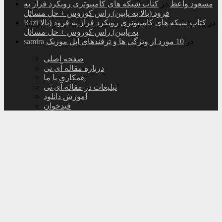
مسعود واعظ
در
کتاب شبکه های کامپیوتری رویکرد فراز به
فرود (بالا به پایین) راس کوروس + حل مسائل
در
کتاب شبکه های کامپیوتری رویکرد فراز به فرود (بالا
Razi
به پایین) راس کوروس + حل مسائل
در
10 مورد از ویژگی ها و ترفندهای اپل موزیک
samira
صفحه اصلی
درباره مقاله آی تی
همکاری با ما
تبلیغات در مقاله آی تی
آموزش دانلود
فیدخوان