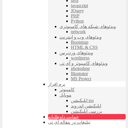
java
javascript
JQuery
PHP
Python
ویدئوهای شبکه های کامپیوتری
network
ویدئوهای وب و اینترنت
Bootstrap
HTML & CSS
ویدئوهای وردپرس
wordpress
ویدئوهای کامپیوتر و آی تی
photoshop
Illustrator
MS Project
نرم افزار
کامپیوتر
موبایل
اپلیکیشن ios
اپلیکیشن اندروید
بررسی اپلیکیشن
حمایت داوطلبانه
تبلیغات در مقاله آی تی