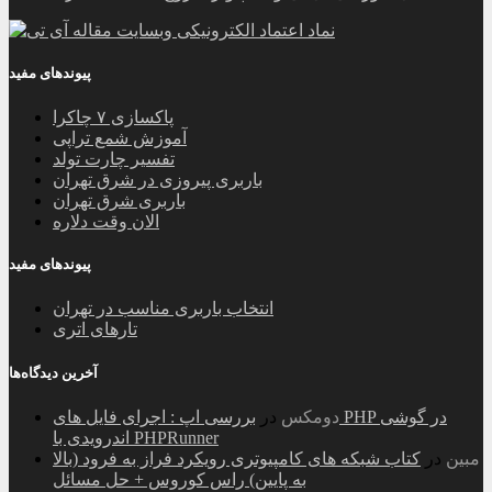
پیوندهای مفید
پاکسازی ۷ چاکرا
آموزش شمع تراپی
تفسیر چارت تولد
باربری پیروزی در شرق تهران
باربری شرق تهران
الان وقت دلاره
پیوندهای مفید
انتخاب باربری مناسب در تهران
تارهای اتری
آخرین دیدگاه‌ها
دومکس
در
بررسی اپ : اجرای فایل های PHP در گوشی
اندرویدی با PHPRunner
مبین
در
کتاب شبکه های کامپیوتری رویکرد فراز به فرود (بالا
به پایین) راس کوروس + حل مسائل