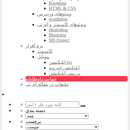
Bootstrap
HTML & CSS
ویدئوهای وردپرس
wordpress
ویدئوهای کامپیوتر و آی تی
photoshop
Illustrator
MS Project
نرم افزار
کامپیوتر
موبایل
اپلیکیشن ios
اپلیکیشن اندروید
بررسی اپلیکیشن
حمایت داوطلبانه
تبلیغات در مقاله آی تی
دسته بندی
برچسب