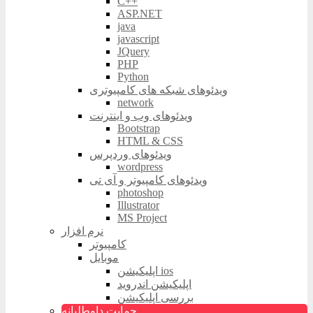
C++
ASP.NET
java
javascript
JQuery
PHP
Python
ویدئوهای شبکه های کامپیوتری
network
ویدئوهای وب و اینترنت
Bootstrap
HTML & CSS
ویدئوهای وردپرس
wordpress
ویدئوهای کامپیوتر و آی تی
photoshop
Illustrator
MS Project
نرم افزار
کامپیوتر
موبایل
اپلیکیشن ios
اپلیکیشن اندروید
بررسی اپلیکیشن
حمایت داوطلبانه