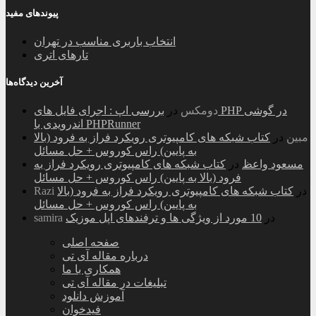
پیوندهای مفید
انتخاب باربری مناسب در تهران
تارهای اتری
آخرین دیدگاه‌ها
دومکس
در
بررسی اپ : اجرای فایل های PHP در گوشی
اندرویدی با PHPRunner
مبین
در
کتاب شبکه های کامپیوتری رویکرد فراز به فرود (بالا
به پایین) راس کوروس + حل مسائل
مسعود واعظ
در
کتاب شبکه های کامپیوتری رویکرد فراز به
فرود (بالا به پایین) راس کوروس + حل مسائل
در
کتاب شبکه های کامپیوتری رویکرد فراز به فرود (بالا
Razi
به پایین) راس کوروس + حل مسائل
در
10 مورد از ویژگی ها و ترفندهای اپل موزیک
samira
صفحه اصلی
درباره مقاله آی تی
همکاری با ما
تبلیغات در مقاله آی تی
آموزش دانلود
فیدخوان