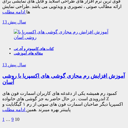
قوی ترین نرم افزار های طراحی اسلاید و فایل های نمایشی برای
ارائه مطالب صوتی ، تصویری و ویدئویی می باشد .طراحی نمایش
ها
ادامه مطلب
13 سال پیش
کتاب های کامپیوتر و آی تی
مقاله های آموزشی
13 سال پیش
ﺁﻣﻮﺯﺵ ﺍﻓﺰﺍﯾﺶ ﺭﻡ ﻣﺠﺎﺯﯼ ﮔﻮﺷﯽ ﻫﺎﯼ اکسپریا ﺑﺎ ﺭﻭﺷﯽ
ﺁﺳﺎﻥ
ﮐﻤﺒﻮﺩ ﺭﻡ ﻫﻤﯿﺸﻪ ﯾﮑﯽ ﺍﺯ ﺩﻏﺪﻏﻪ ﻫﺎﯼ ﮐﺎﺭﺑﺮﺍﻥ ﺍﺳﻤﺎﺭﺕ ﻓﻮﻥ ﻫﺎﯼ
ﺍﻧﺪﺭﻭﯾﺪﯼ ﺍﺳﺖ . ﺩﺭ ﺣﺎﻝ ﺣﺎﺿﺮ ﺑﻪ ﺟﺰ ﮔﻮﺷﯽ ﻫﺎﯼ ﺧﺎﻧﻮﺍﺩﻩ Z
اکسپریا ﺩﯾﮕﺮ ﺻﺎﺣﺒﺎﻥ ﺍﺳﻤﺎﺭﺕ ﻓﻮﻥ ﻫﺎﯼ ﺳﻮﻧﯽ ﺍﺯ ﺭﻡ ۱ ﮔﯿﮕﺎﺑﺎﯾﺖ ﻭ
ﭘﺎﯾﯿﻨﺘﺮ ﺑﻬﺮﻩ ﻣﯿﺒﺮﻧﺪ .ﻫﻤﯿﻦ
ادامه مطلب
1
…
9
10