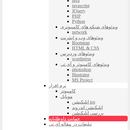
java
javascript
JQuery
PHP
Python
ویدئوهای شبکه های کامپیوتری
network
ویدئوهای وب و اینترنت
Bootstrap
HTML & CSS
ویدئوهای وردپرس
wordpress
ویدئوهای کامپیوتر و آی تی
photoshop
Illustrator
MS Project
نرم افزار
کامپیوتر
موبایل
اپلیکیشن ios
اپلیکیشن اندروید
بررسی اپلیکیشن
حمایت داوطلبانه
تبلیغات در مقاله آی تی