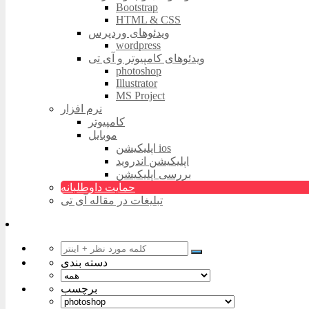
Bootstrap
HTML & CSS
ویدئوهای وردپرس
wordpress
ویدئوهای کامپیوتر و آی تی
photoshop
Illustrator
MS Project
نرم افزار
کامپیوتر
موبایل
اپلیکیشن ios
اپلیکیشن اندروید
بررسی اپلیکیشن
حمایت داوطلبانه
تبلیغات در مقاله آی تی
دسته بندی
برچسب