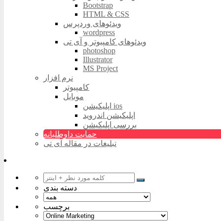
Bootstrap
HTML & CSS
ویدئوهای وردپرس
wordpress
ویدئوهای کامپیوتر و آی تی
photoshop
Illustrator
MS Project
نرم افزار
کامپیوتر
موبایل
اپلیکیشن ios
اپلیکیشن اندروید
بررسی اپلیکیشن
حمایت داوطلبانه
تبلیغات در مقاله آی تی
دسته بندی
برچسب