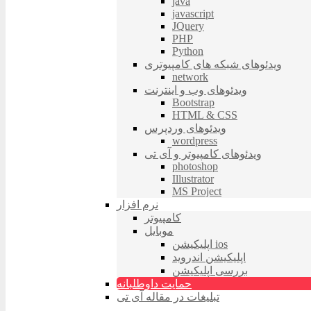
java
javascript
JQuery
PHP
Python
ویدئوهای شبکه های کامپیوتری
network
ویدئوهای وب و اینترنت
Bootstrap
HTML & CSS
ویدئوهای وردپرس
wordpress
ویدئوهای کامپیوتر و آی تی
photoshop
Illustrator
MS Project
نرم افزار
کامپیوتر
موبایل
اپلیکیشن ios
اپلیکیشن اندروید
بررسی اپلیکیشن
حمایت داوطلبانه
تبلیغات در مقاله آی تی